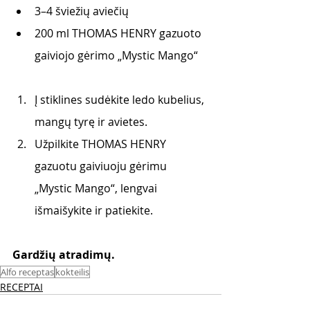
3–4 šviežių aviečių 
200 ml THOMAS HENRY gazuoto 
gaiviojo gėrimo „Mystic Mango“ 
Į stiklines sudėkite ledo kubelius, 
mangų tyrę ir avietes. 
Užpilkite THOMAS HENRY 
gazuotu gaiviuoju gėrimu 
„Mystic Mango“, lengvai 
išmaišykite ir patiekite.
Gardžių atradimų.
Alfo receptas
kokteilis
RECEPTAI