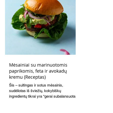
Mėsainiai su marinuotomis
paprikomis, feta ir avokadų
kremu (Receptas)
Šis – sultingas ir sotus mėsainis,
sudėliotas iš šviežių, kokybiškų
ingredientų tikrai yra “gerai subalansuotas
maistas”. Sotus, gardintas marinuotomis
paprikomis, trupinta feta ir švelniu avokadų
kremu labai tik pietums ar nevėlyvai