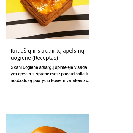
Kriaušių ir skrudintų apelsinų
uogienė (Receptas)
Skani uogienė atsargų spintelėje visada
yra apdairus sprendimas: pagardinsite ir
nuobodoką pusryčių košę, ir varškės sūrį,
o patiekę su mėgstamais sausainiais
pavaišinsite netikėtus svečius. Praktiškas
patarimas: laikykite uogienę nedideliuose
indeliuose.