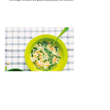
ar mocarelos, pabarstykite skrudintomis
kedrinėmis pinijomis, patiekite su pilno
grūdo duona arba virtu perliniu kuskusu.
Lęšių ir špinatų sriuba (Receptas)