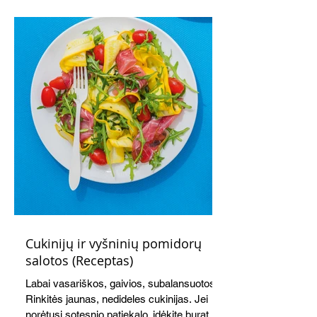
vakarienei, o ypač – visiems vasaros
susibėgimams ant pievelės prie namų.
Nepamirškite ir gėrimų. Prie šio mėsainio
skaniai dera gaivus aviečių ir apelsinų
kokteilis.
Cukinijų ir vyšninių pomidorų
salotos (Receptas)
Labai vasariškos, gaivios, subalansuotos.
Rinkitės jaunas, nedideles cukinijas. Jei
norėtųsi sotesnio patiekalo, įdėkite buratos