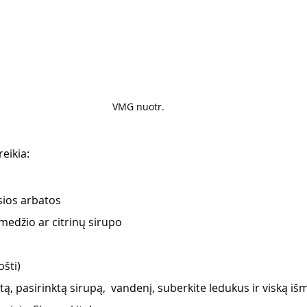
VMG nuotr. 
eikia:
osios arbatos
medžio ar citrinų sirupo
ošti)
batą, pasirinktą sirupą,  vandenį, suberkite ledukus ir viską išm