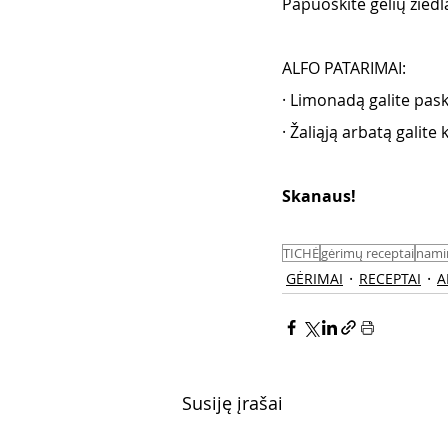
Papuoškite gėlių žiedl
ALFO PATARIMAI:
· Limonadą galite pask
· Žaliąją arbatą galite
Skanaus! 
TICHĖ
gėrimų receptai
nami
GĖRIMAI
RECEPTAI
A
Susiję įrašai