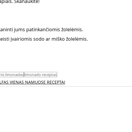
apiais. Skanaukite!
aninti jums patinkančiomis žolelėmis. 
 keisti įvairiomis sodo ar miško žolelėmis.
nis limonadas
limonado receptas
LFAS VIENAS NAMUOSE RECEPTAI