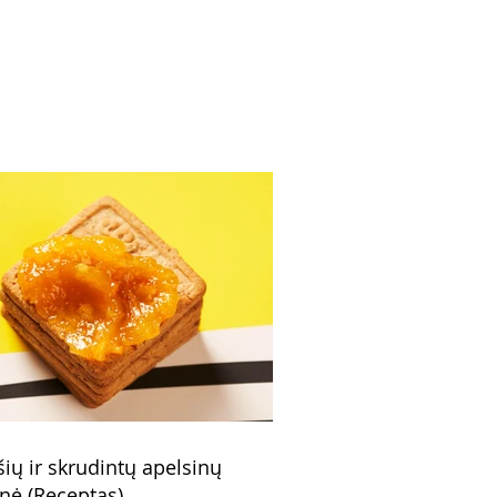
šių ir skrudintų apelsinų
nė (Receptas)