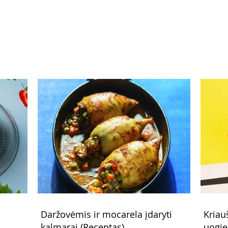
limonadas (Receptas)
Daržovėmis ir mocarela įdaryti
Kriau
kalmarai (Receptas)
uogie