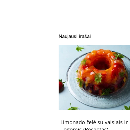
(Receptas)
Naujausi įrašai
Limonado želė su vaisiais ir
uogomis (Receptas)