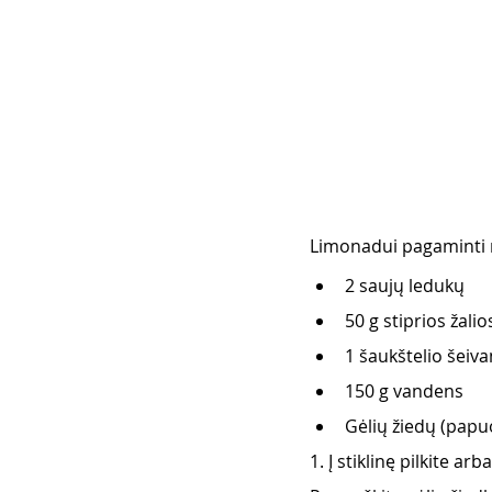
Limonadui pagaminti r
2 saujų ledukų
50 g stiprios žali
1 šaukštelio šeiva
150 g vandens 
Gėlių žiedų (papu
1. Į stiklinę pilkite ar