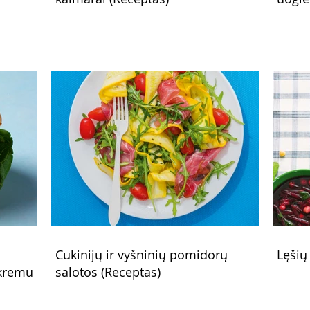
Cukinijų ir vyšninių pomidorų
Lęšių
 kremu
salotos (Receptas)