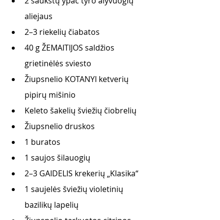
2 šaukštų ypač tyro alyvuogių 
aliejaus 
2–3 riekelių čiabatos
40 g ŽEMAITIJOS saldžios 
grietinėlės sviesto 
Žiupsnelio KOTANYI ketverių 
pipirų mišinio
Keleto šakelių šviežių čiobrelių  
Žiupsnelio druskos
1 buratos 
1 saujos šilauogių 
2–3 GAIDELIS krekerių „Klasika“
1 saujelės šviežių violetinių 
bazilikų lapelių 