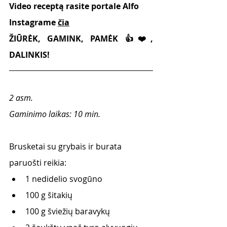
Video receptą rasite portale Alfo 
Instagrame 
čia
ŽIŪRĖK, GAMINK, PAMĖK 👍❤️, 
DALINKIS!
2 asm.
Gaminimo laikas: 10 min.
Brusketai su grybais ir burata 
paruošti reikia:
1 nedidelio svogūno 
100 g šitakių
100 g šviežių baravykų 