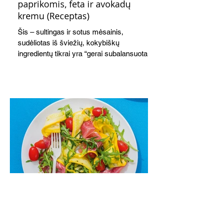
paprikomis, feta ir avokadų
kremu (Receptas)
Šis – sultingas ir sotus mėsainis,
sudėliotas iš šviežių, kokybiškų
ingredientų tikrai yra “gerai subalansuotas
maistas”. Sotus, gardintas marinuotomis
paprikomis, trupinta feta ir švelniu avokadų
kremu labai tik pietums ar nevėlyvai
vakarienei, o ypač – visiems vasaros
susibėgimams ant pievelės prie namų.
Nepamirškite ir gėrimų. Prie šio mėsainio
skaniai dera gaivus aviečių ir apelsinų
kokteilis.