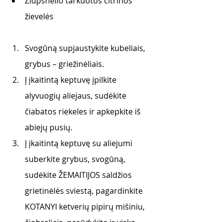
Žiupsnelio tarkuotos citrinos 
žievelės
Svogūną supjaustykite kubeliais, 
grybus – griežinėliais.
Į įkaitintą keptuvę įpilkite 
alyvuogių aliejaus, sudėkite 
čiabatos riekeles ir apkepkite iš 
abiejų pusių. 
Į įkaitintą keptuvę su aliejumi 
suberkite grybus, svogūną, 
sudėkite ŽEMAITIJOS saldžios 
grietinėlės sviestą, pagardinkite 
KOTANYI ketverių pipirų mišiniu, 