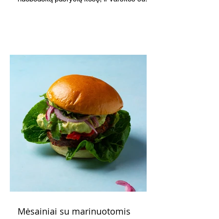
o patiekę su mėgstamais sausainiais
pavaišinsite netikėtus svečius. Praktiškas
patarimas: laikykite uogienę nedideliuose
indeliuose.
Mėsainiai su marinuotomis