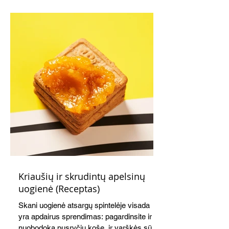
Kriaušių ir skrudintų apelsinų
uogienė (Receptas)
Skani uogienė atsargų spintelėje visada
yra apdairus sprendimas: pagardinsite ir
nuobodoką pusryčių košę, ir varškės sūrį,