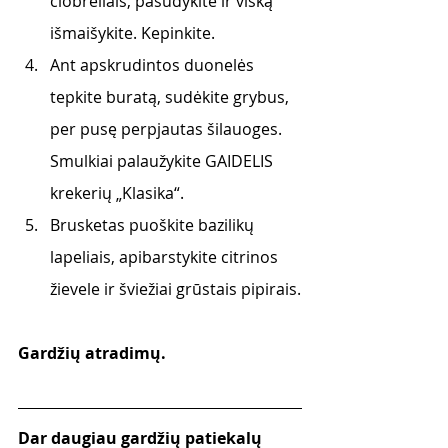
čiobreliais, pasūdykite ir viską 
išmaišykite. Kepinkite. 
Ant apskrudintos duonelės 
tepkite buratą, sudėkite grybus, 
per pusę perpjautas šilauoges. 
Smulkiai palaužykite GAIDELIS 
krekerių „Klasika“.
Brusketas puoškite bazilikų 
lapeliais, apibarstykite citrinos 
žievele ir šviežiai grūstais pipirais.
Gardžių atradimų.
Dar daugiau gardžių patiekalų 