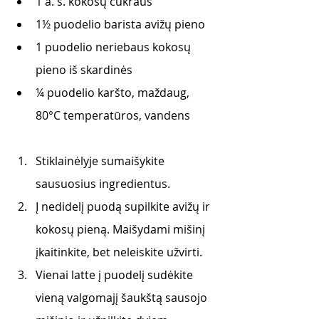
1 a. š. kokosų cukraus
1½ puodelio barista avižų pieno 
1 puodelio neriebaus kokosų 
pieno iš skardinės
¼ puodelio karšto, maždaug, 
80°C temperatūros, vandens
Stiklainėlyje sumaišykite 
sausuosius ingredientus.
Į nedidelį puodą supilkite avižų ir 
kokosų pieną. Maišydami mišinį 
įkaitinkite, bet neleiskite užvirti.
Vienai latte į puodelį sudėkite 
vieną valgomajį šaukštą sausojo 