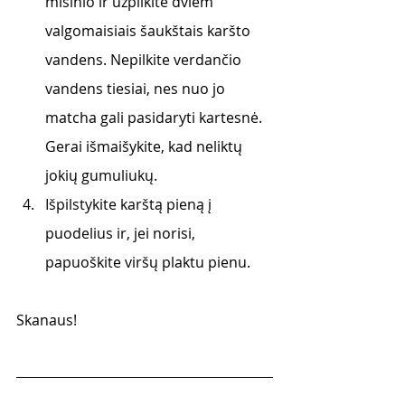
mišinio ir užpilkite dviem 
valgomaisiais šaukštais karšto 
vandens. Nepilkite verdančio 
vandens tiesiai, nes nuo jo 
matcha gali pasidaryti kartesnė. 
Gerai išmaišykite, kad neliktų 
jokių gumuliukų.
Išpilstykite karštą pieną į 
puodelius ir, jei norisi, 
papuoškite viršų plaktu pienu. 
Skanaus!