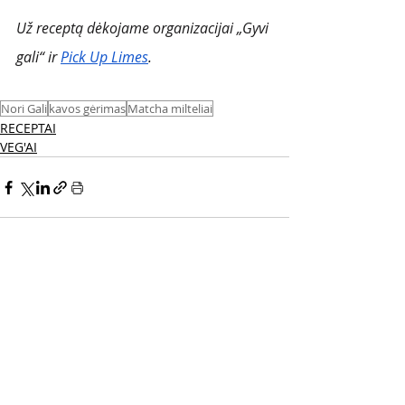
Už receptą dėkojame organizacijai „Gyvi 
gali“ ir 
Pick Up Limes
.
Nori Gali
kavos gėrimas
Matcha milteliai
RECEPTAI
VEG'AI