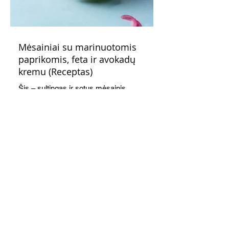
Mėsainiai su marinuotomis
paprikomis, feta ir avokadų
kremu (Receptas)
Šis – sultingas ir sotus mėsainis,
sudėliotas iš šviežių, kokybiškų
ingredientų tikrai yra “gerai subalansuotas
maistas”. Sotus, gardintas marinuotomis
paprikomis, trupinta feta ir švelniu avokadų
kremu labai tik pietums ar nevėlyvai
vakarienei, o ypač – visiems vasaros
susibėgimams ant pievelės prie namų.
Nepamirškite ir gėrimų. Prie šio mėsainio
skaniai dera gaivus aviečių ir apelsinų
kokteilis.