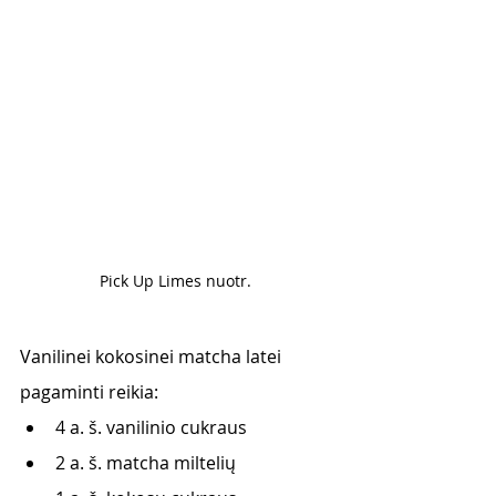
Pick Up Limes nuotr. 
Vanilinei kokosinei matcha latei 
pagaminti reikia:
4 a. š. vanilinio cukraus 
2 a. š. matcha miltelių