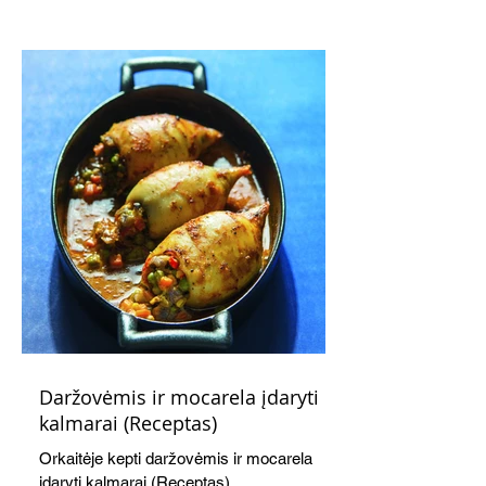
kaušelis suteikia desertui ypatingo
švelnumo.
Daržovėmis ir mocarela įdaryti
kalmarai (Receptas)
Orkaitėje kepti daržovėmis ir mocarela
įdaryti kalmarai (Receptas)