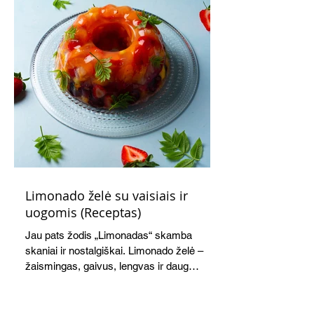
Limonado želė su vaisiais ir
uogomis (Receptas)
Jau pats žodis „Limonadas“ skamba
skaniai ir nostalgiškai. Limonado želė –
žaismingas, gaivus, lengvas ir daug
žadantis desertas, kuris tęsi visus savo
pažadus. Gaivus greipfrutų limonadas
subtiliai papildo saldžius vaisius, o ledų