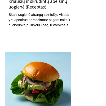
Kriaušių ir skrudintų apelsinų
uogienė (Receptas)
Skani uogienė atsargų spintelėje visada
yra apdairus sprendimas: pagardinsite ir
nuobodoką pusryčių košę, ir varškės sūrį,
o patiekę su mėgstamais sausainiais
pavaišinsite netikėtus svečius. Praktiškas
patarimas: laikykite uogienę nedideliuose
indeliuose.