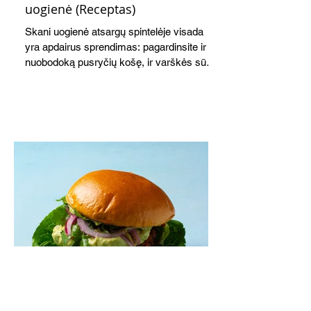
uogienė (Receptas)
Skani uogienė atsargų spintelėje visada
yra apdairus sprendimas: pagardinsite ir
nuobodoką pusryčių košę, ir varškės sūrį,
o patiekę su mėgstamais sausainiais
pavaišinsite netikėtus svečius. Praktiškas
patarimas: laikykite uogienę nedideliuose
indeliuose.