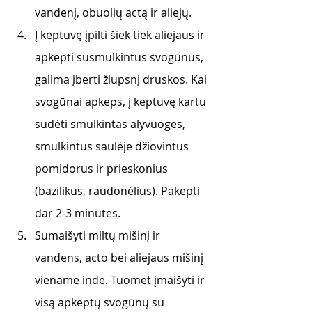
vandenį, obuolių actą ir aliejų. 
Į keptuvę įpilti šiek tiek aliejaus ir 
apkepti susmulkintus svogūnus, 
galima įberti žiupsnį druskos. Kai 
svogūnai apkeps, į keptuvę kartu 
sudėti smulkintas alyvuoges, 
smulkintus saulėje džiovintus 
pomidorus ir prieskonius 
(bazilikus, raudonėlius). Pakepti 
dar 2-3 minutes.
Sumaišyti miltų mišinį ir 
vandens, acto bei aliejaus mišinį 
viename inde. Tuomet įmaišyti ir 
visą apkeptų svogūnų su 