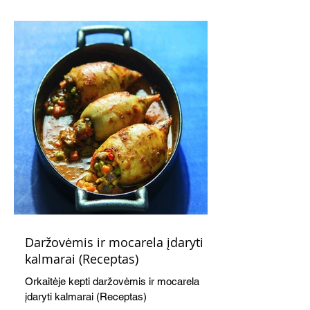
kaušelis suteikia desertui ypatingo
švelnumo.
Daržovėmis ir mocarela įdaryti
kalmarai (Receptas)
Orkaitėje kepti daržovėmis ir mocarela
įdaryti kalmarai (Receptas)