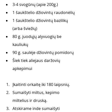
3-4 svogūnų (apie 200g.)
1 šaukštelio džiovintų raudonėlių
1 šaukštelio džiovintų bazilikų 
(arba šviežių)
80 g. juodųjų alyvuogių be 
kauliukų
90 g. saulėje džiovintų pomidorų
Šiek tiek aliejaus daržovių 
apkepimui
Įkaitinti orkaitę iki 180 laipsnių.
Sumaišyti miltus, kepimo 
miltelius ir druską.
Atskirame inde sumaišyti 