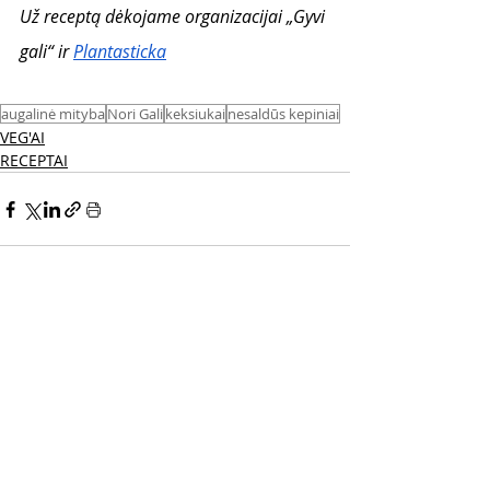
Už receptą dėkojame organizacijai „Gyvi 
gali“ ir
Plantasticka
augalinė mityba
Nori Gali
keksiukai
nesaldūs kepiniai
VEG'AI
RECEPTAI