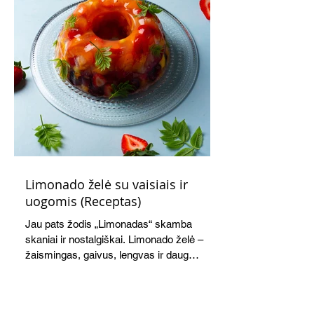
Limonado želė su vaisiais ir
uogomis (Receptas)
Jau pats žodis „Limonadas“ skamba
skaniai ir nostalgiškai. Limonado želė –
žaismingas, gaivus, lengvas ir daug
žadantis desertas, kuris tęsi visus savo
pažadus. Gaivus greipfrutų limonadas
subtiliai papildo saldžius vaisius, o ledų