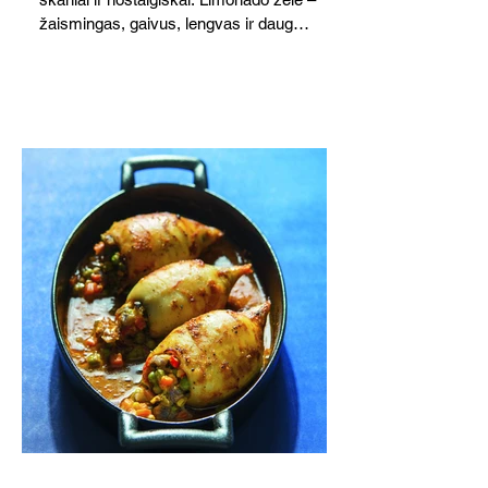
žaismingas, gaivus, lengvas ir daug
žadantis desertas, kuris tęsi visus savo
pažadus. Gaivus greipfrutų limonadas
subtiliai papildo saldžius vaisius, o ledų
kaušelis suteikia desertui ypatingo
švelnumo.