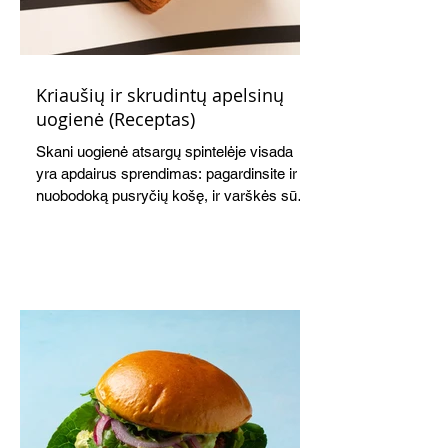
Kriaušių ir skrudintų apelsinų
uogienė (Receptas)
Skani uogienė atsargų spintelėje visada
yra apdairus sprendimas: pagardinsite ir
nuobodoką pusryčių košę, ir varškės sūrį,
o patiekę su mėgstamais sausainiais
pavaišinsite netikėtus svečius. Praktiškas
patarimas: laikykite uogienę nedideliuose
indeliuose.