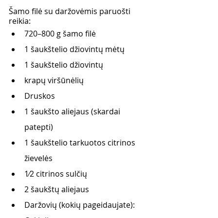
Šamo filė su daržovėmis paruošti 
reikia:
720–800 g šamo filė
1 šaukštelio džiovintų mėtų
1 šaukštelio džiovintų
krapų viršūnėlių
Druskos
1 šaukšto aliejaus (skardai 
patepti)
1 šaukštelio tarkuotos citrinos 
žievelės
1⁄2 citrinos sulčių
2 šaukštų aliejaus
Daržovių (kokių pageidaujate):