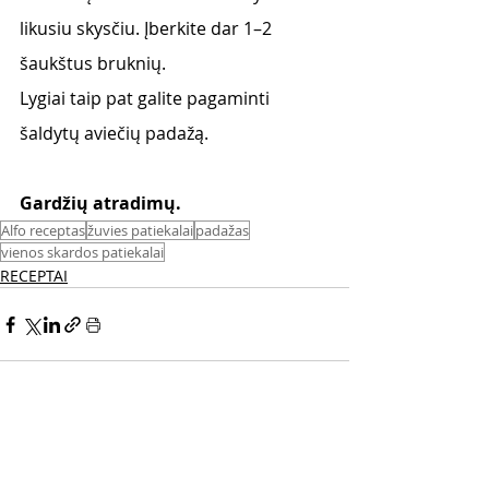
likusiu skysčiu. Įberkite dar 1–2 
šaukštus bruknių.
Lygiai taip pat galite pagaminti 
šaldytų aviečių padažą. 
Gardžių atradimų. 
Alfo receptas
žuvies patiekalai
padažas
vienos skardos patiekalai
RECEPTAI