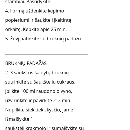
stambiai. Pasūdykite.
4. Formą uždenkite kepimo 
popieriumi ir šaukite į įkaitintą 
orkaitę. Kepkite apie 25 min.
5. Žuvį patiekite su bruknių padažu.
BRUKNIŲ PADAŽAS
2–3 šaukštus šaldytų bruknių 
sutrinkite su šaukšteliu cukraus, 
įpilkite 100 ml raudonojo vyno, 
užvirinkite ir pavirkite 2–3 min. 
Nupilkite šiek tiek skysčio, jame 
išmaišykite 1
šaukštelį krakmolo ir sumaišykite su 