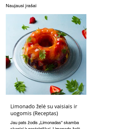
Naujausi įrašai
Limonado želė su vaisiais ir
uogomis (Receptas)
Jau pats žodis „Limonadas“ skamba
skaniai ir nostalgiškai. Limonado želė –