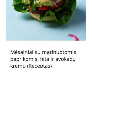
Mėsainiai su marinuotomis
paprikomis, feta ir avokadų
kremu (Receptas)
Šis – sultingas ir sotus mėsainis,
sudėliotas iš šviežių, kokybiškų
ingredientų tikrai yra “gerai subalansuotas
maistas”. Sotus, gardintas marinuotomis
paprikomis, trupinta feta ir švelniu avokadų
kremu labai tik pietums ar nevėlyvai
vakarienei, o ypač – visiems vasaros
susibėgimams ant pievelės prie namų.
Nepamirškite ir gėrimų. Prie šio mėsainio