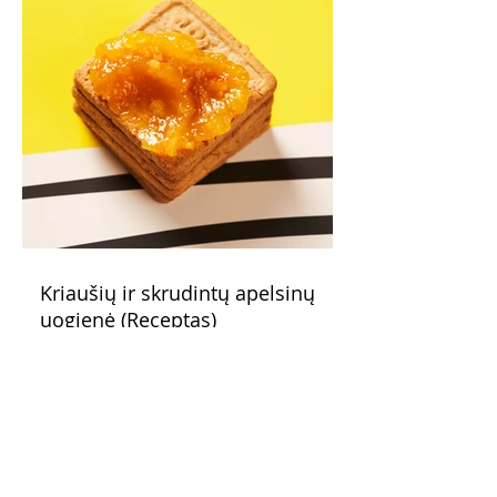
Kriaušių ir skrudintų apelsinų
uogienė (Receptas)
Skani uogienė atsargų spintelėje visada
yra apdairus sprendimas: pagardinsite ir
nuobodoką pusryčių košę, ir varškės sūrį,
o patiekę su mėgstamais sausainiais
pavaišinsite netikėtus svečius. Praktiškas
patarimas: laikykite uogienę nedideliuose