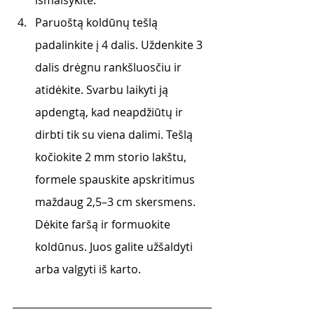
išmaišykite.
Paruoštą koldūnų tešlą 
padalinkite į 4 dalis. Uždenkite 3 
dalis drėgnu rankšluosčiu ir 
atidėkite. Svarbu laikyti ją 
apdengtą, kad neapdžiūtų ir 
dirbti tik su viena dalimi. Tešlą 
kočiokite 2 mm storio lakštu, 
formele spauskite apskritimus 
maždaug 2,5–3 cm skersmens. 
Dėkite faršą ir formuokite 
koldūnus. Juos galite užšaldyti 
arba valgyti iš karto. 