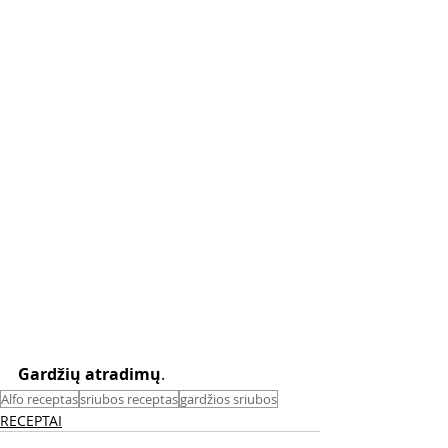
Gardžių atradimų
. 
Alfo receptas
sriubos receptas
gardžios sriubos
RECEPTAI