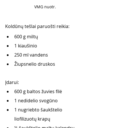
VMG nuotr. 
Koldūnų tešlai paruošti reikia:
600 g miltų
1 kiaušinio
250 ml vandens
Žiupsnelio druskos
Įdarui:
600 g baltos žuvies filė
1 nedidelio svogūno
1 nugriebto šaukštelio 
liofilizuotų krapų