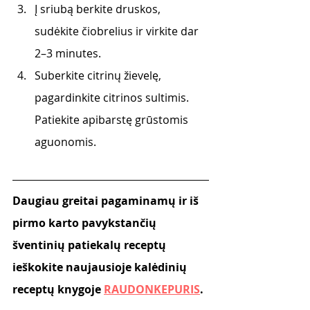
Į sriubą berkite druskos, 
sudėkite čiobrelius ir virkite dar 
2–3 minutes. 
Suberkite citrinų žievelę, 
pagardinkite citrinos sultimis. 
Patiekite apibarstę grūstomis 
aguonomis.
Daugiau greitai pagaminamų ir iš 
pirmo karto pavykstančių 
šventinių patiekalų receptų 
ieškokite naujausioje kalėdinių 
receptų knygoje 
RAUDONKEPURIS
.