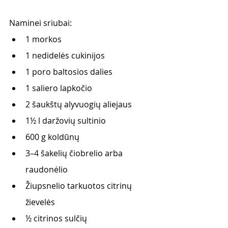
Naminei sriubai: 
1 morkos
1 nedidelės cukinijos
1 poro baltosios dalies
1 saliero lapkočio
2 šaukštų alyvuogių aliejaus
1½ l daržovių sultinio
600 g koldūnų
3–4 šakelių čiobrelio arba 
raudonėlio
Žiupsnelio tarkuotos citrinų 
žievelės
½ citrinos sulčių