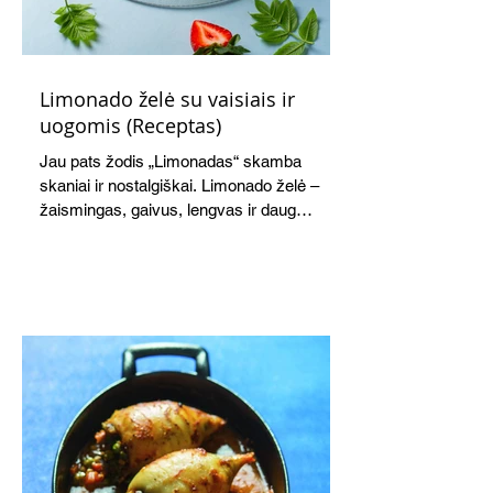
Limonado želė su vaisiais ir
uogomis (Receptas)
Jau pats žodis „Limonadas“ skamba
skaniai ir nostalgiškai. Limonado želė –
žaismingas, gaivus, lengvas ir daug
žadantis desertas, kuris tęsi visus savo
pažadus. Gaivus greipfrutų limonadas
subtiliai papildo saldžius vaisius, o ledų
kaušelis suteikia desertui ypatingo
švelnumo.