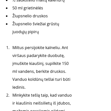
½ šaukštelio maltų kalendrų
50 ml grietinėlės
Žiupsnelio druskos
Žiupsnelio šviežiai grūstų 
juodųjų pipirų
Miltus persijokite kalneliu. Ant 
viršaus padarykite duobutę, 
įmuškite kiaušinį, supilkite 150 
ml vandens, berkite druskos. 
Vanduo koldūnų tešlai turi būti 
ledinis.
Minkykite tešlą taip, kad vanduo 
ir kiaušinis neišsilietų iš įdubos, 