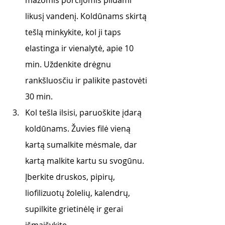
mažomis porcijomis pildami 
likusį vandenį. Koldūnams skirtą 
tešlą minkykite, kol ji taps 
elastinga ir vienalytė, apie 10 
min. Uždenkite drėgnu 
rankšluosčiu ir palikite pastovėti 
30 min. 
Kol tešla ilsisi, paruoškite įdarą 
koldūnams. Žuvies filė vieną 
kartą sumalkite mėsmale, dar 
kartą malkite kartu su svogūnu. 
Įberkite druskos, pipirų, 
liofilizuotų žolelių, kalendrų, 
supilkite grietinėlę ir gerai 