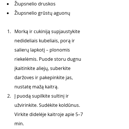
Žiupsnelio druskos
Žiupsnelio grūstų aguonų 
Morką ir cukiniją supjaustykite 
nedideliais kubeliais, porą ir 
salierų lapkotį – plonomis 
riekelėmis. Puode storu dugnu 
įkaitinkite aliejų, suberkite 
daržoves ir pakepinkite jas, 
nustatę mažą kaitrą. 
Į puodą supilkite sultinį ir 
užvirinkite. Sudėkite koldūnus. 
Virkite didelėje kaitroje apie 5–7 
min. 