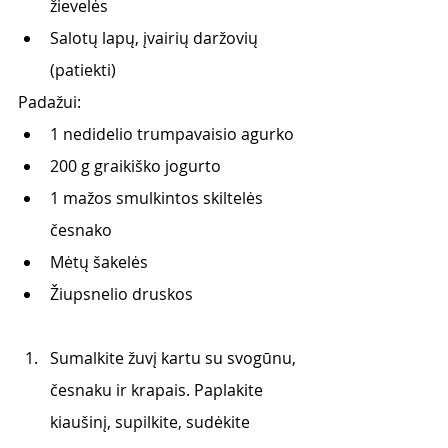
žievelės
Salotų lapų, įvairių daržovių 
(patiekti)
Padažui:
1 nedidelio trumpavaisio agurko
200 g graikiško jogurto
1 mažos smulkintos skiltelės 
česnako
Mėtų šakelės
Žiupsnelio druskos
Sumalkite žuvį kartu su svogūnu, 
česnaku ir krapais. Paplakite 
kiaušinį, supilkite, sudėkite 