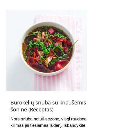
receptas ilgas, tačiau paruošti kišą nėra
sudėtinga. Skanus ir šiltas, ir šaltas.
Atvėsęs tampa tvirtesnis, todėl jį lengviau
gražiai supjaustyti. Net ir šaltas kišas tiks
ir pusryčiams, ir pietų dėžutei, ir iškylai.
Burokėlių sriuba su kriaušėmis ir
šonine (Receptas)
Nors sriuba neturi sezono, visgi raudonas
kilimas jai tiesiamas rudenį. Išbandykite