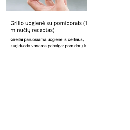
Grilio uogienė su pomidorais (15
minučių receptas)
Greitai paruošiama uogienė iš derliaus,
kurį duoda vasaros pabaiga: pomidorų ir
slyvų. Gardi, kvapni, kitokia. Mėgausitės
ne tik žiemą. Grilis suteikia savitą akcentą
skoniui ir kvapui, bet galima virti ir ant
viryklės.