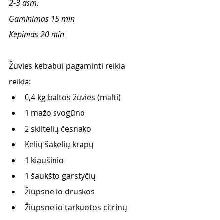
2-3 asm.
Gaminimas 15 min 
Kepimas 20 min 
Žuvies kebabui pagaminti reikia 
reikia: 
0,4 kg baltos žuvies (malti)
1 mažo svogūno
2 skiltelių česnako
Kelių šakelių krapų
1 kiaušinio
1 šaukšto garstyčių
Žiupsnelio druskos
Žiupsnelio tarkuotos citrinų 