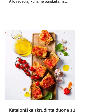
Alfo receptą, kuriame burokėliams
akomponuoja kriaušės. Jauku,
saldžiarūgštiška, sotu, bet lengva.
Kataloniška skrudinta duona su