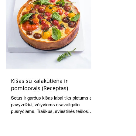
Kišas su kalakutiena ir
pomidorais (Receptas)
Sotus ir gardus kišas labai tiks pietums ar,
pavyzdžiui, vėlyviems ssavaitgalio
pusryčiams. Traškus, sviestinės tešlos
pagrindas, švelnus kiaušinių ir grietinės
įdaras, apskrudusi kalakutiena bei
pomidorai skaniai dera tarpusavyje. Nors