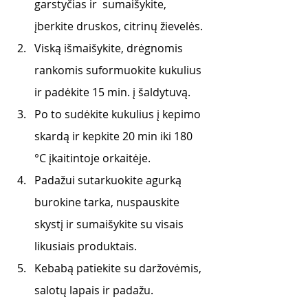
garstyčias ir  sumaišykite, 
įberkite druskos, citrinų žievelės.
Viską išmaišykite, drėgnomis 
rankomis suformuokite kukulius 
ir padėkite 15 min. į šaldytuvą. 
Po to sudėkite kukulius į kepimo 
skardą ir kepkite 20 min iki 180 
°C įkaitintoje orkaitėje. 
Padažui sutarkuokite agurką 
burokine tarka, nuspauskite 
skystį ir sumaišykite su visais 
likusiais produktais. 
Kebabą patiekite su daržovėmis, 
salotų lapais ir padažu. 