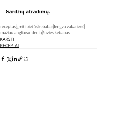
Gardžių atradimų.
receptas
greiti pietūs
kebabas
lengva vakarienė
mažiau angliavandenių
žuvies kebabas
KARŠTI
RECEPTAI