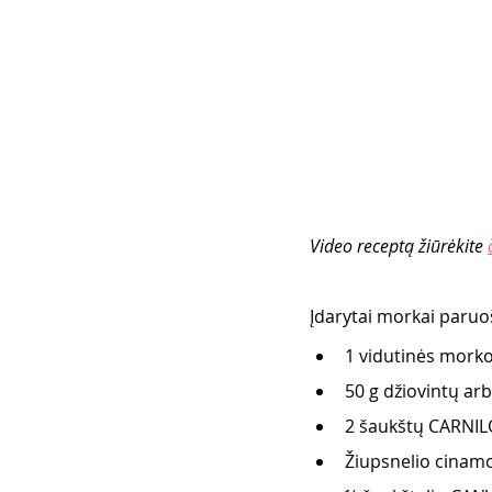
Video receptą žiūrėkite 
Įdarytai morkai paruoš
1 vidutinės mork
50 g džiovintų arb
2 šaukštų CARNILO
Žiupsnelio cinam