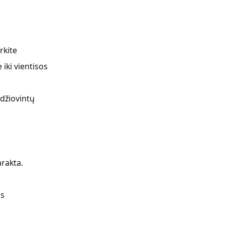
rkite
iki vientisos 
džiovintų 
arakta.
ms