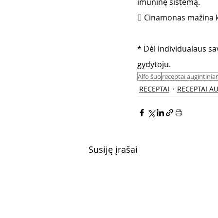
imuninę sistemą.
 Cinamonas mažina kr
* Dėl individualaus s
gydytoju.
Alfo šuo
receptai augintini
RECEPTAI
RECEPTAI A
Susiję įrašai