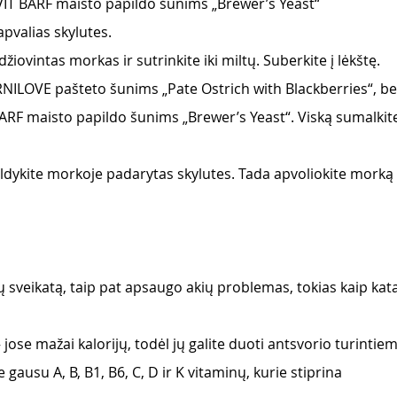
IT BARF maisto papildo šunims „Brewer’s Yeast“
apvalias skylutes.
 džiovintas morkas ir sutrinkite iki miltų. Suberkite į lėkštę.
ARNILOVE pašteto šunims „Pate Ostrich with Blackberries“, be
RF maisto papildo šunims „Brewer’s Yeast“. Viską sumalkite 
ildykite morkoje padarytas skylutes. Tada apvoliokite morką 
 sveikatą, taip pat apsaugo akių problemas, tokias kaip kat
jose mažai kalorijų, todėl jų galite duoti antsvorio turintie
gausu A, B, B1, B6, C, D ir K vitaminų, kurie stiprina