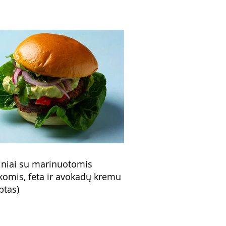
niai su marinuotomis
komis, feta ir avokadų kremu
ptas)