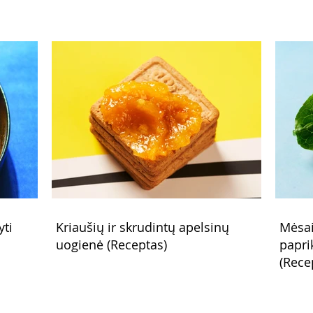
yti
Kriaušių ir skrudintų apelsinų
Mėsai
uogienė (Receptas)
papri
(Rece