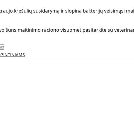
aujo krešulių susidarymą ir slopina bakterijų veisimąsi mai
avo šuns maitinimo raciono visuomet pasitarkite su veterinar
ams
UGINTINIAMS