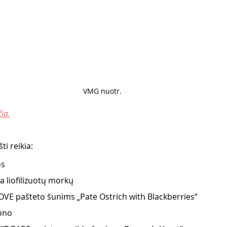
VMG nuotr. 
čia.
ti reikia:
os
a liofilizuotų morkų
VE pašteto šunims „Pate Ostrich with Blackberries“
ono