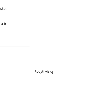
ste.
u ir
Rodyti viską