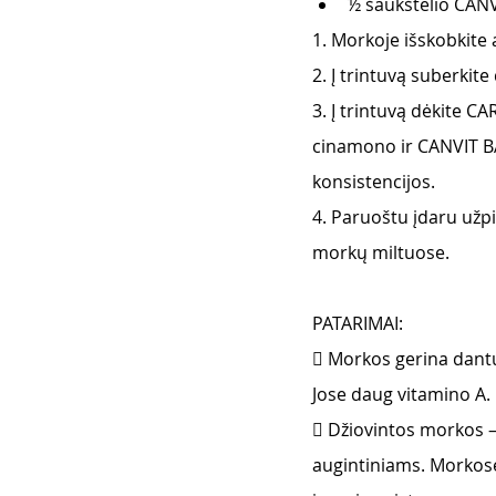
½ šaukštelio CANV
1. Morkoje išskobkite 
2. Į trintuvą suberkite
3. Į trintuvą dėkite C
cinamono ir CANVIT BA
konsistencijos.
4. Paruoštu įdaru užp
morkų miltuose.
PATARIMAI:
 Morkos gerina dantų
Jose daug vitamino A.
 Džiovintos morkos – 
augintiniams. Morkose 