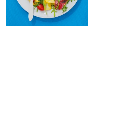
Cukinijų ir vyšninių pomidorų
salotos (Receptas)
Labai vasariškos, gaivios, subalansuotos.
Rinkitės jaunas, nedideles cukinijas. Jei
norėtųsi sotesnio patiekalo, įdėkite buratos
ar mocarelos, pabarstykite skrudintomis
kedrinėmis pinijomis, patiekite su pilno
grūdo duona arba virtu perliniu kuskusu.