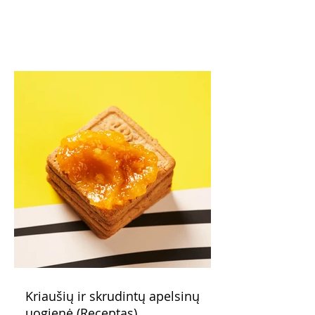
Kriaušių ir skrudintų apelsinų
uogienė (Receptas)