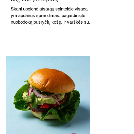
Skani uogienė atsargų spintelėje visada
yra apdairus sprendimas: pagardinsite ir
nuobodoką pusryčių košę, ir varškės sūrį,
o patiekę su mėgstamais sausainiais
pavaišinsite netikėtus svečius. Praktiškas
patarimas: laikykite uogienę nedideliuose
indeliuose.