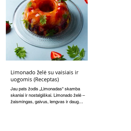
Limonado želė su vaisiais ir
uogomis (Receptas)
Jau pats žodis „Limonadas“ skamba
skaniai ir nostalgiškai. Limonado želė –
žaismingas, gaivus, lengvas ir daug
žadantis desertas, kuris tęsi visus savo
pažadus. Gaivus greipfrutų limonadas
subtiliai papildo saldžius vaisius, o ledų
kaušelis suteikia desertui ypatingo