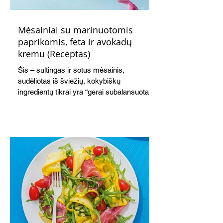
Mėsainiai su marinuotomis
paprikomis, feta ir avokadų
kremu (Receptas)
Šis – sultingas ir sotus mėsainis,
sudėliotas iš šviežių, kokybiškų
ingredientų tikrai yra “gerai subalansuotas
maistas”. Sotus, gardintas marinuotomis
paprikomis, trupinta feta ir švelniu avokadų
kremu labai tik pietums ar nevėlyvai
vakarienei, o ypač – visiems vasaros
susibėgimams ant pievelės prie namų.
Nepamirškite ir gėrimų. Prie šio mėsainio
skaniai dera gaivus aviečių ir apelsinų
kokteilis.