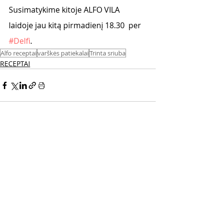
Susimatykime kitoje ALFO VILA 
laidoje jau kitą pirmadienį 18.30  per 
#Delfi
. 
Alfo receptai
varškės patiekalai
Trinta sriuba
RECEPTAI