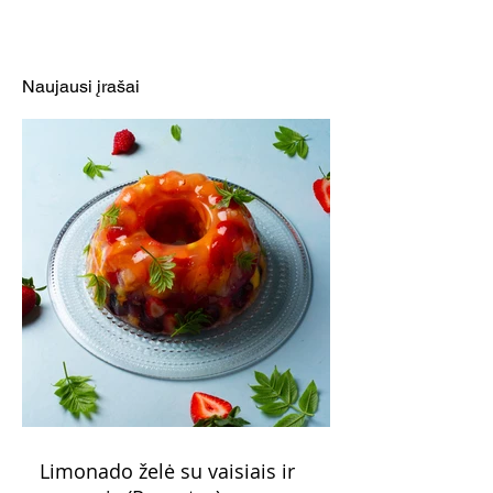
Sluoksniuotas sūrio
Geidžiamiausias
pyrago ir mangų
pyragas saldži
desertas (Receptas)
savaitgaliui
Naujausi įrašai
Limonado želė su vaisiais ir