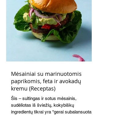
Mėsainiai su marinuotomis
paprikomis, feta ir avokadų
kremu (Receptas)
Šis – sultingas ir sotus mėsainis,
sudėliotas iš šviežių, kokybiškų
ingredientų tikrai yra “gerai subalansuotas
maistas”. Sotus, gardintas marinuotomis
paprikomis, trupinta feta ir švelniu avokadų
kremu labai tik pietums ar nevėlyvai