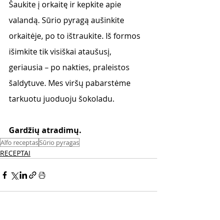
Šaukite į orkaitę ir kepkite apie 
valandą. Sūrio pyragą aušinkite 
orkaitėje, po to ištraukite. Iš formos 
išimkite tik visiškai ataušusį, 
geriausia – po nakties, praleistos 
šaldytuve. Mes viršų pabarstėme 
tarkuotu juoduoju šokoladu.
Gardžių atradimų.
Alfo receptas
Sūrio pyragas
RECEPTAI