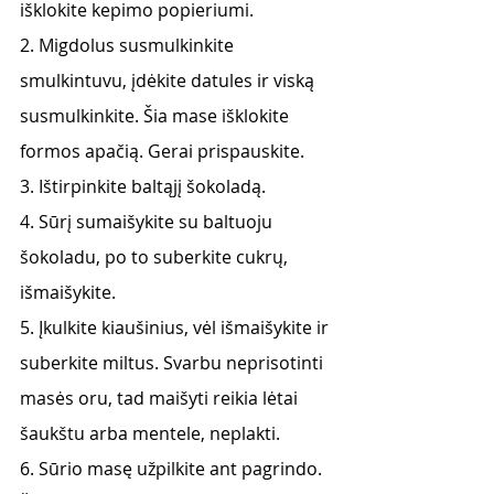
išklokite kepimo popieriumi.
2. Migdolus susmulkinkite 
smulkintuvu, įdėkite datules ir viską 
susmulkinkite. Šia mase išklokite 
formos apačią. Gerai prispauskite.
3. Ištirpinkite baltąjį šokoladą.
4. Sūrį sumaišykite su baltuoju 
šokoladu, po to suberkite cukrų, 
išmaišykite.
5. Įkulkite kiaušinius, vėl išmaišykite ir 
suberkite miltus. Svarbu neprisotinti 
masės oru, tad maišyti reikia lėtai 
šaukštu arba mentele, neplakti.
6. Sūrio masę užpilkite ant pagrindo. 