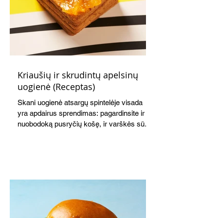
Kriaušių ir skrudintų apelsinų
uogienė (Receptas)
Skani uogienė atsargų spintelėje visada
yra apdairus sprendimas: pagardinsite ir
nuobodoką pusryčių košę, ir varškės sūrį,
o patiekę su mėgstamais sausainiais
pavaišinsite netikėtus svečius. Praktiškas
patarimas: laikykite uogienę nedideliuose
indeliuose.