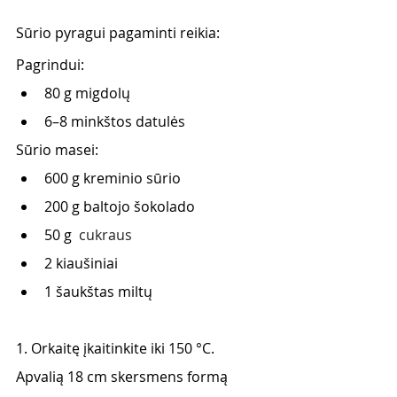
Sūrio pyragui pagaminti reikia:
Pagrindui:
80 g migdolų
6–8 minkštos datulės
Sūrio masei:
600 g kreminio sūrio
200 g baltojo šokolado
50 g 
 cukraus
2 kiaušiniai
1 šaukštas miltų
1. Orkaitę įkaitinkite iki 150 °C. 
Apvalią 18 cm skersmens formą 