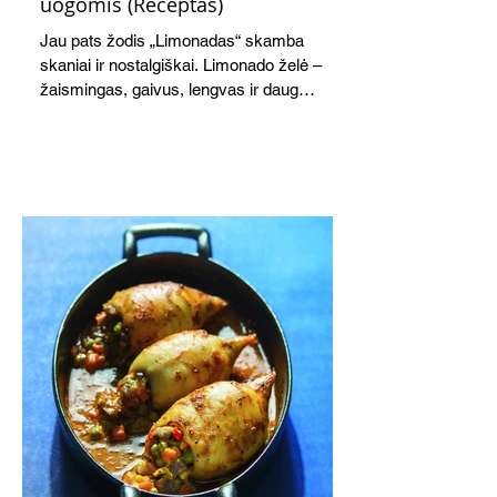
uogomis (Receptas)
Jau pats žodis „Limonadas“ skamba
skaniai ir nostalgiškai. Limonado želė –
žaismingas, gaivus, lengvas ir daug
žadantis desertas, kuris tęsi visus savo
pažadus. Gaivus greipfrutų limonadas
subtiliai papildo saldžius vaisius, o ledų
kaušelis suteikia desertui ypatingo
švelnumo.