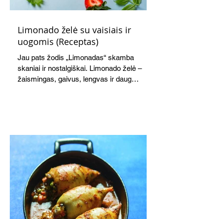
Limonado želė su vaisiais ir
uogomis (Receptas)
Jau pats žodis „Limonadas“ skamba
skaniai ir nostalgiškai. Limonado želė –
žaismingas, gaivus, lengvas ir daug
žadantis desertas, kuris tęsi visus savo
pažadus. Gaivus greipfrutų limonadas
subtiliai papildo saldžius vaisius, o ledų
kaušelis suteikia desertui ypatingo
švelnumo.