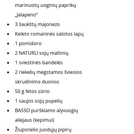
marinuotų uoginių paprikų 
„Jalapeno“
3 šaukštų majonezo
Keleto romaninės salotos lapų
1 pomidoro
2 NATURLI sojų maltinių
1 sviestinės bandelės
2 riekelių mėgstamos šviesios 
skrudinimo duonos
50 g fetos sūrio
1 saujos sojų pupelių
BASSO purškiamo alyvuogių 
aliejaus (kepimui)
Žiupsnelio juodųjų pipirų