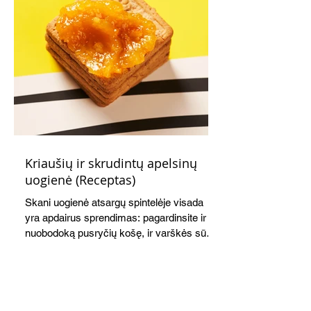
Kriaušių ir skrudintų apelsinų
uogienė (Receptas)
Skani uogienė atsargų spintelėje visada
yra apdairus sprendimas: pagardinsite ir
nuobodoką pusryčių košę, ir varškės sūrį,
o patiekę su mėgstamais sausainiais
pavaišinsite netikėtus svečius. Praktiškas
patarimas: laikykite uogienę nedideliuose
indeliuose.