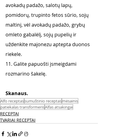
avokadų padažo, salotų lapų, 
pomidorų, trupinto fetos sūrio, sojų 
maltinį, vėl avokadų padažo, grybų 
omleto gabalėlį, sojų pupelių ir 
uždenkite majonezu aptepta duonos 
riekele.
11. Galite papuošti įsmeigdami 
rozmarino šakelę.
Skanaus. 
Alfo receptas
sumuštinio receptas
mėsainis
patiekalas transformeris
Alfas atsakingai
RECEPTAI
TVARIAI RECEPTAI