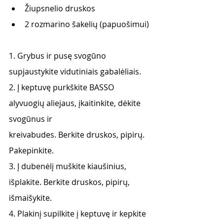
Žiupsnelio druskos
2 rozmarino šakelių (papuošimui)
1. Grybus ir pusę svogūno 
supjaustykite vidutiniais gabalėliais.
2. Į keptuvę purkškite BASSO 
alyvuogių aliejaus, įkaitinkite, dėkite 
svogūnus ir
kreivabudes. Berkite druskos, pipirų. 
Pakepinkite.
3. Į dubenėlį muškite kiaušinius, 
išplakite. Berkite druskos, pipirų, 
išmaišykite.
4. Plakinį supilkite į keptuvę ir kepkite 