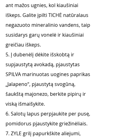
ant mažos ugnies, kol kiaušiniai 
iškeps. Galite įpilti TICHĖ natūralaus 
negazuoto mineralinio vandens, taip 
susidarys garų vonelė ir kiaušiniai 
greičiau iškeps.
5. Į dubenėlį dėkite išskobtą ir 
supjaustytą avokadą, pjaustytas 
SPILVA marinuotas uogines paprikas 
„Jalapeno“, pjaustytą svogūną, 
šaukštą majonezo, berkite pipirų ir 
viską išmaišykite.
6. Salotų lapus perpjaukite per pusę, 
pomidorus pjaustykite griežinėliais.
7. ZYLE grilį papurkškite aliejumi, 