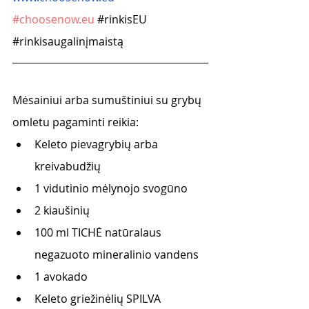
#
choosenow.eu
#rinkisEU
#rinkisaugalinįmaistą
Mėsainiui arba sumuštiniui su grybų 
omletu pagaminti reikia:
Keleto pievagrybių arba 
kreivabudžių
1 vidutinio mėlynojo svogūno
2 kiaušinių
100 ml TICHĖ natūralaus 
negazuoto mineralinio vandens
1 avokado
Keleto griežinėlių SPILVA 