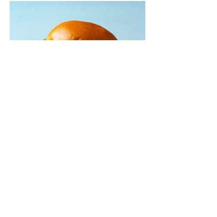
Mėsainiai su marinuotomis
paprikomis, feta ir avokadų
kremu (Receptas)
Šis – sultingas ir sotus mėsainis,
sudėliotas iš šviežių, kokybiškų
ingredientų tikrai yra “gerai subalansuotas