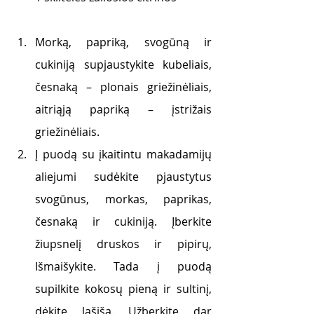
Morką, papriką, svogūną ir 
cukiniją supjaustykite kubeliais, 
česnaką – plonais griežinėliais, 
aitriąją papriką – įstrižais 
griežinėliais. 
Į puodą su įkaitintu makadamijų 
aliejumi sudėkite pjaustytus 
svogūnus, morkas, paprikas, 
česnaką ir cukiniją. Įberkite 
žiupsnelį druskos ir pipirų, 
Išmaišykite. Tada į puodą 
supilkite kokosų pieną ir sultinį, 
dėkite lašišą. Užberkite dar 