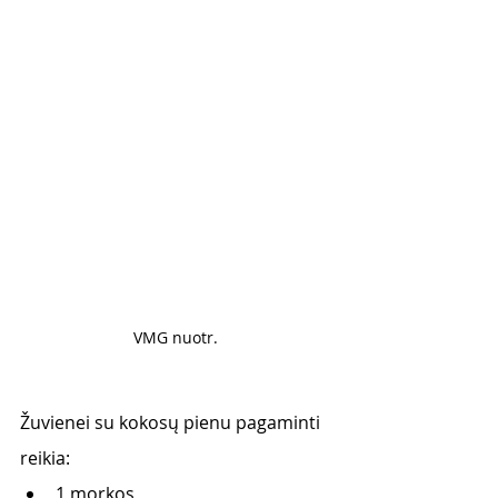
VMG nuotr. 
Žuvienei su kokosų pienu pagaminti 
reikia:
1 morkos