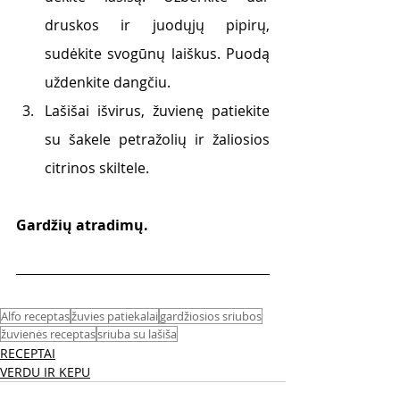
druskos ir juodųjų pipirų, 
sudėkite svogūnų laiškus. Puodą 
uždenkite dangčiu. 
Lašišai išvirus, žuvienę patiekite 
su šakele petražolių ir žaliosios 
citrinos skiltele.
Gardžių atradimų.
Alfo receptas
žuvies patiekalai
gardžiosios sriubos
žuvienės receptas
sriuba su lašiša
RECEPTAI
VERDU IR KEPU