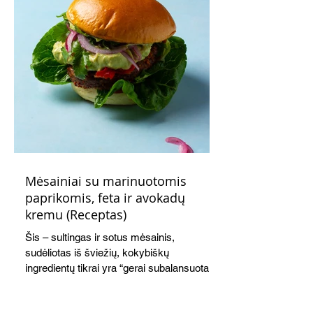
Mėsainiai su marinuotomis
paprikomis, feta ir avokadų
kremu (Receptas)
Šis – sultingas ir sotus mėsainis,
sudėliotas iš šviežių, kokybiškų
ingredientų tikrai yra “gerai subalansuotas
maistas”. Sotus, gardintas marinuotomis
paprikomis, trupinta feta ir švelniu avokadų