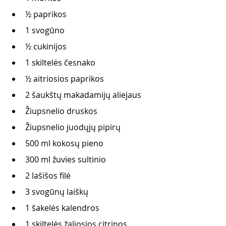
½ paprikos
1 svogūno
½ cukinijos
1 skiltelės česnako
½ aitriosios paprikos
2 šaukštų makadamijų aliejaus
Žiupsnelio druskos
Žiupsnelio juodųjų pipirų
500 ml kokosų pieno
300 ml žuvies sultinio 
2 lašišos filė
3 svogūnų laiškų
1 šakelės kalendros
1 skiltelės žaliosios citrinos