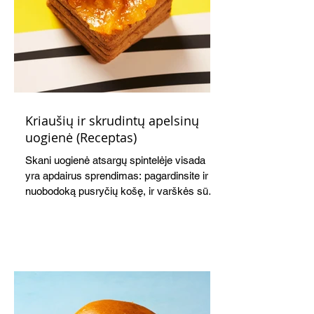
Kriaušių ir skrudintų apelsinų
uogienė (Receptas)
Skani uogienė atsargų spintelėje visada
yra apdairus sprendimas: pagardinsite ir
nuobodoką pusryčių košę, ir varškės sūrį,
o patiekę su mėgstamais sausainiais
pavaišinsite netikėtus svečius. Praktiškas
patarimas: laikykite uogienę nedideliuose
indeliuose.