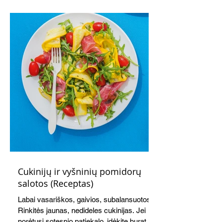
kremu labai tik pietums ar nevėlyvai
vakarienei, o ypač – visiems vasaros
susibėgimams ant pievelės prie namų.
Nepamirškite ir gėrimų. Prie šio mėsainio
skaniai dera gaivus aviečių ir apelsinų
kokteilis.
Cukinijų ir vyšninių pomidorų
salotos (Receptas)
Labai vasariškos, gaivios, subalansuotos.
Rinkitės jaunas, nedideles cukinijas. Jei
norėtųsi sotesnio patiekalo, įdėkite buratos