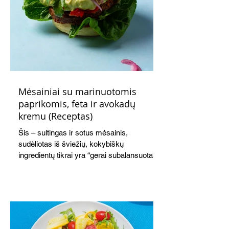
Mėsainiai su marinuotomis
paprikomis, feta ir avokadų
kremu (Receptas)
Šis – sultingas ir sotus mėsainis,
sudėliotas iš šviežių, kokybiškų
ingredientų tikrai yra “gerai subalansuotas
maistas”. Sotus, gardintas marinuotomis
paprikomis, trupinta feta ir švelniu avokadų
kremu labai tik pietums ar nevėlyvai
vakarienei, o ypač – visiems vasaros
susibėgimams ant pievelės prie namų.
Nepamirškite ir gėrimų. Prie šio mėsainio