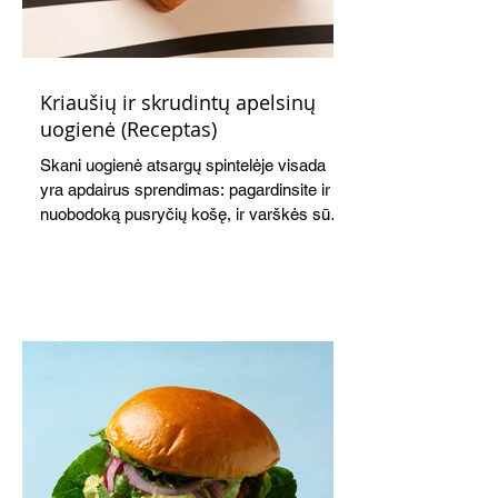
Kriaušių ir skrudintų apelsinų
uogienė (Receptas)
Skani uogienė atsargų spintelėje visada
yra apdairus sprendimas: pagardinsite ir
nuobodoką pusryčių košę, ir varškės sūrį,
o patiekę su mėgstamais sausainiais
pavaišinsite netikėtus svečius. Praktiškas
patarimas: laikykite uogienę nedideliuose
indeliuose.