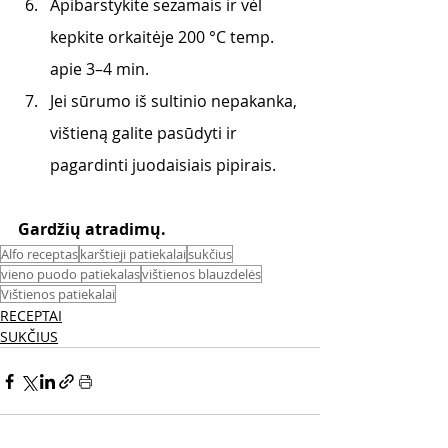
Apibarstykite sezamais ir vėl 
kepkite orkaitėje 200 °C temp. 
apie 3–4 min.
Jei sūrumo iš sultinio nepakanka, 
vištieną galite pasūdyti ir 
pagardinti juodaisiais pipirais.
Gardžių atradimų. 
Alfo receptas
karštieji patiekalai
sukčius
vieno puodo patiekalas
vištienos blauzdelės
Vištienos patiekalai
RECEPTAI
SUKČIUS