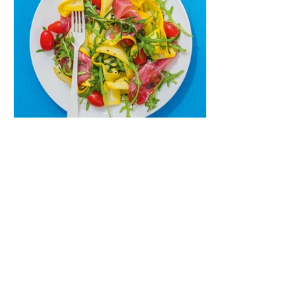
skaniai dera gaivus aviečių ir apelsinų
kokteilis.
Cukinijų ir vyšninių pomidorų
salotos (Receptas)
Labai vasariškos, gaivios, subalansuotos.
Rinkitės jaunas, nedideles cukinijas. Jei
norėtųsi sotesnio patiekalo, įdėkite buratos
ar mocarelos, pabarstykite skrudintomis
kedrinėmis pinijomis, patiekite su pilno
grūdo duona arba virtu perliniu kuskusu.