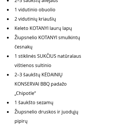
2–3 šaukštų aliejaus
1 vidutinio obuolio 
2 vidutinių kriaušių 
Keleto KOTANYI laurų lapų
Žiupsnelio KOTANYI smulkintų 
česnakų
1 stiklinės SUKČIUS natūralaus 
vištienos sultinio
2–3 šaukštų KĖDAINIŲ 
KONSERVAI BBQ padažo 
„Chipotle“
1 šaukšto sezamų
Žiupsnelio druskos ir juodųjų 
pipirų