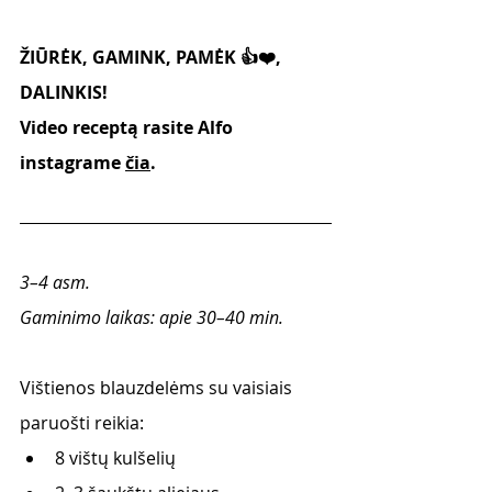
ŽIŪRĖK, GAMINK, PAMĖK 👍❤️, 
DALINKIS! 
Video receptą rasite Alfo 
instagrame
čia
. 
3–4 asm. 
Gaminimo laikas: apie 30–40 min.
Vištienos blauzdelėms su vaisiais 
paruošti reikia:
8 vištų kulšelių 