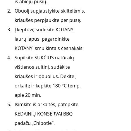
iš abiejų pusių. 
Obuolį supjaustykite skiltelėmis, 
kriaušes perpjaukite per pusę. 
Į keptuvę sudėkite KOTANYI 
laurų lapus, pagardinkite 
KOTANYI smulkintais česnakais.
Supilkite SUKČIUS natūralų 
vištienos sultinį, sudėkite 
kriaušes ir obuolius. Dėkite į 
orkaitę ir kepkite 180 °C temp. 
apie 20 min.
Išimkite iš orkaitės, patepkite 
KĖDAINIŲ KONSERVAI BBQ 
padažu „Chipotle“.