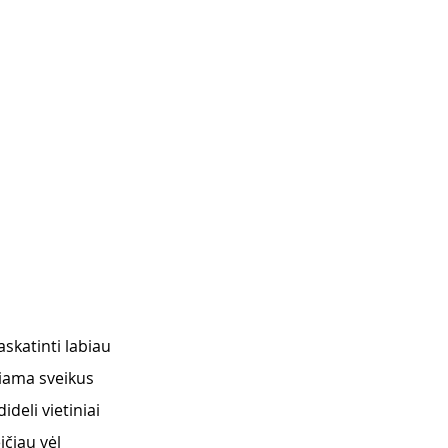
skatinti labiau 
kiama sveikus 
deli vietiniai 
čiau vėl 