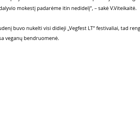
 dalyvio mokestį padarėme itin nedidelį“, – sakė V.Viteikaitė. 
denį buvo nukelti visi didieji „Vegfest LT“ festivaliai, tad ren
r visa veganų bendruomenė. 