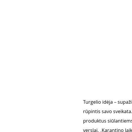
Turgelio idėja – supaž
rūpintis savo sveikata
produktus siūlantiems 
verslai. „Karantino la