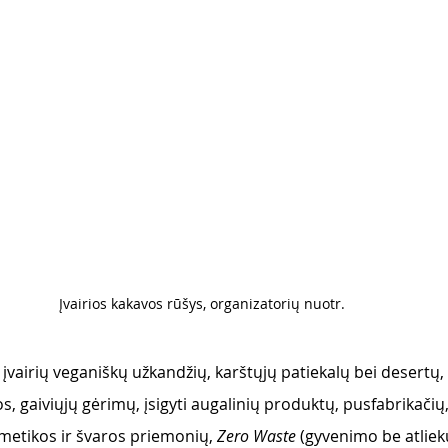
Įvairios kakavos rūšys, organizatorių nuotr. 
 įvairių veganiškų užkandžių, karštųjų patiekalų bei desertų, 
s, gaiviųjų gėrimų, įsigyti augalinių produktų, pusfabrikači
metikos ir švaros priemonių, 
Zero Waste
 (gyvenimo be atliek