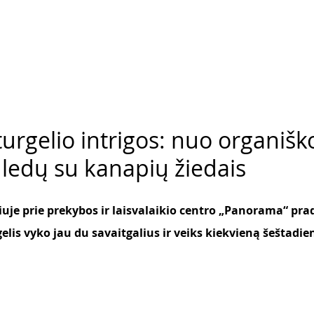
urgelio intrigos: nuo organišk
 ledų su kanapių žiedais
niuje prie prekybos ir laisvalaikio centro „Panorama“ prad
elis vyko jau du savaitgalius ir veiks kiekvieną šeštadien