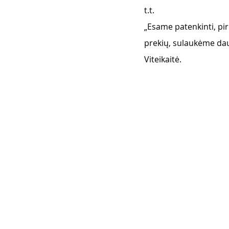
t.t. 
„Esame patenkinti, pir
prekių, sulaukėme dau
Viteikaitė.