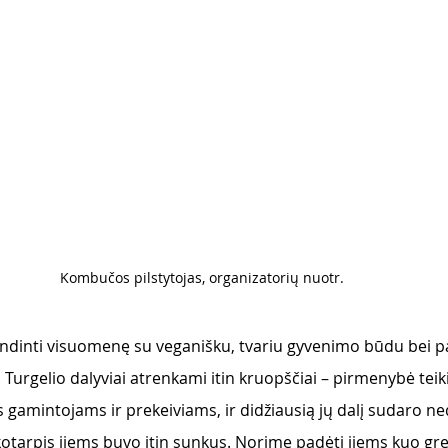
Kombučos pilstytojas, organizatorių nuotr. 
indinti visuomenę su veganišku, tvariu gyvenimo būdu bei pa
. Turgelio dalyviai atrenkami itin kruopščiai – pirmenybė tei
gamintojams ir prekeiviams, ir didžiausią jų dalį sudaro nedi
ikotarpis jiems buvo itin sunkus. Norime padėti jiems kuo grei