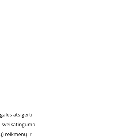
galės atsigerti 
ų, sveikatingumo 
ų) reikmenų ir 