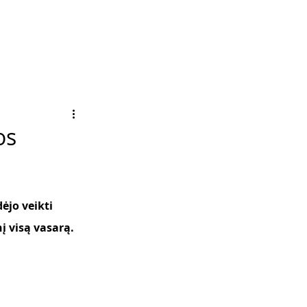
os
ėjo veikti 
į visą vasarą.