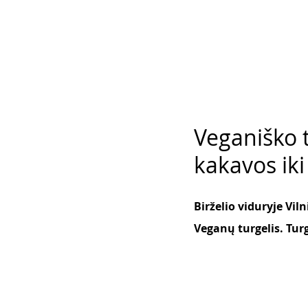
Veganiško t
kakavos iki
Birželio viduryje Vil
Veganų turgelis. Turg