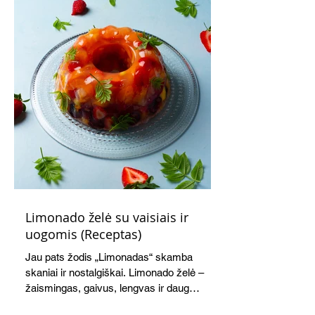
Limonado želė su vaisiais ir
uogomis (Receptas)
Jau pats žodis „Limonadas“ skamba
skaniai ir nostalgiškai. Limonado želė –
žaismingas, gaivus, lengvas ir daug
žadantis desertas, kuris tęsi visus savo