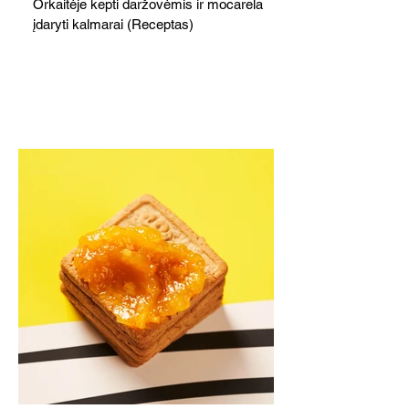
Orkaitėje kepti daržovėmis ir mocarela
įdaryti kalmarai (Receptas)