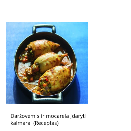
pažadus. Gaivus greipfrutų limonadas
subtiliai papildo saldžius vaisius, o ledų
kaušelis suteikia desertui ypatingo
švelnumo.
Daržovėmis ir mocarela įdaryti
kalmarai (Receptas)