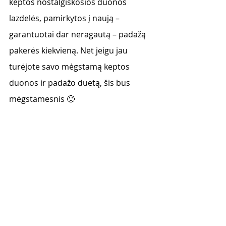
keptos nostalgiškosios duonos 
lazdelės, pamirkytos į naują – 
garantuotai dar neragautą – padažą 
pakerės kiekvieną. Net jeigu jau 
turėjote savo mėgstamą keptos 
duonos ir padažo duetą, šis bus 
mėgstamesnis 🙂