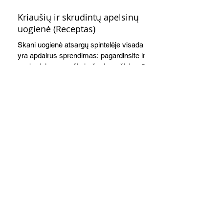
Kriaušių ir skrudintų apelsinų
uogienė (Receptas)
Skani uogienė atsargų spintelėje visada
yra apdairus sprendimas: pagardinsite ir
nuobodoką pusryčių košę, ir varškės sūrį,
o patiekę su mėgstamais sausainiais
pavaišinsite netikėtus svečius. Praktiškas
patarimas: laikykite uogienę nedideliuose
indeliuose.