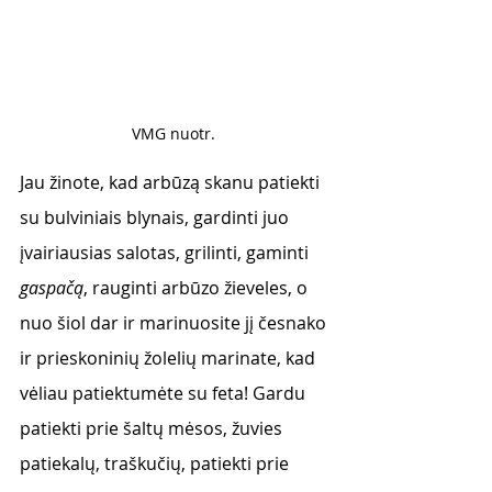
VMG nuotr. 
Jau žinote, kad arbūzą skanu patiekti 
su bulviniais blynais, gardinti juo 
įvairiausias salotas, grilinti, gaminti 
gaspačą
, rauginti arbūzo žieveles, o 
nuo šiol dar ir marinuosite jį česnako 
ir prieskoninių žolelių marinate, kad 
vėliau patiektumėte su feta! Gardu 
patiekti prie šaltų mėsos, žuvies 
patiekalų, traškučių, patiekti prie 