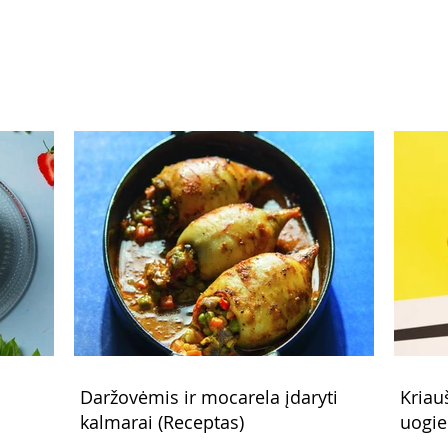
(Receptas)
žalio
ruko
Daržovėmis ir mocarela įdaryti
Kriau
kalmarai (Receptas)
uogie