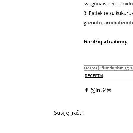
svogūnais bei pomido
3. Patiekite su kukurū
gazuoto, aromatizuoto
Gardžių atradimų. 
receptai
užkandis
skanu
gva
RECEPTAI
Susiję įrašai