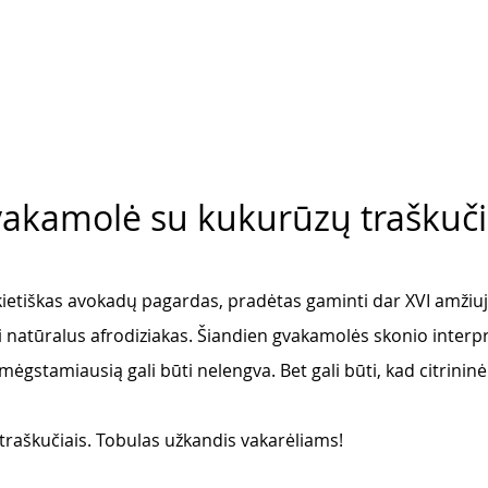
gvakamolė su kukurūzų traškuči
etiškas avokadų pagardas, pradėtas gaminti dar XVI amžiuj
natūralus afrodiziakas. Šiandien gvakamolės skonio interpre
i mėgstamiausią gali būti nelengva. Bet gali būti, kad citrininė 
traškučiais. Tobulas užkandis vakarėliams! 