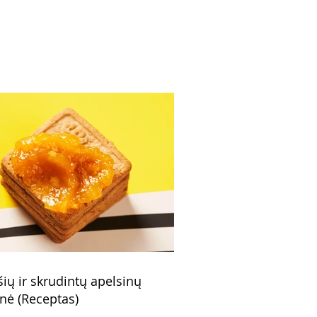
siomis citrinomis ir
la (Receptas)
šių ir skrudintų apelsinų
nė (Receptas)