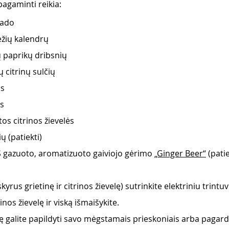
pagaminti reikia:
kado
ežių kalendrų 
ų paprikų dribsnių
ų citrinų sulčių
os
ės
os citrinos žievelės
ų (patiekti)
gazuoto, aromatizuoto gaiviojo gėrimo 
„Ginger Beer“
 (patie
kyrus grietinę ir citrinos žievelę) sutrinkite elektriniu trintu
inos žievelę ir viską išmaišykite.  
lę galite papildyti savo mėgstamais prieskoniais arba pagardi