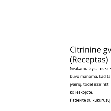
Citrininė 
(Receptas)
Gvakamolė yra meksiki
buvo manoma, kad tai 
įvairių, todėl išsirinkt
ko ieškojote. 
Patiekite su kukurūzų 