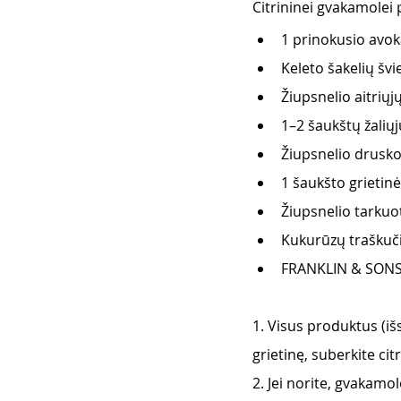
Citrininei gvakamolei 
1 prinokusio avo
Keleto šakelių švi
Žiupsnelio aitriųj
1–2 šaukštų žaliųj
Žiupsnelio drusk
1 šaukšto grietin
Žiupsnelio tarkuot
Kukurūzų traškuči
FRANKLIN & SONS 
1. Visus produktus (išs
grietinę, suberkite citr
2. Jei norite, gvakamo