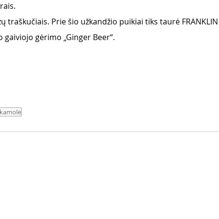
rais.
zų traškučiais. Prie šio užkandžio puikiai tiks taurė FRANKLI
 gaiviojo gėrimo „Ginger Beer“. 
kamolė