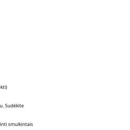
kti)
vu. Sudėkite 
nti smulkintais 