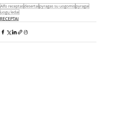
Alfo receptas
desertai
pyragas su uogomis
pyragai
uogų ledai
RECEPTAI