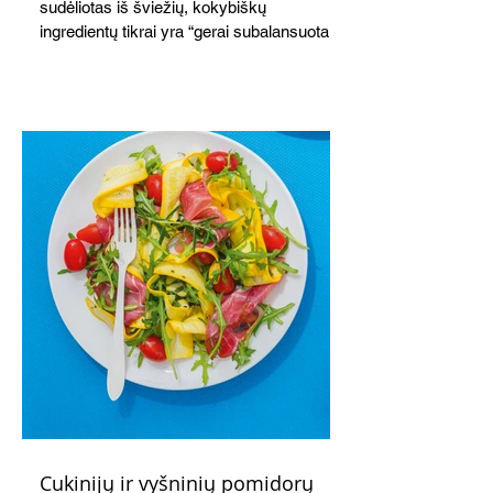
sudėliotas iš šviežių, kokybiškų
ingredientų tikrai yra “gerai subalansuotas
maistas”. Sotus, gardintas marinuotomis
paprikomis, trupinta feta ir švelniu avokadų
kremu labai tik pietums ar nevėlyvai
vakarienei, o ypač – visiems vasaros
susibėgimams ant pievelės prie namų.
Nepamirškite ir gėrimų. Prie šio mėsainio
skaniai dera gaivus aviečių ir apelsinų
kokteilis.
Cukinijų ir vyšninių pomidorų