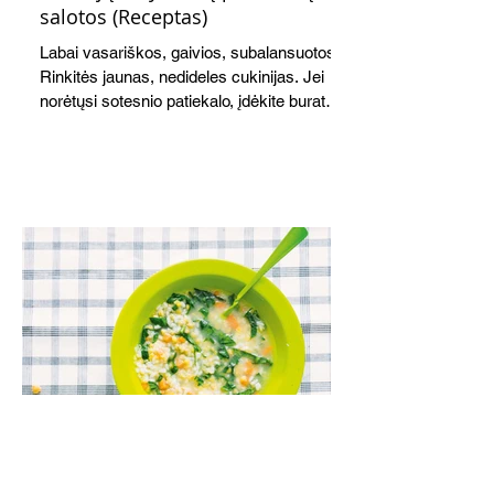
salotos (Receptas)
Labai vasariškos, gaivios, subalansuotos.
Rinkitės jaunas, nedideles cukinijas. Jei
norėtųsi sotesnio patiekalo, įdėkite buratos
ar mocarelos, pabarstykite skrudintomis
kedrinėmis pinijomis, patiekite su pilno
grūdo duona arba virtu perliniu kuskusu.