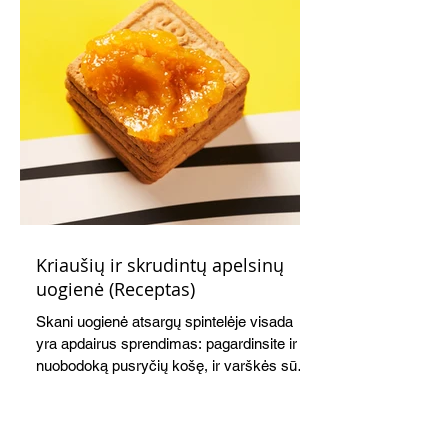
Kriaušių ir skrudintų apelsinų
uogienė (Receptas)
Skani uogienė atsargų spintelėje visada
yra apdairus sprendimas: pagardinsite ir
nuobodoką pusryčių košę, ir varškės sūrį,
o patiekę su mėgstamais sausainiais
pavaišinsite netikėtus svečius. Praktiškas
patarimas: laikykite uogienę nedideliuose