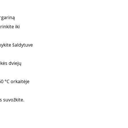
rgariną 
inkite iki 
kykite šaldytuve 
kės dviejų 
0 °C orkaitėje 
 suvožkite. 