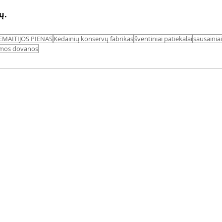
ų.
EMAITIJOS PIENAS
Kėdainių konservų fabrikas
šventiniai patiekalai
sausainiai
mos dovanos