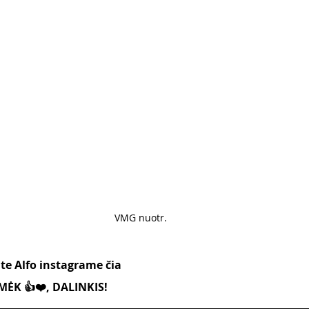
VMG nuotr.
ite Alfo instagrame čia
ĖK 👍❤️, DALINKIS!