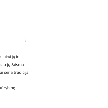
iukai ją ir 
s, o jų žaismą 
i sena tradicija, 
 kūrybinę 