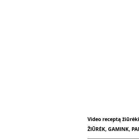
Video receptą žiūrėk
ŽIŪRĖK, GAMINK, PAM