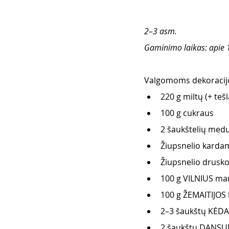
2–3 asm.
Gaminimo laikas: apie 1
Valgomoms dekoracijo
220 g miltų (+ tešl
100 g cukraus
2 šaukštelių medu
Žiupsnelio kard
Žiupsnelio drusko
100 g VILNIUS ma
100 g ŽEMAITIJOS 
2–3 šaukštų KĖD
2 šaukštų DANSUK