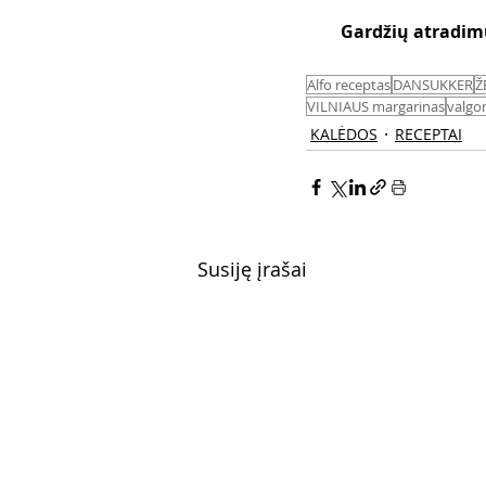
Gardžių atradim
Alfo receptas
DANSUKKER
Ž
VILNIAUS margarinas
valgo
KALĖDOS
RECEPTAI
Susiję įrašai