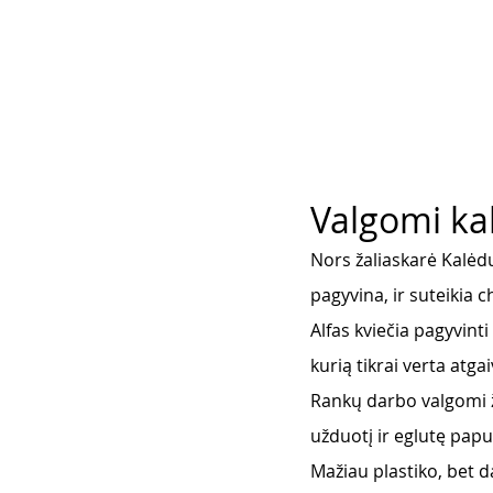
Valgomi kal
Nors žaliaskarė Kalėdų 
pagyvina, ir suteikia 
Alfas kviečia pagyvinti
kurią tikrai verta atgaiv
Rankų darbo valgomi ža
užduotį ir eglutę pap
Mažiau plastiko, bet d