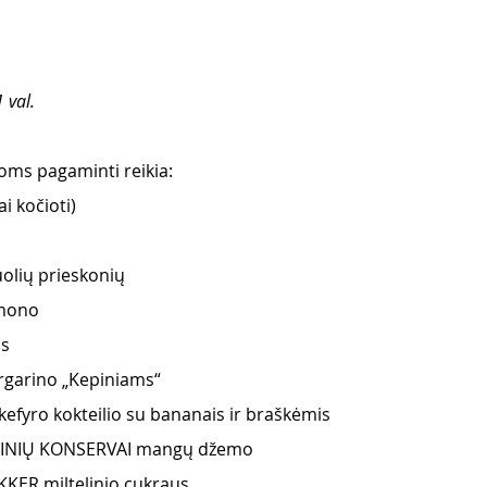
 val.
ms pagaminti reikia:
ai kočioti)
olių prieskonių
amono
s 
rgarino „Kepiniams“
kefyro kokteilio su bananais ir braškėmis
AINIŲ KONSERVAI mangų džemo 
KER miltelinio cukraus 