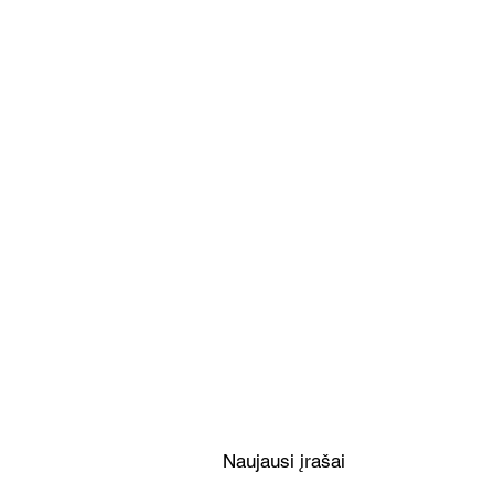
Limonado želė su vaisiais ir
uogomis (Receptas)
Naujausi įrašai