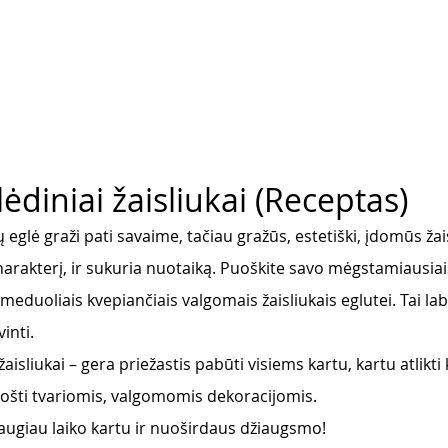
ėdiniai žaisliukai (Receptas)
eglė graži pati savaime, tačiau gražūs, estetiški, įdomūs žaisl
charakterį, ir sukuria nuotaiką. Puoškite savo mėgstamiausiai
 meduoliais kvepiančiais valgomais žaisliukais eglutei. Tai laba
inti. 
isliukai – gera priežastis pabūti visiems kartu, kartu atlikti
uošti tvariomis, valgomomis dekoracijomis. 
augiau laiko kartu ir nuoširdaus džiaugsmo! 