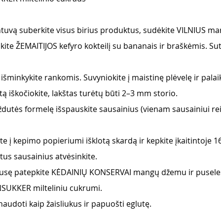
intuvą suberkite visus birius produktus, sudėkite VILNIUS ma
kite ŽEMAITIJOS kefyro kokteilį su bananais ir braškėmis. Sutr
k išminkykite rankomis. Suvyniokite į maistinę plėvelę ir palai
ntą iškočiokite, lakštas turėtų būti 2–3 mm storio. 
utės formelę išspauskite sausainius (vienam sausainiui rei
e į kepimo popieriumi išklotą skardą ir kepkite įkaitintoje 16
tus sausainius atvėsinkite.
pusę patepkite KĖDAINIŲ KONSERVAI mangų džemu ir puseles
NSUKKER milteliniu cukrumi.
naudoti kaip žaisliukus ir papuošti eglutę.