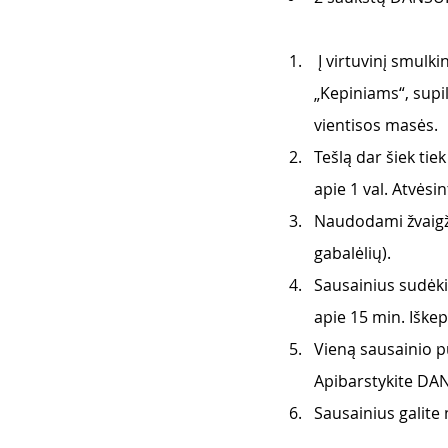
 Į virtuvinį smulk
„Kepiniams“, supil
vientisos masės.
Tešlą dar šiek tie
apie 1 val. Atvėsi
Naudodami žvaigžd
gabalėlių). 
Sausainius sudėkit
apie 15 min. Iškep
Vieną sausainio 
Apibarstykite DA
Sausainius galite 