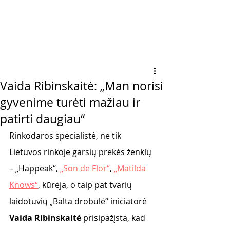
Vaida Ribinskaitė: „Man norisi
gyvenime turėti mažiau ir
patirti daugiau“
Rinkodaros specialistė, ne tik 
Lietuvos rinkoje garsių prekės ženklų 
– „Happeak“,
 „Son de Flor“
, 
„Matilda 
Knows“
, kūrėja, o taip pat tvarių 
laidotuvių „Balta drobulė“ iniciatorė 
Vaida Ribinskaitė
 prisipažįsta, kad 