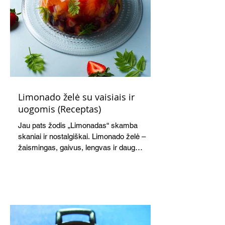
Limonado želė su vaisiais ir
uogomis (Receptas)
Jau pats žodis „Limonadas“ skamba
skaniai ir nostalgiškai. Limonado želė –
žaismingas, gaivus, lengvas ir daug
žadantis desertas, kuris tęsi visus savo
pažadus. Gaivus greipfrutų limonadas
subtiliai papildo saldžius vaisius, o ledų
kaušelis suteikia desertui ypatingo
švelnumo.