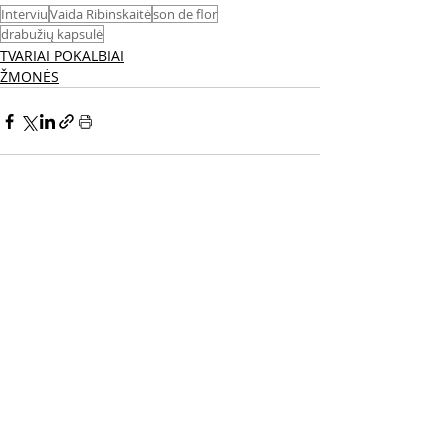
Interviu
Vaida Ribinskaitė
son de flor
drabužių kapsulė
TVARIAI POKALBIAI
ŽMONĖS