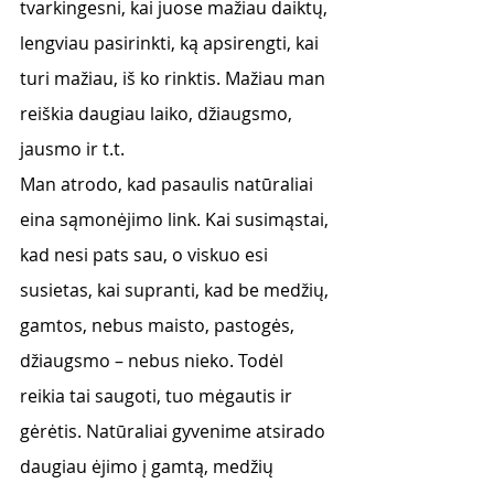
tvarkingesni, kai juose mažiau daiktų, 
lengviau pasirinkti, ką apsirengti, kai 
turi mažiau, iš ko rinktis. Mažiau man 
reiškia daugiau laiko, džiaugsmo, 
jausmo ir t.t. 
Man atrodo, kad pasaulis natūraliai 
eina sąmonėjimo link. Kai susimąstai, 
kad nesi pats sau, o viskuo esi 
susietas, kai supranti, kad be medžių, 
gamtos, nebus maisto, pastogės, 
džiaugsmo – nebus nieko. Todėl 
reikia tai saugoti, tuo mėgautis ir 
gėrėtis. Natūraliai gyvenime atsirado 
daugiau ėjimo į gamtą, medžių 