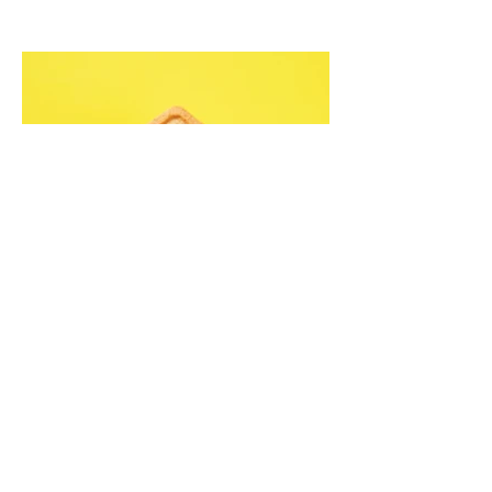
Kriaušių ir skrudintų apelsinų
uogienė (Receptas)
Skani uogienė atsargų spintelėje visada
yra apdairus sprendimas: pagardinsite ir