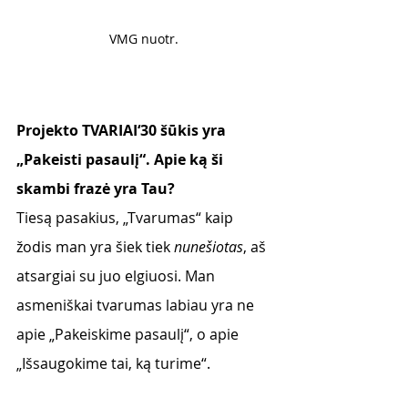
VMG nuotr. 
Projekto TVARIAI‘30 šūkis yra 
„Pakeisti pasaulį“. Apie ką ši 
skambi frazė yra Tau?
Tiesą pasakius, „Tvarumas“ kaip 
žodis man yra šiek tiek 
nunešiotas
, aš 
atsargiai su juo elgiuosi. Man 
asmeniškai tvarumas labiau yra ne 
apie „Pakeiskime pasaulį“, o apie 
„Išsaugokime tai, ką turime“. 