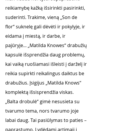
reikiamybę kažką išsirinkti pasirinkti, 
suderinti. Trakime, vieną „Son de 
flor“ suknelę gali dėvėti ir pokylyje, ir 
eidama į miestą, ir darbe, ir 
pajūryje... „Matilda Knowes“ drabužių 
kapsulė išsprendžia daug problemų, 
kai vaiką ruošiamasi išleisti į darželį ir 
reikia supirkti reikalingus daiktus be 
drabužius. Įsigijus „Matilda Knows“ 
komplektą išsisprendžia viskas. 
„Balta drobulė“ gimė nesusieta su 
tvarumo tema, nors tvarumo joje 
labai daug. Tai pasiūlymas to paties – 
paprastumo. Lydėdami artimąjį į 