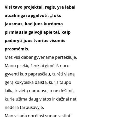
Visi tavo projektai, regis, yra labai 
atsakingai apgalvoti. „Toks 
jausmas, kad juos kurdama 
pirmiausia galvoji apie tai, kaip 
padaryti juos tvarius visomis 
prasmėmis.
Mes visi dabar gyvename pertekliuje. 
Mano prekių ženklai gimė iš noro 
gyventi kuo paprasčiau, turėti vieną 
gerą kokybišką daiktą, kuris taupo 
laiką ir vietą namuose, o ne dešimt, 
kurie užima daug vietos ir dažnai net 
nedera tarpusavyje. 
Man visada norėjosi supaprastinti 