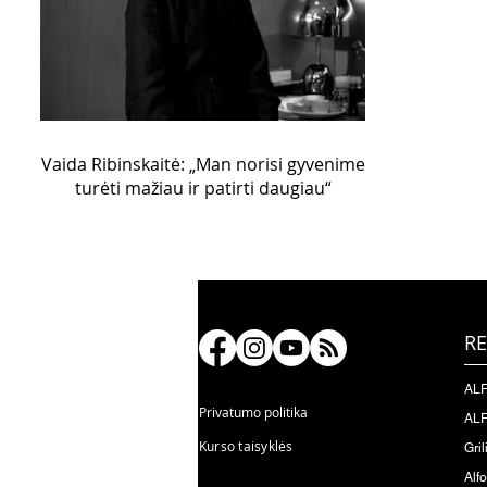
Vaida Ribinskaitė: „Man norisi gyvenime
turėti mažiau ir patirti daugiau“
RE
ALF
Privatumo politika
ALF
Kurso taisyklės
Gril
Alf