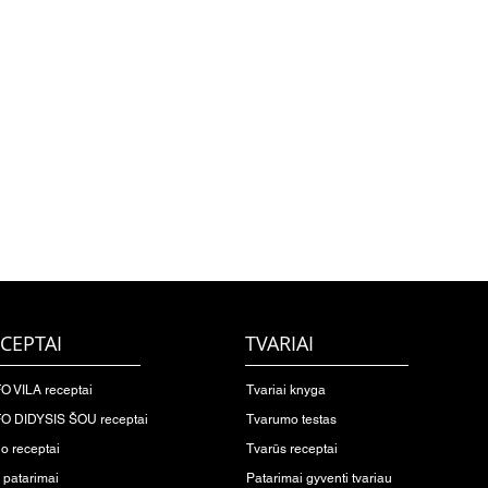
CEPTAI
TVARIAI
O VILA receptai
Tvariai knyga
O DIDYSIS ŠOU receptai
Tvarumo testas
io receptai
Tvarūs receptai
o patarimai
Patarimai gyventi tvariau