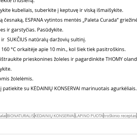
ėkite triušieną.
ite kubeliais, suberkite į keptuvę ir viską išmaišykite.
ą česnaką, ESPANA vytintos mentės „Paleta Curada“ griežinėl
es ir garstyčias. Pasūdykite.
ą ir  SUKČIUS natūralų daržovių sultinį. 
 160 °C orkaitėje apie 10 min., kol šiek tiek pasitroškins.
, ištraukite prieskonines žoleles ir pagardinkite THOMY oland
ykite.
omis žolelėmis.
nį patiekite su KĖDAINIŲ KONSERVAI marinuotais agurkėliais.
alai
BIONATURALIS
KĖDAINIŲ KONSERVAI
LAPINO PUOTA
troškinio receptas