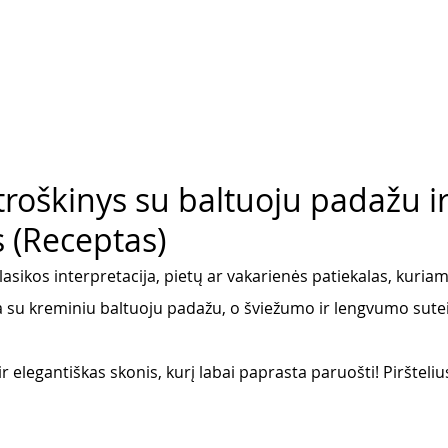
troškinys su baltuoju padažu i
 (Receptas)
klasikos interpretacija, pietų ar vakarienės patiekalas, kuriam
a su kreminiu baltuoju padažu, o šviežumo ir lengvumo suteik
 ir elegantiškas skonis, kurį labai paprasta paruošti! Pirštelius