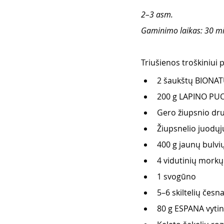
2–3 asm.  
Gaminimo laikas: 30 mi
Triušienos troškiniui 
2 šaukštų BIONATU
200 g LAPINO PUOT
Gero žiupsnio dr
Žiupsnelio juodųjų
400 g jaunų bulvi
4 vidutinių morkų
1 svogūno
5–6 skiltelių česn
80 g ESPANA vytin