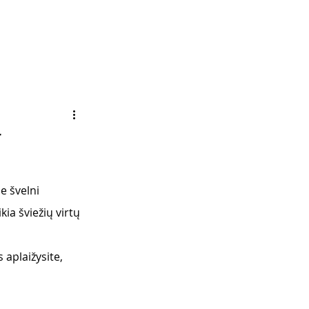
r
e švelni 
ia šviežių virtų 
 aplaižysite,  