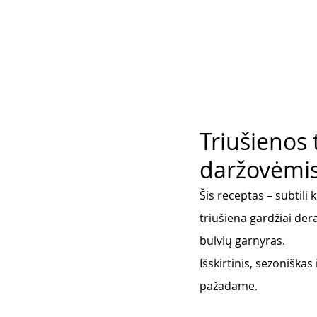
Triušienos 
daržovėmis
Šis receptas – subtili 
triušiena gardžiai der
bulvių garnyras. 
Išskirtinis, sezoniškas
pažadame.