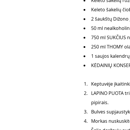
Keleto šakelių ro
Keleto šakelių čio
2 šaukštų Dižono 
50 ml nealkoholin
750 ml SUKČIUS na
250 ml THOMY ola
1 saujos kalendrų 
KĖDAINIŲ KONSERVA
Keptuvėje įkaitin
LAPINO PUOTA triu
pipirais.
Bulves supjaustyki
Morkas nuskuskite