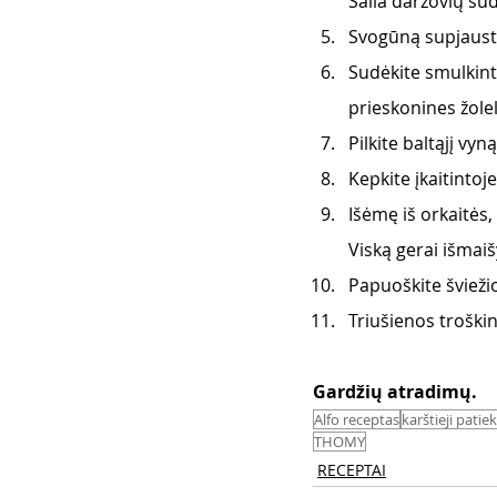
Šalia daržovių sud
Svogūną supjaustyk
Sudėkite smulkint
prieskonines žolel
Pilkite baltąjį vyn
Kepkite įkaitintoje
Išėmę iš orkaitės
Viską gerai išmaiš
Papuoškite švieži
Triušienos troški
Gardžių atradimų. 
Alfo receptas
karštieji patiek
THOMY
RECEPTAI