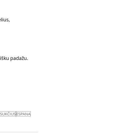
ius, 
išku padažu. 
SUKČIUS
ESPANA