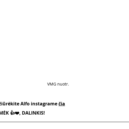
VMG nuotr. 
žiūrėkite Alfo instagrame 
čia
ĖK 👍❤️, DALINKIS!