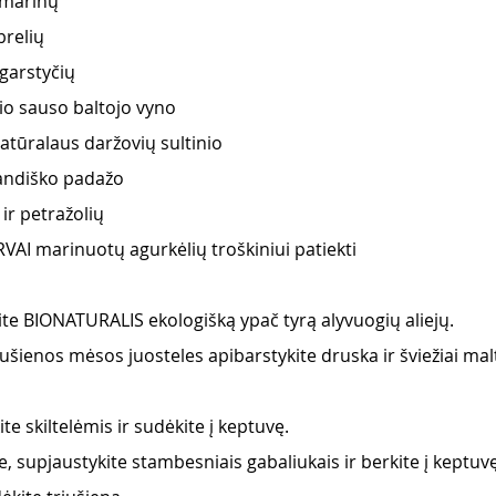
zmarinų 
brelių 
garstyčių 
io sauso baltojo vyno
tūralaus daržovių sultinio
ndiško padažo 
ir petražolių 
I marinuotų agurkėlių troškiniui patiekti
kite BIONATURALIS ekologišką ypač tyrą alyvuogių aliejų.
šienos mėsos juosteles apibarstykite druska ir šviežiai malt
te skiltelėmis ir sudėkite į keptuvę.
, supjaustykite stambesniais gabaliukais ir berkite į keptuv