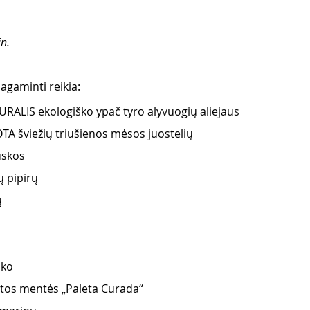
n.
pagaminti reikia:
RALIS ekologiško ypač tyro alyvuogių aliejaus
A šviežių triušienos mėsos juostelių 
uskos 
 pipirų 
ų
ako 
tos mentės „Paleta Curada“ 