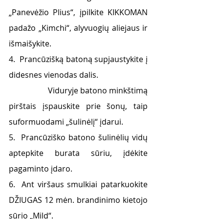
„Panevėžio Plius“, įpilkite KIKKOMAN 
padažo „Kimchi“, alyvuogių aliejaus ir 
išmaišykite.
4.  Prancūzišką batoną supjaustykite į 
didesnes vienodas dalis.                         
                    Viduryje batono minkštimą 
pirštais įspauskite prie šonų, taip 
suformuodami „šulinėlį“ įdarui.
5.  Prancūziško batono šulinėlių vidų 
aptepkite burata sūriu, įdėkite 
pagaminto įdaro.
6.  Ant viršaus smulkiai patarkuokite 
DŽIUGAS 12 mėn. brandinimo kietojo 
sūrio „Mild“.