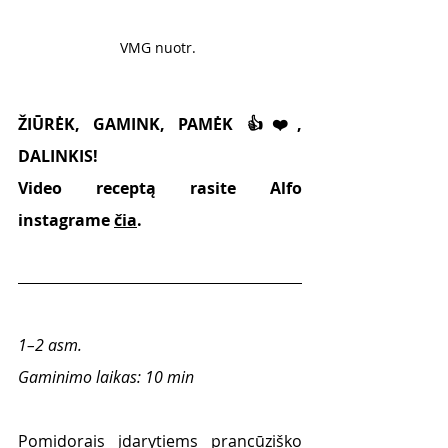
VMG nuotr. 
ŽIŪRĖK, GAMINK, PAMĖK 👍❤️, 
DALINKIS!
Video receptą rasite Alfo 
instagrame 
čia
. 
1–2 asm.
Gaminimo laikas: 10 min
Pomidorais įdarytiems prancūziško 