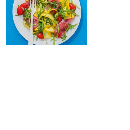
kokteilis.
Cukinijų ir vyšninių pomidorų
salotos (Receptas)
Labai vasariškos, gaivios, subalansuotos.
Rinkitės jaunas, nedideles cukinijas. Jei
norėtųsi sotesnio patiekalo, įdėkite buratos
ar mocarelos, pabarstykite skrudintomis
kedrinėmis pinijomis, patiekite su pilno
grūdo duona arba virtu perliniu kuskusu.