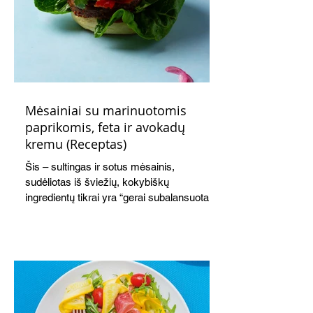
Mėsainiai su marinuotomis
paprikomis, feta ir avokadų
kremu (Receptas)
Šis – sultingas ir sotus mėsainis,
sudėliotas iš šviežių, kokybiškų
ingredientų tikrai yra “gerai subalansuotas
maistas”. Sotus, gardintas marinuotomis
paprikomis, trupinta feta ir švelniu avokadų
kremu labai tik pietums ar nevėlyvai
vakarienei, o ypač – visiems vasaros
susibėgimams ant pievelės prie namų.
Nepamirškite ir gėrimų. Prie šio mėsainio
skaniai dera gaivus aviečių ir apelsinų