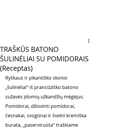
TRAŠKŪS BATONO
ŠULINĖLIAI SU POMIDORAIS
(Receptas)
Ryškaus ir pikantiško skonio 
„šulinėliai“ iš prancūziško batono 
sužavės įdomių užkandžių mėgėjus. 
Pomidorai, džiovinti pomidorai, 
česnakai, svogūnai ir švelni kremiška 
burata, „paserviruota“ traškiame 