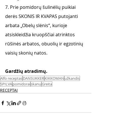
7. Prie pomidorų šulinėlių puikiai 
derės SKONIS IR KVAPAS putojanti 
arbata „Obelų slėnis“, kurioje 
atsiskleidžia kruopščiai atrinktos 
rūšinės arbatos, obuolių ir egzotinių 
vaisių skonių natos.
Gardžių atradimų. 
Alfo receptas
DANSUKKER
KIKKOMAN
užkandis
SPILVA
pomidorai
skanu
Greita
RECEPTAI