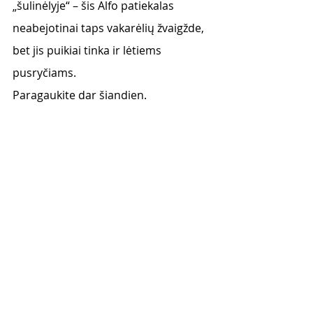
„šulinėlyje“ – šis Alfo patiekalas 
neabejotinai taps vakarėlių žvaigžde, 
bet jis puikiai tinka ir lėtiems 
pusryčiams. 
Paragaukite dar šiandien. 