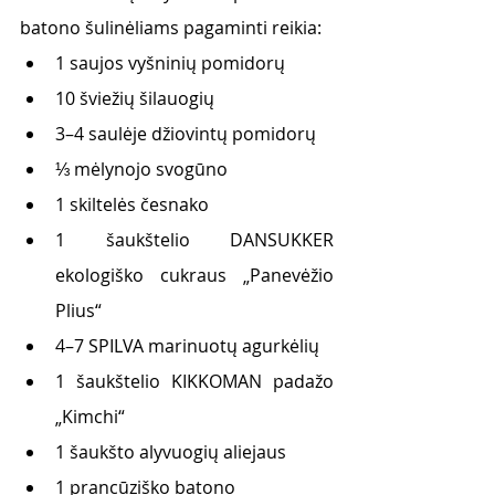
batono šulinėliams pagaminti reikia:
1 saujos vyšninių pomidorų
10 šviežių šilauogių
3–4 saulėje džiovintų pomidorų
⅓
 mėlynojo svogūno
1 skiltelės česnako
1 šaukštelio DANSUKKER 
ekologiško cukraus „Panevėžio 
Plius“
4–7 SPILVA marinuotų agurkėlių
1 šaukštelio KIKKOMAN padažo 
„Kimchi“
1 šaukšto alyvuogių aliejaus
1 prancūziško batono