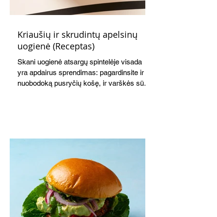
Kriaušių ir skrudintų apelsinų
uogienė (Receptas)
Skani uogienė atsargų spintelėje visada
yra apdairus sprendimas: pagardinsite ir
nuobodoką pusryčių košę, ir varškės sūrį,
o patiekę su mėgstamais sausainiais
pavaišinsite netikėtus svečius. Praktiškas
patarimas: laikykite uogienę nedideliuose
indeliuose.