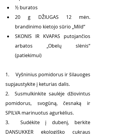
½ buratos
20 g DŽIUGAS 12 mėn. 
brandinimo kietojo sūrio „Mild“
SKONIS IR KVAPAS putojančios 
arbatos „Obelų slėnis“ 
(patiekimui)
1.     Vyšninius pomidorus ir šilauoges 
supjaustykite į keturias dalis.
2.  Susmulkinkite saulėje džiovintus 
pomidorus, svogūną, česnaką ir 
SPILVA marinuotus agurkėlius.
3.  Sudėkite į dubenį, berkite 
DANSUKKER ekologiško cukraus 