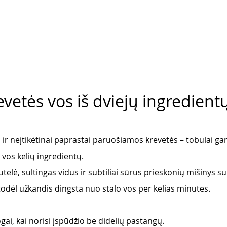
evetės vos iš dviejų ingredient
ir neįtikėtinai paprastai paruošiamos krevetės – tobulai ga
 vos kelių ingredientų. 
telė, sultingas vidus ir subtiliai sūrus prieskonių mišinys su
, todėl užkandis dingsta nuo stalo vos per kelias minutes. 
gai, kai norisi įspūdžio be didelių pastangų. 