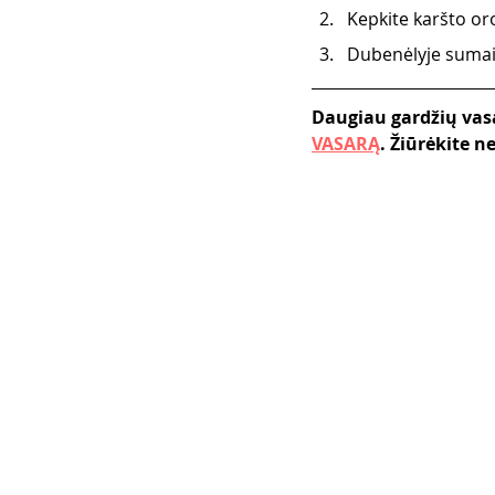
Kepkite karšto oro
Dubenėlyje sumaiš
Daugiau gardžių vasa
VASARĄ
. Žiūrėkite 