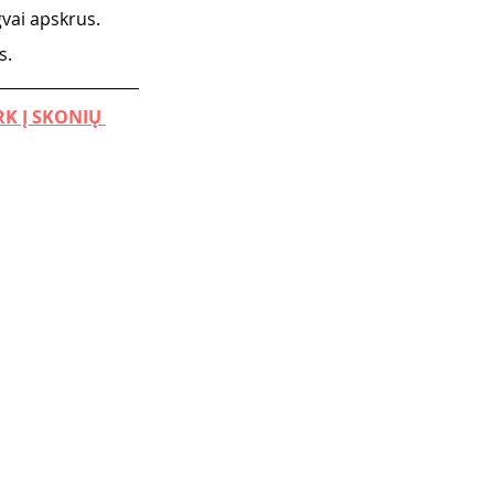
gvai apskrus. 
s.
K Į SKONIŲ 