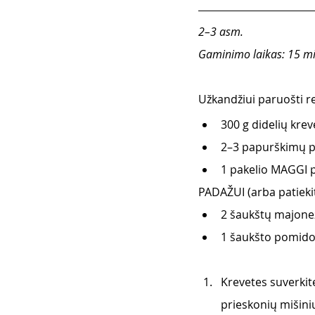
2–3 asm. 
Gaminimo laikas: 15 mi
Užkandžiui paruošti re
300 g didelių kreve
2–3 papurškimų p
1 pakelio MAGGI 
PADAŽUI (arba patieki
2 šaukštų majone
1 šaukšto pomid
Krevetes suverkit
prieskonių mišini