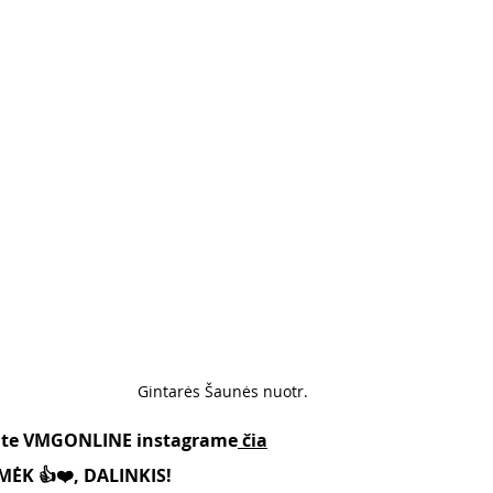
Gintarės Šaunės nuotr. 
kite VMGONLINE instagrame
 čia
ĖK 👍❤️, DALINKIS!