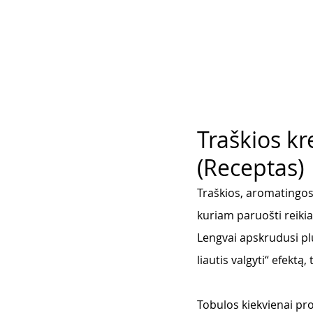
Traškios kr
(Receptas)
Traškios, aromatingos 
kuriam paruošti reikia
Lengvai apskrudusi plu
liautis valgyti“ efektą
Tobulos kiekvienai pro