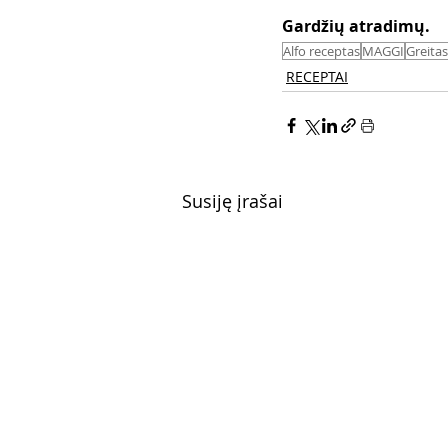
Gardžių atradimų. 
Alfo receptas
MAGGI
Greita
RECEPTAI
Susiję įrašai