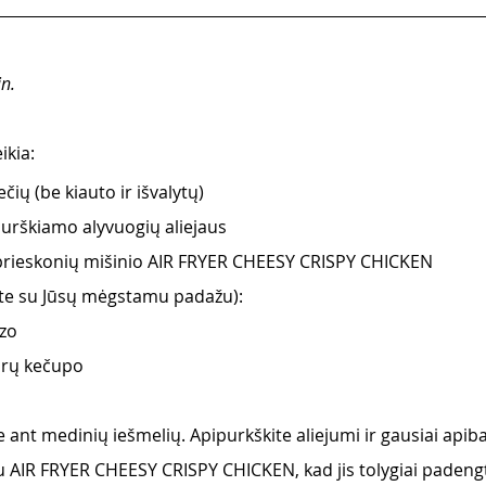
n.
ikia:
čių (be kiauto ir išvalytų)
urškiamo alyvuogių aliejaus 
prieskonių mišinio AIR FRYER CHEESY CRISPY CHICKEN
te su Jūsų mėgstamu padažu): 
zo 
orų kečupo
e ant medinių iešmelių. Apipurkškite aliejumi ir gausiai apib
u AIR FRYER CHEESY CRISPY CHICKEN, kad jis tolygiai padengt