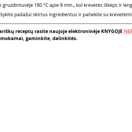
 gruzdintuvėje 180 °C apie 8 min., kol krevetės iškeps ir len
ykite padažui skirtus ingredientus ir patiekite su krevetėmi
riškų receptų rasite naujoje elektroninėje KNYGOJE 
NER
nemokamai, gaminkite, dalinkitės. 