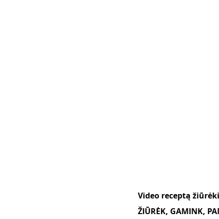
Video receptą žiūrė
ŽIŪRĖK, GAMINK, PAM