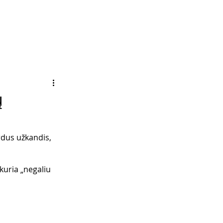
ų
rdus užkandis, 
kuria „negaliu 