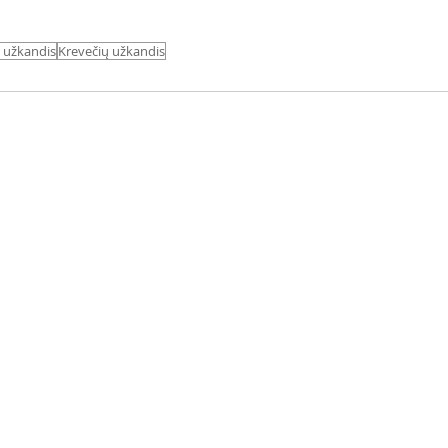
s užkandis
Krevečių užkandis