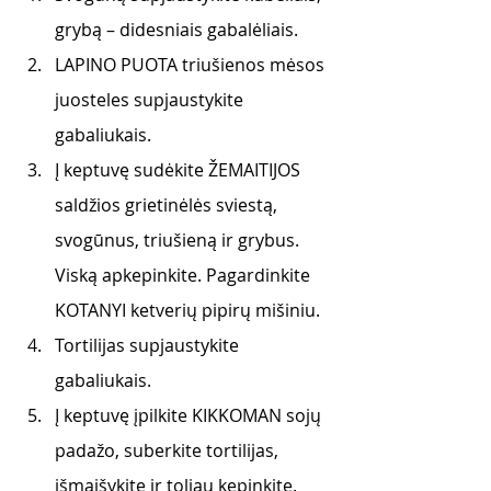
grybą – didesniais gabalėliais. 
LAPINO PUOTA triušienos mėsos 
juosteles supjaustykite 
gabaliukais. 
Į keptuvę sudėkite ŽEMAITIJOS 
saldžios grietinėlės sviestą, 
svogūnus, triušieną ir grybus. 
Viską apkepinkite. Pagardinkite 
KOTANYI ketverių pipirų mišiniu. 
Tortilijas supjaustykite 
gabaliukais.
Į keptuvę įpilkite KIKKOMAN sojų 
padažo, suberkite tortilijas, 
išmaišykite ir toliau kepinkite.