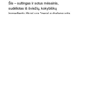
Šis – sultingas ir sotus mėsainis,
sudėliotas iš šviežių, kokybiškų
ingredientų tikrai yra “gerai subalansuotas
maistas”. Sotus, gardintas marinuotomis
paprikomis, trupinta feta ir švelniu avokadų
kremu labai tik pietums ar nevėlyvai
vakarienei, o ypač – visiems vasaros
susibėgimams ant pievelės prie namų.
Nepamirškite ir gėrimų. Prie šio mėsainio
skaniai dera gaivus aviečių ir apelsinų
kokteilis.