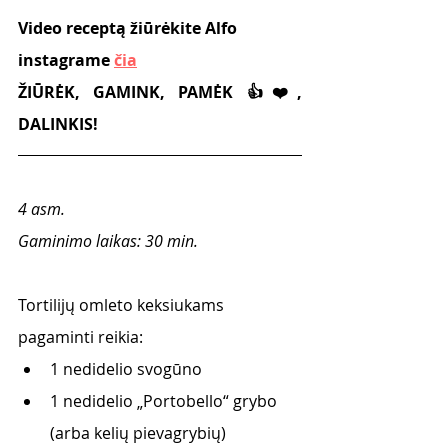
Video receptą žiūrėkite Alfo 
instagrame 
čia
ŽIŪRĖK, GAMINK, PAMĖK 👍❤️, 
DALINKIS!
4 asm.
Gaminimo laikas: 30 min.
Tortilijų omleto keksiukams 
pagaminti reikia:
1 nedidelio svogūno
1 nedidelio „Portobello“ grybo 
(arba kelių pievagrybių)