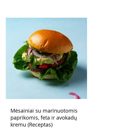
patarimas: laikykite uogienę nedideliuose
indeliuose.
Mėsainiai su marinuotomis
paprikomis, feta ir avokadų
kremu (Receptas)