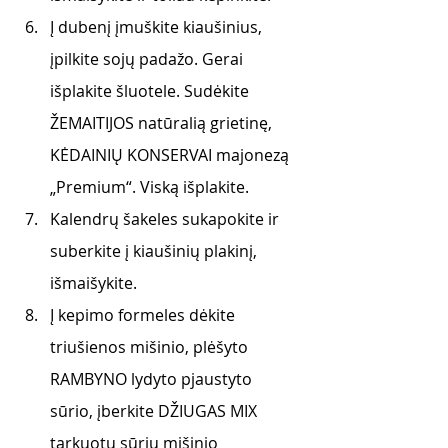
Į dubenį įmuškite kiaušinius, 
įpilkite sojų padažo. Gerai 
išplakite šluotele. Sudėkite 
ŽEMAITIJOS natūralią grietinę, 
KĖDAINIŲ KONSERVAI majonezą 
„Premium“. Viską išplakite.
Kalendrų šakeles sukapokite ir 
suberkite į kiaušinių plakinį, 
išmaišykite. 
Į kepimo formeles dėkite 
triušienos mišinio, plėšyto 
RAMBYNO lydyto pjaustyto 
sūrio, įberkite DŽIUGAS MIX 
tarkuotų sūrių mišinio 