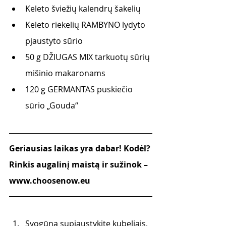
Keleto šviežių kalendrų šakelių  
Keleto riekelių RAMBYNO lydyto 
pjaustyto sūrio
50 g DŽIUGAS MIX tarkuotų sūrių 
mišinio makaronams
120 g GERMANTAS puskiečio 
sūrio „Gouda“
Geriausias laikas yra dabar! Kodėl? 
Rinkis augalinį maistą ir sužinok – 
www.choosenow.eu
Svogūną supjaustykite kubeliais, 