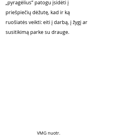
„pyragėlius“ patogu įsidėti į 
priešpiečių dėžutę, kad ir ką 
ruošiatės veikti: eiti į darbą, į žygį ar 
susitikimą parke su drauge.
VMG nuotr. 