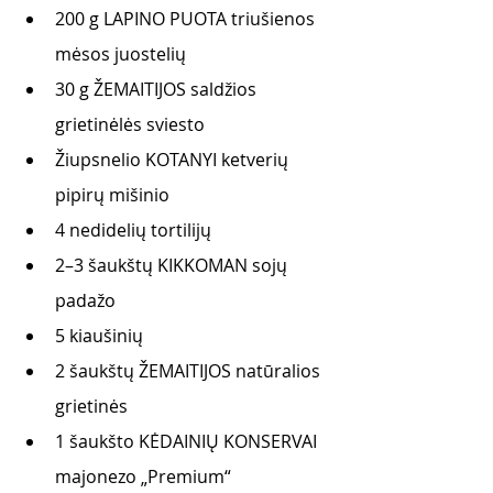
200 g LAPINO PUOTA triušienos 
mėsos juostelių 
30 g ŽEMAITIJOS saldžios 
grietinėlės sviesto
Žiupsnelio KOTANYI ketverių 
pipirų mišinio
4 nedidelių tortilijų
2–3 šaukštų KIKKOMAN sojų 
padažo
5 kiaušinių 
2 šaukštų ŽEMAITIJOS natūralios 
grietinės
1 šaukšto KĖDAINIŲ KONSERVAI 
majonezo „Premium“