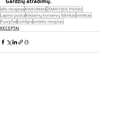
Gardžių atradimų. 
Alfo receptas
KIKKOMAN
ŽEMAITIJOS PIENAS
Lapino puota
Kėdainių konservų fabrikas
omletas
Pusryčiai
tortilijos
omleto receptas
RECEPTAI