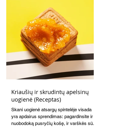
Kriaušių ir skrudintų apelsinų
uogienė (Receptas)
Skani uogienė atsargų spintelėje visada
yra apdairus sprendimas: pagardinsite ir
nuobodoką pusryčių košę, ir varškės sūrį,
o patiekę su mėgstamais sausainiais
pavaišinsite netikėtus svečius. Praktiškas