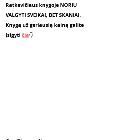
Ratkevičiaus knygoje NORIU 
VALGYTI SVEIKAI, BET SKANIAI.
Knygą už geriausią kainą galite 
įsigyti 
čia
👇