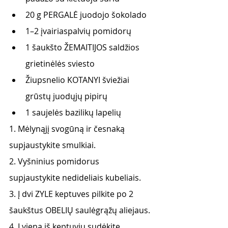
20 g PERGALĖ juodojo šokolado
1–2 įvairiaspalvių pomidorų
1 šaukšto ŽEMAITIJOS saldžios 
grietinėlės sviesto
Žiupsnelio KOTANYI šviežiai 
grūstų juodųjų pipirų
1 saujelės bazilikų lapelių
1. Mėlynąjį svogūną ir česnaką 
supjaustykite smulkiai.
2. Vyšninius pomidorus 
supjaustykite nedideliais kubeliais.
3. Į dvi ZYLE keptuves pilkite po 2 
šaukštus OBELIŲ saulėgrąžų aliejaus.
4. Į vieną iš keptuvių sudėkite 