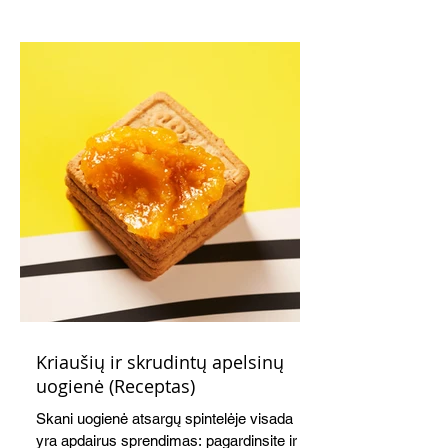
Kriaušių ir skrudintų apelsinų
uogienė (Receptas)
Skani uogienė atsargų spintelėje visada
yra apdairus sprendimas: pagardinsite ir