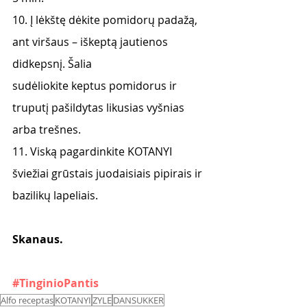
10. Į lėkštę dėkite pomidorų padažą, 
ant viršaus – iškeptą jautienos 
didkepsnį. Šalia
sudėliokite keptus pomidorus ir 
truputį pašildytas likusias vyšnias 
arba trešnes.
11. Viską pagardinkite KOTANYI 
šviežiai grūstais juodaisiais pipirais ir 
bazilikų lapeliais.
Skanaus. 
#TinginioPantis
Alfo receptas
KOTANYI
ZYLE
DANSUKKER