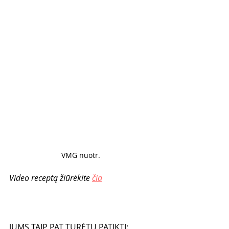
VMG nuotr. 
Video receptą žiūrėkite 
čia
JUMS TAIP PAT TURĖTŲ PATIKTI: