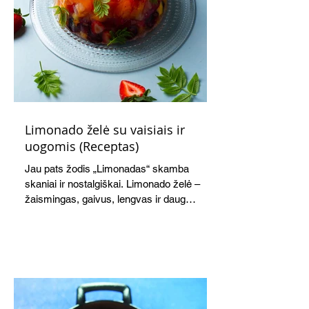
Limonado želė su vaisiais ir
uogomis (Receptas)
Jau pats žodis „Limonadas“ skamba
skaniai ir nostalgiškai. Limonado želė –
žaismingas, gaivus, lengvas ir daug
žadantis desertas, kuris tęsi visus savo
pažadus. Gaivus greipfrutų limonadas
subtiliai papildo saldžius vaisius, o ledų
kaušelis suteikia desertui ypatingo
švelnumo.