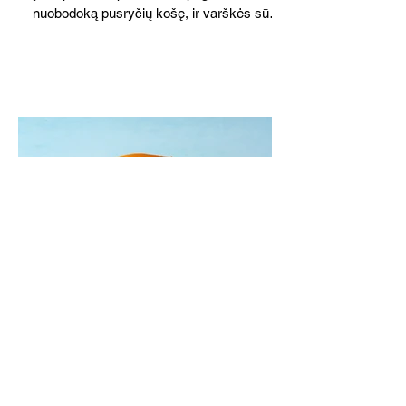
nuobodoką pusryčių košę, ir varškės sūrį,
o patiekę su mėgstamais sausainiais
pavaišinsite netikėtus svečius. Praktiškas
patarimas: laikykite uogienę nedideliuose
indeliuose.