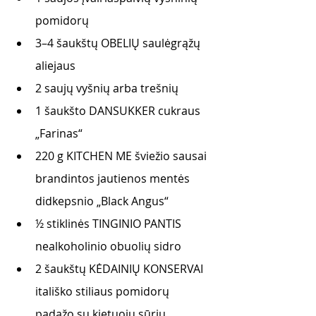
pomidorų
3–4 šaukštų OBELIŲ saulėgrąžų 
aliejaus
2 saujų vyšnių arba trešnių
1 šaukšto DANSUKKER cukraus 
„Farinas“
220 g KITCHEN ME šviežio sausai 
brandintos jautienos mentės 
didkepsnio „Black Angus“
½ stiklinės TINGINIO PANTIS 
nealkoholinio obuolių sidro
2 šaukštų KĖDAINIŲ KONSERVAI 
itališko stiliaus pomidorų 
padažo su kietuoju sūriu