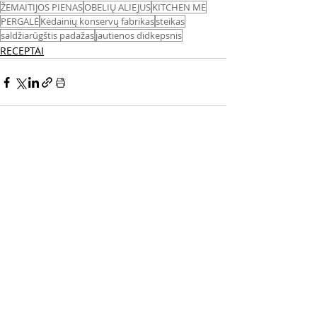
ŽEMAITIJOS PIENAS
OBELIŲ ALIEJUS
KITCHEN ME
PERGALĖ
Kėdainių konservų fabrikas
steikas
saldžiarūgštis padažas
jautienos didkepsnis
RECEPTAI