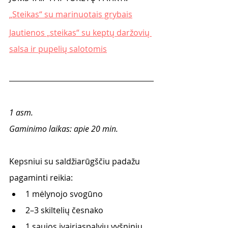
„Steikas“ su marinuotais grybais
Jautienos „steikas“ su keptų daržovių 
salsa ir pupelių salotomis
1 asm.
Gaminimo laikas: apie 20 min.
Kepsniui su saldžiarūgščiu padažu 
pagaminti reikia:
1 mėlynojo svogūno
2–3 skiltelių česnako
1 saujos įvairiaspalvių vyšninių 