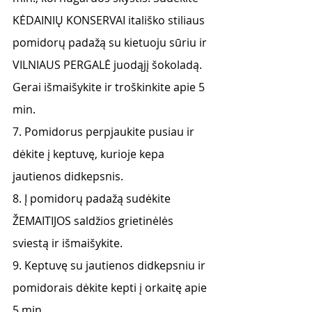
KĖDAINIŲ KONSERVAI itališko stiliaus 
pomidorų padažą su kietuoju sūriu ir 
VILNIAUS PERGALĖ juodąjį šokoladą. 
Gerai išmaišykite ir troškinkite apie 5 
min.
7. Pomidorus perpjaukite pusiau ir 
dėkite į keptuvę, kurioje kepa 
jautienos didkepsnis.
8. Į pomidorų padažą sudėkite 
ŽEMAITIJOS saldžios grietinėlės 
sviestą ir išmaišykite.
9. Keptuvę su jautienos didkepsniu ir 
pomidorais dėkite kepti į orkaitę apie 
5 min.