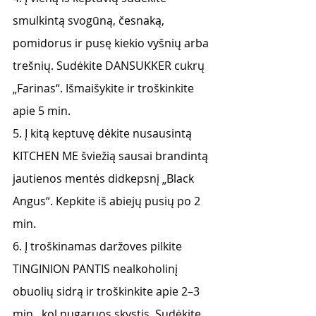
smulkintą svogūną, česnaką, 
pomidorus ir pusę kiekio vyšnių arba 
trešnių. Sudėkite DANSUKKER cukrų 
„Farinas“. Išmaišykite ir troškinkite 
apie 5 min.
5. Į kitą keptuvę dėkite nusausintą 
KITCHEN ME šviežią sausai brandintą 
jautienos mentės didkepsnį „Black 
Angus“. Kepkite iš abiejų pusių po 2 
min.
6. Į troškinamas daržoves pilkite 
TINGINION PANTIS nealkoholinį 
obuolių sidrą ir troškinkite apie 2–3 
min., kol nugaruos skystis. Sudėkite 