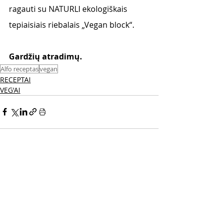
ragauti su NATURLI ekologiškais 
tepiaisiais riebalais „Vegan block“.
Gardžių atradimų.
Alfo receptas
vegan
RECEPTAI
VEG'AI