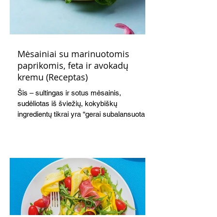
Mėsainiai su marinuotomis
paprikomis, feta ir avokadų
kremu (Receptas)
Šis – sultingas ir sotus mėsainis,
sudėliotas iš šviežių, kokybiškų
ingredientų tikrai yra “gerai subalansuotas
maistas”. Sotus, gardintas marinuotomis
paprikomis, trupinta feta ir švelniu avokadų
kremu labai tik pietums ar nevėlyvai
vakarienei, o ypač – visiems vasaros
susibėgimams ant pievelės prie namų.
Nepamirškite ir gėrimų. Prie šio mėsainio
skaniai dera gaivus aviečių ir apelsinų
kokteilis.