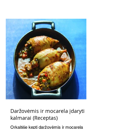
subtiliai papildo saldžius vaisius, o ledų
kaušelis suteikia desertui ypatingo
švelnumo.
Daržovėmis ir mocarela įdaryti
kalmarai (Receptas)
Orkaitėje kepti daržovėmis ir mocarela