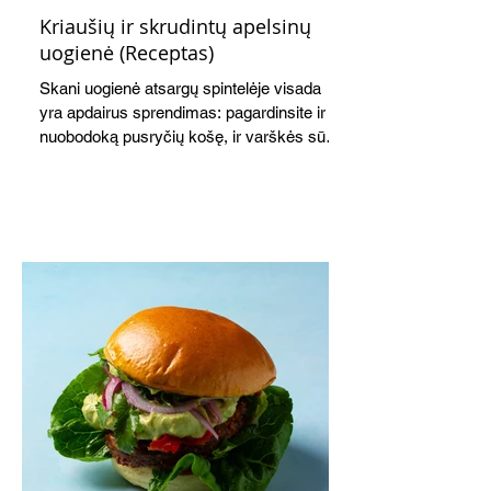
Kriaušių ir skrudintų apelsinų
uogienė (Receptas)
Skani uogienė atsargų spintelėje visada
yra apdairus sprendimas: pagardinsite ir
nuobodoką pusryčių košę, ir varškės sūrį,
o patiekę su mėgstamais sausainiais
pavaišinsite netikėtus svečius. Praktiškas
patarimas: laikykite uogienę nedideliuose
indeliuose.