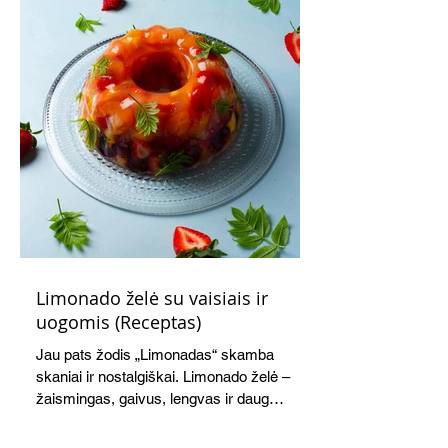
Limonado želė su vaisiais ir
uogomis (Receptas)
Jau pats žodis „Limonadas“ skamba
skaniai ir nostalgiškai. Limonado želė –
žaismingas, gaivus, lengvas ir daug
žadantis desertas, kuris tęsi visus savo
pažadus. Gaivus greipfrutų limonadas