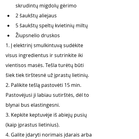
skrudintų migdolų gėrimo
2 šaukštų aliejaus
5 šaukštų speltų kvietinių miltų
Žiupsnelio druskos
1. Į elektrinį smulkintuvą sudėkite 
visus ingredientus ir sutrinkite iki 
vientisos masės. Tešla turėtų būti 
šiek tiek tirštesnė už įprastų lietinių.
2. Palikite tešlą pastovėti 15 min. 
Pastovėjusi ji labiau sutirštės, dėl to 
blynai bus elastingesni.
3. Kepkite keptuvėje iš abiejų pusių 
(kaip įprastus lietinius).
4. Galite įdaryti norimais įdarais arba 