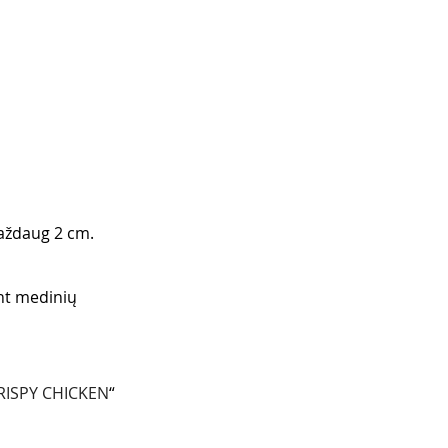
maždaug 2 cm. 
nt medinių 
RISPY CHICKEN
“ 