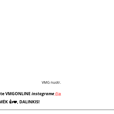
VMG nuotr. 
kite VMGONLINE
 instagrame
čia
ĖK 👍❤️, DALINKIS!