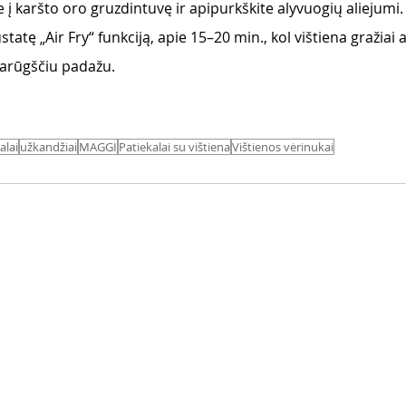
 į karšto oro gruzdintuvę ir apipurkškite alyvuogių aliejumi.
statę „Air Fry“ funkciją, apie 15–20 min., kol vištiena gražiai 
iarūgščiu padažu. 
alai
užkandžiai
MAGGI
Patiekalai su vištiena
Vištienos vėrinukai