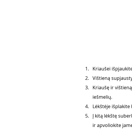
Kriaušei išpjaukit
Vištieną supjaust
Kriaušę ir vištien
iešmelių.
Lėkštėje išplakite
Į kitą lėkštę sube
ir apvoliokite jam