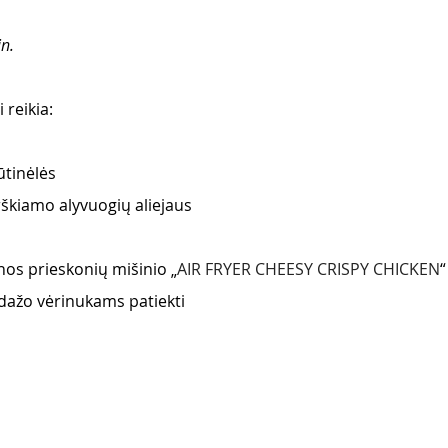
n. 
reikia:
ūtinėlės
kiamo alyvuogių aliejaus 
nos prieskonių mišinio „
AIR FRYER CHEESY CRISPY CHICKEN
“
dažo vėrinukams patiekti