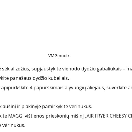
VMG nuotr. 
e sėklalizdžius, supjaustykite vienodo dydžio gabaliukais – 
ykite panašaus dydžio kubeliais.
ą apipurkškite 4 papurškimais alyvuogių aliejaus, suverkite a
 kiaušinį ir plakinyje pamirkykite vėrinukus.
rkite MAGGI vištienos prieskonių mišinį „
AIR FRYER CHEESY C
e vėrinukus.