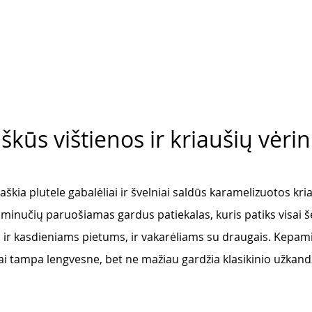
aškūs vištienos ir kriaušių vėri
raškia plutele gabalėliai ir švelniai saldūs karamelizuotos kri
 minučių paruošiamas gardus patiekalas, kuris patiks visai š
s ir kasdieniams pietums, ir vakarėliams su draugais. Kepami
i tampa lengvesne, bet ne mažiau gardžia klasikinio užkandž
 