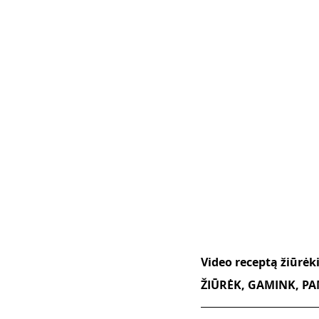
Video receptą žiūrė
ŽIŪRĖK, GAMINK, PAM