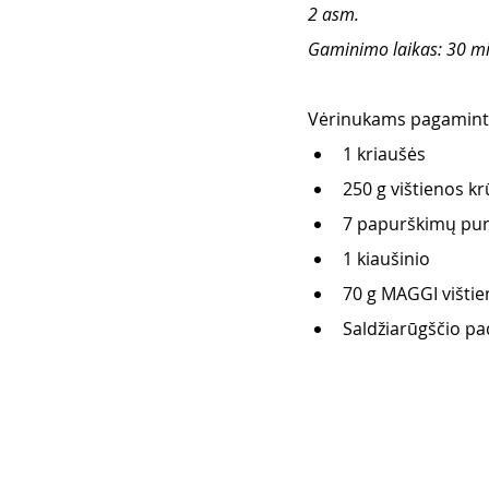
2 asm. 
Gaminimo laikas: 30 mi
Vėrinukams pagaminti 
1 kriaušės 
250 g vištienos kr
7 papurškimų purš
1 kiaušinio
70 g MAGGI vištie
Saldžiarūgščio pa