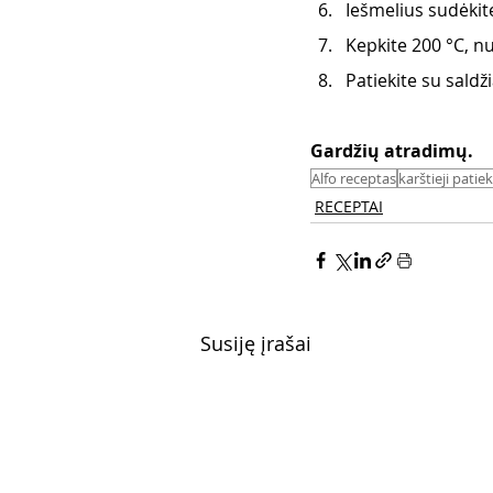
Iešmelius sudėkite
Kepkite 200 °C, nu
Patiekite su saldž
Gardžių atradimų. 
Alfo receptas
karštieji patiek
RECEPTAI
Susiję įrašai