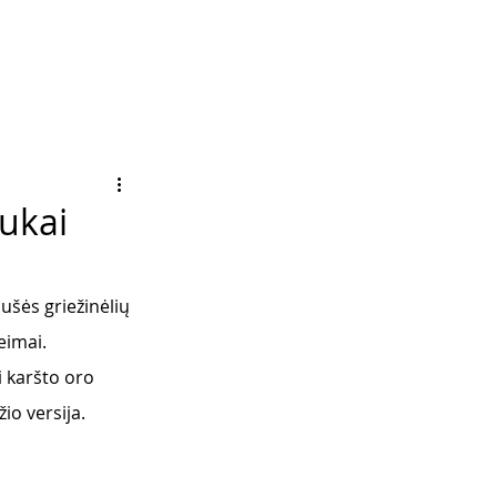
nukai
aušės griežinėlių 
eimai. 
 karšto oro 
io versija.