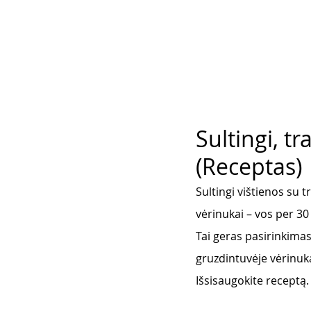
Sultingi, tr
(Receptas)
Sultingi vištienos su t
vėrinukai – vos per 30
Tai geras pasirinkima
gruzdintuvėje vėrinuka
Išsisaugokite receptą.