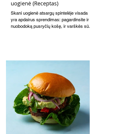
uogienė (Receptas)
Skani uogienė atsargų spintelėje visada
yra apdairus sprendimas: pagardinsite ir
nuobodoką pusryčių košę, ir varškės sūrį,
o patiekę su mėgstamais sausainiais
pavaišinsite netikėtus svečius. Praktiškas
patarimas: laikykite uogienę nedideliuose
indeliuose.