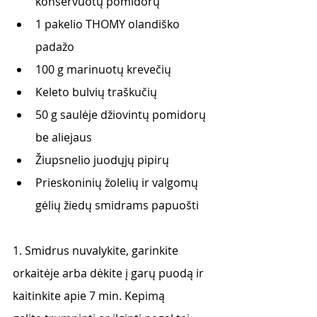
konservuotų pomidorų
1 pakelio THOMY olandiško 
padažo
100 g marinuotų krevečių
Keleto bulvių traškučių
50 g saulėje džiovintų pomidorų 
be aliejaus
Žiupsnelio juodųjų pipirų
Prieskoninių žolelių ir valgomų 
gėlių žiedų smidrams papuošti
1. Smidrus nuvalykite, garinkite 
orkaitėje arba dėkite į garų puodą ir 
kaitinkite apie 7 min. Kepimą