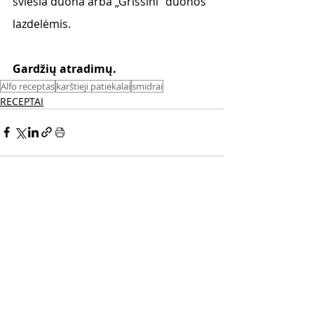
šviesia duona arba „Grissini“ duonos 
lazdelėmis.
Gardžių atradimų.
Alfo receptas
karštieji patiekalai
smidrai
RECEPTAI