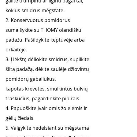
galite trumpinti ar ilginti pagal tai, 
kokius smidrus mėgstate.
2. Konservuotus pomidorus 
sumaišykite su THOMY olandišku 
padažu. Pašildykite keptuvėje arba
orkaitėje.
3. Į lėkštę dėliokite smidrus, supilkite 
šiltą padažą, dėkite saulėje džiovintų 
pomidorų gabaliukus,
kapotas krevetes, smulkintus bulvių 
traškučius, pagardinkite pipirais.
4. Papuoškite įvairiomis žolelėmis ir 
gėlių žiedais.
5. Valgykite nedelsiant su mėgstama 