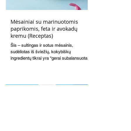
Mėsainiai su marinuotomis
paprikomis, feta ir avokadų
kremu (Receptas)
Šis – sultingas ir sotus mėsainis,
sudėliotas iš šviežių, kokybiškų
ingredientų tikrai yra “gerai subalansuotas
maistas”. Sotus, gardintas marinuotomis
paprikomis, trupinta feta ir švelniu avokadų
kremu labai tik pietums ar nevėlyvai
vakarienei, o ypač – visiems vasaros
susibėgimams ant pievelės prie namų.
Nepamirškite ir gėrimų. Prie šio mėsainio
skaniai dera gaivus aviečių ir apelsinų
kokteilis.