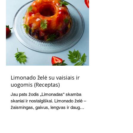
Limonado želė su vaisiais ir
uogomis (Receptas)
Jau pats žodis „Limonadas“ skamba
skaniai ir nostalgiškai. Limonado želė –
žaismingas, gaivus, lengvas ir daug
žadantis desertas, kuris tęsi visus savo
pažadus. Gaivus greipfrutų limonadas
subtiliai papildo saldžius vaisius, o ledų