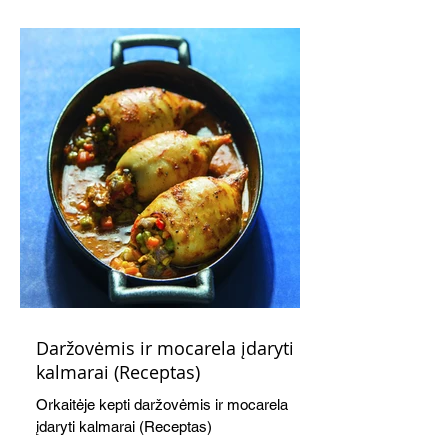
kaušelis suteikia desertui ypatingo
švelnumo.
Daržovėmis ir mocarela įdaryti
kalmarai (Receptas)
Orkaitėje kepti daržovėmis ir mocarela
įdaryti kalmarai (Receptas)