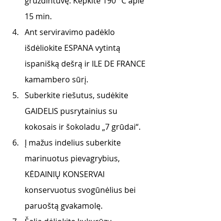
gruzdintuvę. Kepkite 190 °C apie 
15 min. 
Ant serviravimo padėklo 
išdėliokite ESPANA vytintą 
ispanišką dešrą ir ILE DE FRANCE 
kamambero sūrį.
Suberkite riešutus, sudėkite 
GAIDELIS pusrytainius su 
kokosais ir šokoladu „7 grūdai“.
Į mažus indelius suberkite 
marinuotus pievagrybius, 
KĖDAINIŲ KONSERVAI 
konservuotus svogūnėlius bei 
paruoštą gvakamolę.