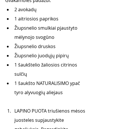
Gvakamolės padažui:
2 avokadų 
1 aitriosios paprikos
Žiupsnelio smulkiai pjaustyto 
mėlynojo svogūno
Žiupsnelio druskos
Žiupsnelio juodųjų pipirų
1 šaukštelio žaliosios citrinos 
sulčių
1 šaukšto NATURALISIMO ypač 
tyro alyvuogių aliejaus
LAPINO PUOTA triušienos mėsos 
juosteles supjaustykite 