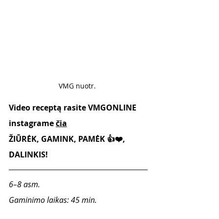
VMG nuotr. 
Video receptą rasite VMGONLINE 
instagrame 
čia
ŽIŪRĖK, GAMINK, PAMĖK 👍❤️, 
DALINKIS!
6–8 asm.
Gaminimo laikas: 45 min.