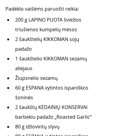
Padėklo vaišėms paruošti reikia:
200 g LAPINO PUOTA šviežios 
triušienos kumpelių mėsos
2 šaukštelių KIKKOMAN sojų 
padažo
1 šaukštelio KIKKOMAN sezamų 
aliejaus
Žiupsnelio sezamų
60 g ESPANA vytintos ispaniškos 
šoninės
2 šaukštų KĖDAINIŲ KONSERVAI 
barbekiu padažo „Roasted Garlic“
80 g džiovintų slyvų