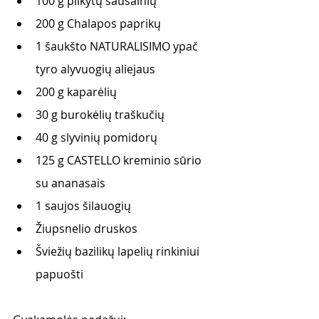
100 g plikytų sausainių
200 g Chalapos paprikų
1 šaukšto NATURALISIMO ypač 
tyro alyvuogių aliejaus
200 g kaparėlių
30 g burokėlių traškučių
40 g slyvinių pomidorų
125 g CASTELLO kreminio sūrio 
su ananasais
1 saujos šilauogių 
Žiupsnelio druskos
Šviežių bazilikų lapelių rinkiniui 
papuošti