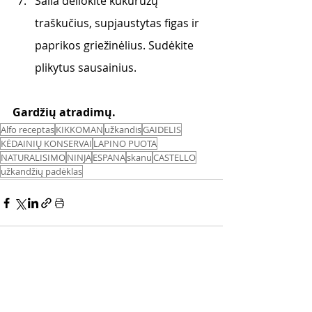
Šalia dėliokite kukurūzų 
traškučius, supjaustytas figas ir 
paprikos griežinėlius. Sudėkite 
plikytus sausainius.
Gardžių atradimų. 
Alfo receptas
KIKKOMAN
užkandis
GAIDELIS
KĖDAINIŲ KONSERVAI
LAPINO PUOTA
NATURALISIMO
NINJA
ESPANA
skanu
CASTELLO
užkandžių padėklas