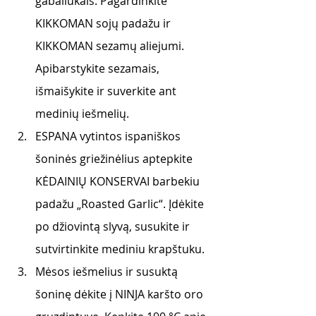
gabaliukais. Pagardinkite 
KIKKOMAN sojų padažu ir 
KIKKOMAN sezamų aliejumi. 
Apibarstykite sezamais, 
išmaišykite ir suverkite ant 
medinių iešmelių.
ESPANA vytintos ispaniškos 
šoninės griežinėlius aptepkite 
KĖDAINIŲ KONSERVAI barbekiu 
padažu „Roasted Garlic“. Įdėkite 
po džiovintą slyvą, susukite ir 
sutvirtinkite mediniu krapštuku.
Mėsos iešmelius ir susuktą 
šoninę dėkite į NINJA karšto oro 