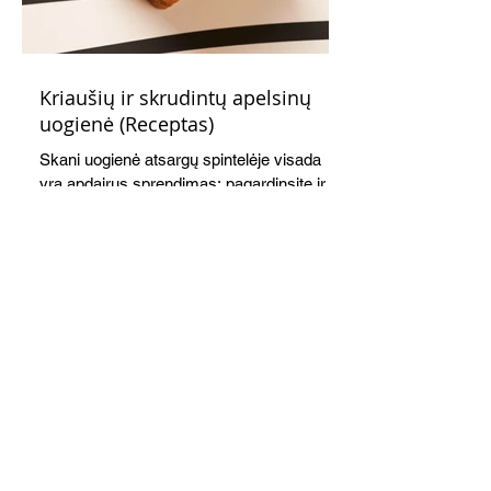
Kriaušių ir skrudintų apelsinų
uogienė (Receptas)
Skani uogienė atsargų spintelėje visada
yra apdairus sprendimas: pagardinsite ir
nuobodoką pusryčių košę, ir varškės sūrį,
o patiekę su mėgstamais sausainiais
pavaišinsite netikėtus svečius. Praktiškas
patarimas: laikykite uogienę nedideliuose
indeliuose.