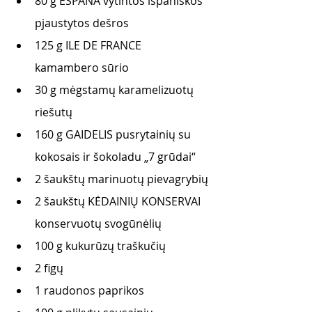
80 g ESPANA vytintos ispaniškos 
pjaustytos dešros
125 g ILE DE FRANCE 
kamambero sūrio
30 g mėgstamų karamelizuotų 
riešutų
160 g GAIDELIS pusrytainių su 
kokosais ir šokoladu „7 grūdai“
2 šaukštų marinuotų pievagrybių
2 šaukštų KĖDAINIŲ KONSERVAI 
konservuotų svogūnėlių 
100 g kukurūzų traškučių
2 figų
1 raudonos paprikos