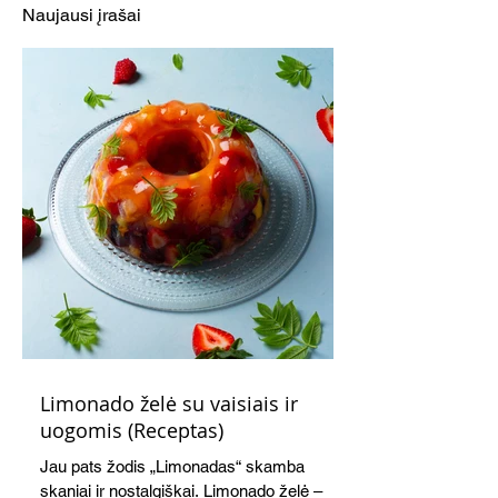
naminiai marin
Naujausi įrašai
svogūnai ir po
salotos su mėt
Limonado želė su vaisiais ir
uogomis (Receptas)
Jau pats žodis „Limonadas“ skamba
skaniai ir nostalgiškai. Limonado želė –