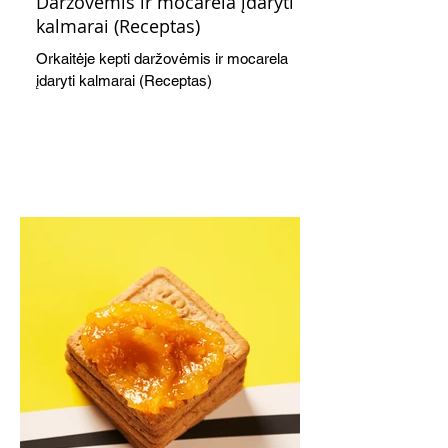
Daržovėmis ir mocarela įdaryti
kalmarai (Receptas)
Orkaitėje kepti daržovėmis ir mocarela
įdaryti kalmarai (Receptas)