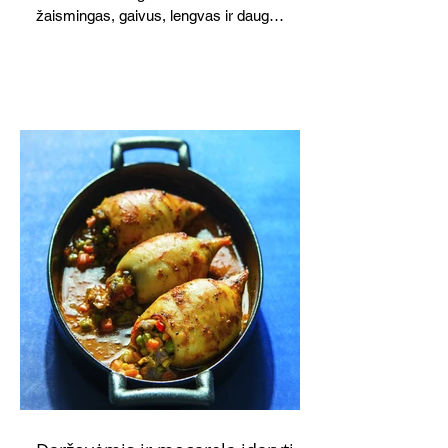
žaismingas, gaivus, lengvas ir daug
žadantis desertas, kuris tęsi visus savo
pažadus. Gaivus greipfrutų limonadas
subtiliai papildo saldžius vaisius, o ledų
kaušelis suteikia desertui ypatingo
švelnumo.