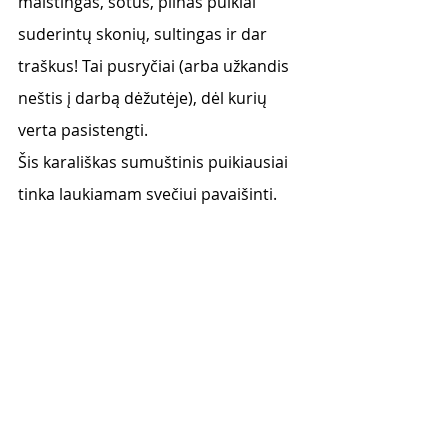
maistingas, sotus, pilnas puikiai 
suderintų skonių, sultingas ir dar 
traškus! Tai pusryčiai (arba užkandis 
neštis į darbą dėžutėje), dėl kurių 
verta pasistengti.  
Šis karališkas sumuštinis puikiausiai 
tinka laukiamam svečiui pavaišinti. 