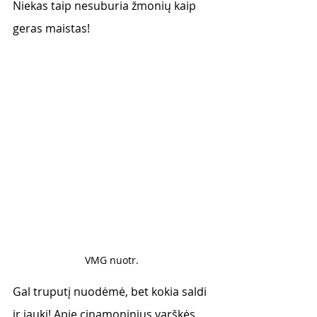
Niekas taip nesuburia žmonių kaip 
geras maistas! 
VMG nuotr. 
Gal truputį nuodėmė, bet kokia saldi 
ir jauki! Apie cinamoninius varškės 