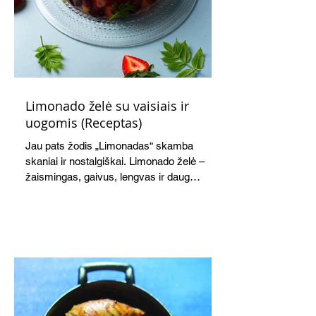
Limonado želė su vaisiais ir
uogomis (Receptas)
Jau pats žodis „Limonadas“ skamba
skaniai ir nostalgiškai. Limonado želė –
žaismingas, gaivus, lengvas ir daug
žadantis desertas, kuris tęsi visus savo
pažadus. Gaivus greipfrutų limonadas
subtiliai papildo saldžius vaisius, o ledų
kaušelis suteikia desertui ypatingo
švelnumo.