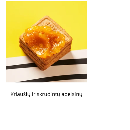
Kriaušių ir skrudintų apelsinų
uogienė (Receptas)
Skani uogienė atsargų spintelėje visada
yra apdairus sprendimas: pagardinsite ir
nuobodoką pusryčių košę, ir varškės sūrį,
o patiekę su mėgstamais sausainiais