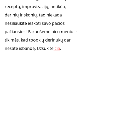
receptų, improvizacijų, netikėtų 
derinių ir skonių, tad niekada 
nesiliaukite ieškoti savo pačios 
pačiausios! Paruošėme picų meniu ir 
tikimės, kad toookių derinukų dar 
nesate išbandę. Užsukite
 čia
. 