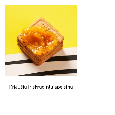
Kriaušių ir skrudintų apelsinų
uogienė (Receptas)
Skani uogienė atsargų spintelėje visada
yra apdairus sprendimas: pagardinsite ir
nuobodoką pusryčių košę, ir varškės sūrį,