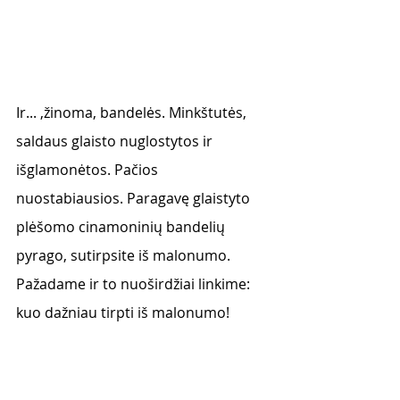
Ir... ,žinoma, bandelės. Minkštutės, 
saldaus glaisto nuglostytos ir 
išglamonėtos. Pačios 
nuostabiausios. Paragavę glaistyto 
plėšomo cinamoninių bandelių 
pyrago, sutirpsite iš malonumo. 
Pažadame ir to nuoširdžiai linkime: 
kuo dažniau tirpti iš malonumo! 