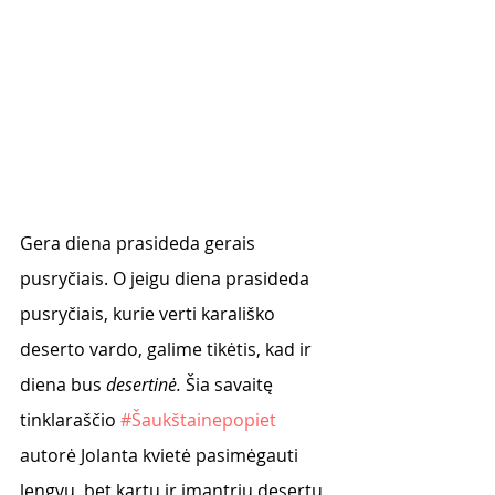
Gera diena prasideda gerais 
pusryčiais. O jeigu diena prasideda 
pusryčiais, kurie verti karališko 
deserto vardo, galime tikėtis, kad ir 
diena bus 
desertinė.
 Šia savaitę 
tinklaraščio 
#Šaukštainepopiet
autorė Jolanta kvietė pasimėgauti 
lengvu, bet kartu ir įmantriu desertu 