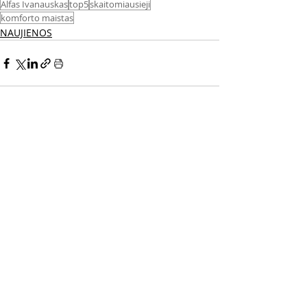
Alfas Ivanauskas
top5
skaitomiausieji
komforto maistas
NAUJIENOS