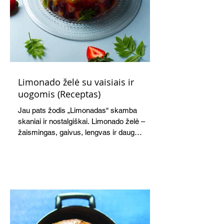
Limonado želė su vaisiais ir
uogomis (Receptas)
Jau pats žodis „Limonadas“ skamba
skaniai ir nostalgiškai. Limonado želė –
žaismingas, gaivus, lengvas ir daug
žadantis desertas, kuris tęsi visus savo
pažadus. Gaivus greipfrutų limonadas
subtiliai papildo saldžius vaisius, o ledų
kaušelis suteikia desertui ypatingo
švelnumo.