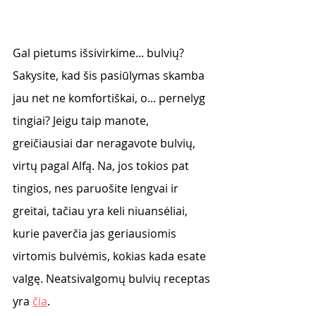
Gal pietums išsivirkime... bulvių? 
Sakysite, kad šis pasiūlymas skamba 
jau net ne komfortiškai, o... pernelyg 
tingiai? Jeigu taip manote, 
greičiausiai dar neragavote bulvių, 
virtų pagal Alfą. Na, jos tokios pat 
tingios, nes paruošite lengvai ir 
greitai, tačiau yra keli niuansėliai, 
kurie paverčia jas geriausiomis 
virtomis bulvėmis, kokias kada esate 
valgę. Neatsivalgomų bulvių receptas 
yra 
čia
.