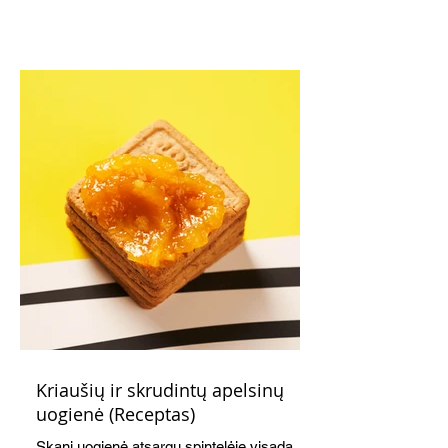
Kriaušių ir skrudintų apelsinų
uogienė (Receptas)
Skani uogienė atsargų spintelėje visada