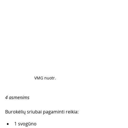
VMG nuotr. 
4 asmenims
Burokėlių sriubai pagaminti reikia: 
1 svogūno