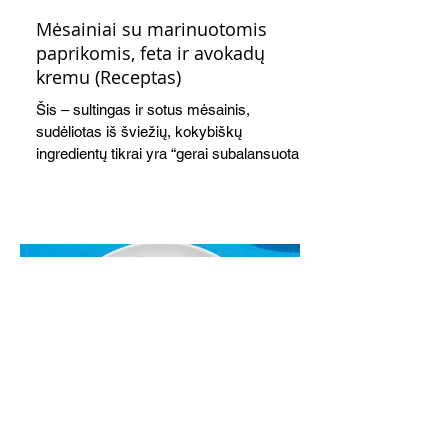
Mėsainiai su marinuotomis
paprikomis, feta ir avokadų
kremu (Receptas)
Šis – sultingas ir sotus mėsainis,
sudėliotas iš šviežių, kokybiškų
ingredientų tikrai yra “gerai subalansuotas
maistas”. Sotus, gardintas marinuotomis
paprikomis, trupinta feta ir švelniu avokadų
kremu labai tik pietums ar nevėlyvai
vakarienei, o ypač – visiems vasaros
susibėgimams ant pievelės prie namų.
Nepamirškite ir gėrimų. Prie šio mėsainio
skaniai dera gaivus aviečių ir apelsinų
kokteilis.