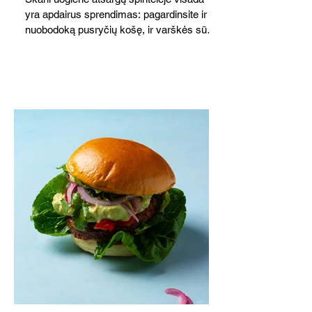
yra apdairus sprendimas: pagardinsite ir
nuobodoką pusryčių košę, ir varškės sūrį,
o patiekę su mėgstamais sausainiais
pavaišinsite netikėtus svečius. Praktiškas
patarimas: laikykite uogienę nedideliuose
indeliuose.