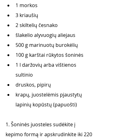
1 morkos
3 kriaušių
2 skiltelių česnako
šlakelio alyvuogių aliejaus
500 g marinuotų burokėlių
100 g karštai rūkytos šoninės
1 l daržovių arba vištienos 
sultinio
druskos, pipirų
krapų, juostelėmis pjaustytų 
lapinių kopūstų (papuošti)
1. Šoninės juosteles sudėkite į 
kepimo formą ir apskrudinkite iki 220 