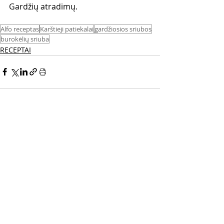
Gardžių atradimų.
Alfo receptas
Karštieji patiekalai
gardžiosios sriubos
burokėlių sriuba
RECEPTAI