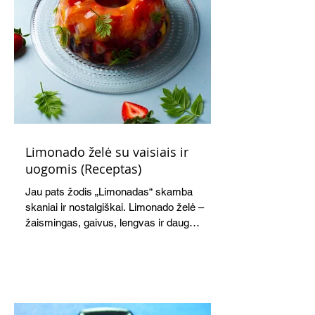
Limonado želė su vaisiais ir
uogomis (Receptas)
Jau pats žodis „Limonadas“ skamba
skaniai ir nostalgiškai. Limonado želė –
žaismingas, gaivus, lengvas ir daug
žadantis desertas, kuris tęsi visus savo
pažadus. Gaivus greipfrutų limonadas
subtiliai papildo saldžius vaisius, o ledų
kaušelis suteikia desertui ypatingo
švelnumo.