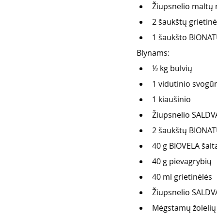
Žiupsnelio maltų 
2 šaukštų grietinė
1 šaukšto BIONAT
Blynams: 
½ kg bulvių 
1 vidutinio svogū
1 kiaušinio
Žiupsnelio SALDVA
2 šaukštų BIONATU
40 g BIOVELA šalt
40 g pievagrybių 
40 ml grietinėlės
Žiupsnelio SALDVA
Mėgstamų žolelių