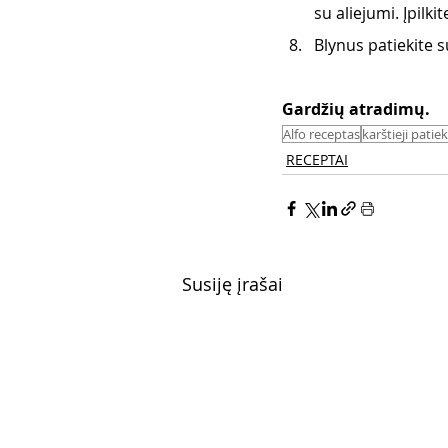
su aliejumi. Įpilki
Blynus patiekite s
Gardžių atradimų. 
Alfo receptas
karštieji patiek
RECEPTAI
Susiję įrašai