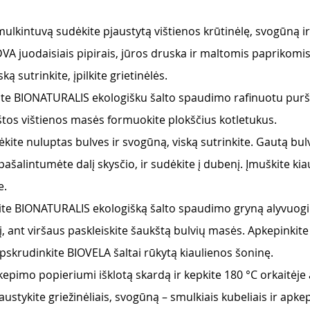
smulkintuvą sudėkite pjaustytą vištienos krūtinėlę, svogūną i
A juodaisiais pipirais, jūros druska ir maltomis paprikomis.
ską sutrinkite, įpilkite grietinėlės.
ite BIONATURALIS ekologišku šalto spaudimo rafinuotu pur
oštos vištienos masės formuokite plokščius kotletukus.
kite nuluptas bulves ir svogūną, viską sutrinkite. Gautą bul
ašalintumėte dalį skysčio, ir sudėkite į dubenį. Įmuškite kia
e.
kite BIONATURALIS ekologišką šalto spaudimo gryną alyvuogių 
į, ant viršaus paskleiskite šaukštą bulvių masės. Apkepinkite 
pskrudinkite BIOVELA šaltai rūkytą kiaulienos šoninę. 
kepimo popieriumi išklotą skardą ir kepkite 180 °C orkaitėje 
ustykite griežinėliais, svogūną – smulkiais kubeliais ir apke