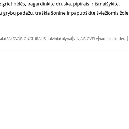
te grietinėlės, pagardinkite druska, pipirais ir išmaišykite.
u grybų padažu, traškia šonine ir papuoškite šviežiomis žole
alai
SALDVA
BIONATURALIS
bulviniai blynai
NINJA
BIOVELA
naminiai kotletai