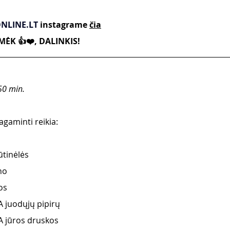
NLINE.LT
instagrame 
čia
ĖK 👍❤️, DALINKIS!
50 min.
gaminti reikia: 
ūtinėlės
no 
os 
 juodųjų pipirų 
 jūros druskos 