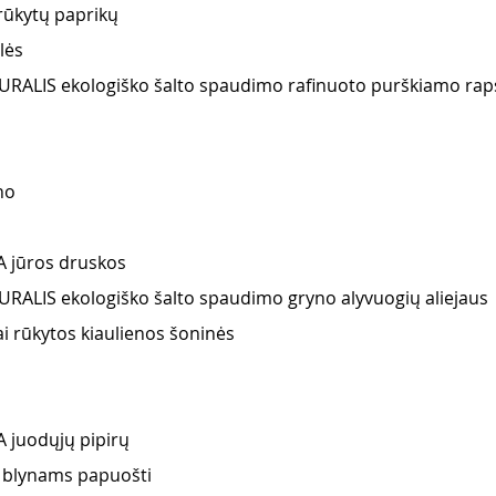
rūkytų paprikų 
lės
URALIS ekologiško šalto spaudimo rafinuoto purškiamo raps
no 
 jūros druskos 
RALIS ekologiško šalto spaudimo gryno alyvuogių aliejaus 
ai rūkytos kiaulienos šoninės
 juodųjų pipirų
 blynams papuošti