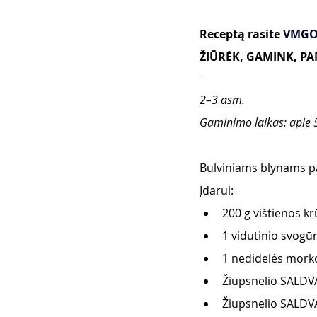
Receptą rasite 
VMGO
ŽIŪRĖK, GAMINK, PAM
2–3 asm.
Gaminimo laikas: apie 
Bulviniams blynams pa
Įdarui:
200 g vištienos kr
1 vidutinio svogū
1 nedidelės mork
Žiupsnelio SALDVA
Žiupsnelio SALDVA