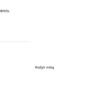
lėmis. 
Rodyti viską