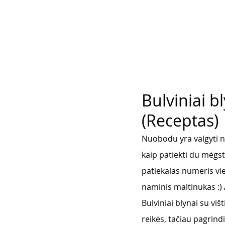
Bulviniai b
(Receptas)
Nuobodu yra valgyti nu
kaip patiekti du mėgst
patiekalas numeris vie
naminis maltinukas :) A
Bulviniai blynai su viš
reikės, tačiau pagrindi