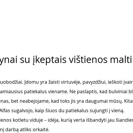
lynai su įkeptais vištienos malti
obodžiai. Įdomu yra žaisti virtuvėje, pavyzdžiui, ieškoti įvai
amiausius patiekalus viename. Ne paslaptis, kad bulviniai bly
nas, bet neabejojame, kad toks jis yra daugumai mūsų. Kitas
lfas sugalvojo, kaip šiuos du patiekalus sujungti į vieną. 
tienos kotletu viduje – idėja, kurią verta išbandyti jau šiandie
nį darbą atliks orkaitė. 