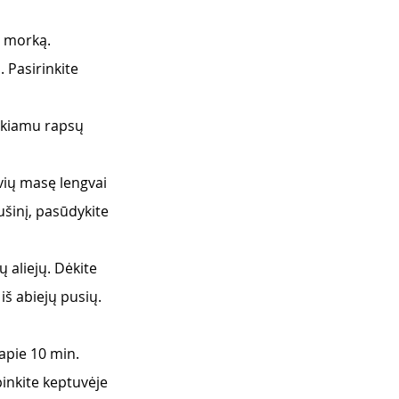
r morką. 
 Pasirinkite 
škiamu rapsų 
vių masę lengvai 
ušinį, pasūdykite 
aliejų. Dėkite 
iš abiejų pusių.
apie 10 min. 
pinkite keptuvėje 