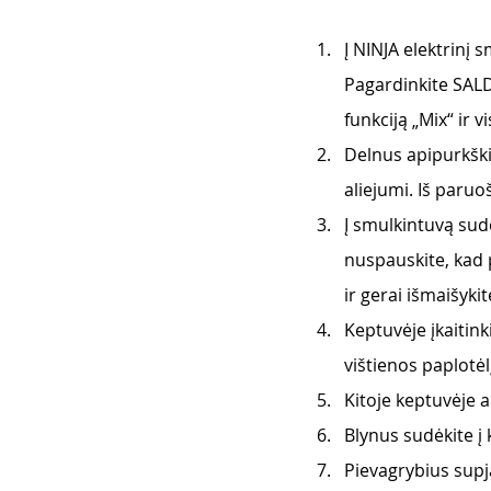
Į NINJA elektrinį 
Pagardinkite SALDV
funkciją „Mix“ ir vi
Delnus apipurkšk
aliejumi. Iš paru
Į smulkintuvą sudė
nuspauskite, kad p
ir gerai išmaišykit
Keptuvėje įkaitin
vištienos paplotėl
Kitoje keptuvėje a
Blynus sudėkite į 
Pievagrybius supja