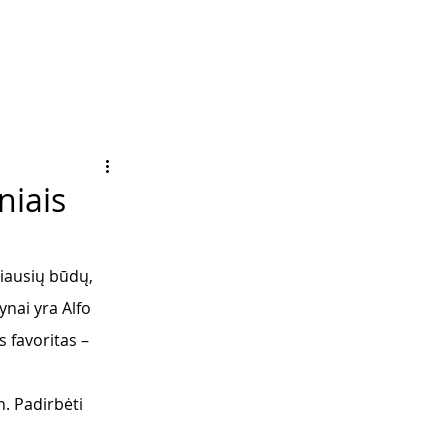
niais
riausių būdų, 
nai yra Alfo 
 favoritas – 
n. Padirbėti 