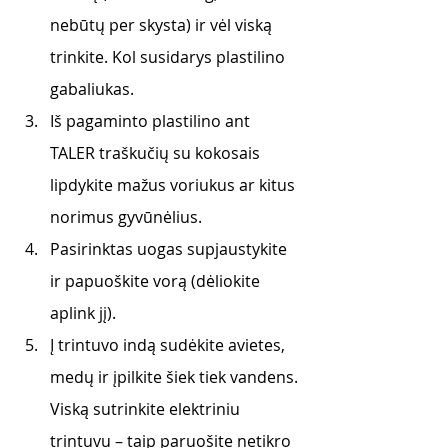
nebūtų per skysta) ir vėl viską 
trinkite. Kol susidarys plastilino 
gabaliukas. 
Iš pagaminto plastilino ant 
TALER traškučių su kokosais 
lipdykite mažus voriukus ar kitus 
norimus gyvūnėlius. 
Pasirinktas uogas supjaustykite 
ir papuoškite vorą (dėliokite 
aplink jį). 
Į trintuvo indą sudėkite avietes, 
medų ir įpilkite šiek tiek vandens. 
Viską sutrinkite elektriniu 
trintuvu – taip paruošite netikro 