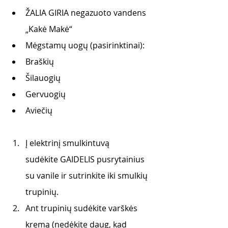
ŽALIA GIRIA negazuoto vandens 
„Kakė Makė“
Mėgstamų uogų (pasirinktinai):
Braškių
Šilauogių
Gervuogių
Aviečių
Į elektrinį smulkintuvą 
sudėkite GAIDELIS pusrytainius 
su vanile ir sutrinkite iki smulkių 
trupinių. 
Ant trupinių sudėkite varškės 
kremą (nedėkite daug, kad 