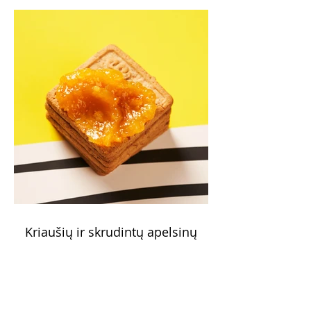
Kriaušių ir skrudintų apelsinų
uogienė (Receptas)
Skani uogienė atsargų spintelėje visada
yra apdairus sprendimas: pagardinsite ir
nuobodoką pusryčių košę, ir varškės sūrį,