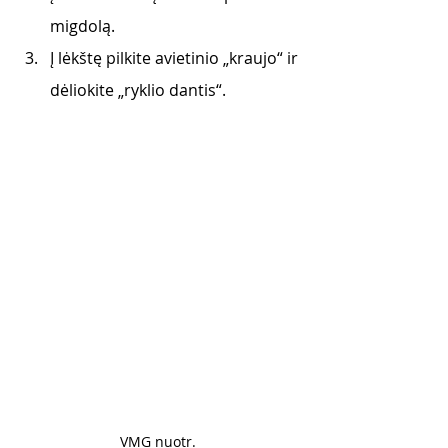
migdolą. 
Į lėkštę pilkite avietinio „kraujo“ ir 
dėliokite „ryklio dantis“.
VMG nuotr. 