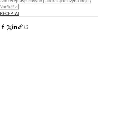
Alfo receptas
Helovyno patiekalai
Helovyno idėjos
Varškėčiai
RECEPTAI