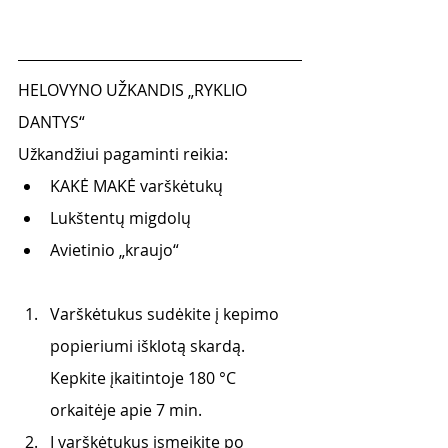
HELOVYNO UŽKANDIS „RYKLIO 
DANTYS“
Užkandžiui pagaminti reikia:
KAKĖ MAKĖ varškėtukų   
Lukštentų migdolų
Avietinio „kraujo“
Varškėtukus sudėkite į kepimo 
popieriumi išklotą skardą. 
Kepkite įkaitintoje 180 °C 
orkaitėje apie 7 min. 
Į varškėtukus įsmeikite po 