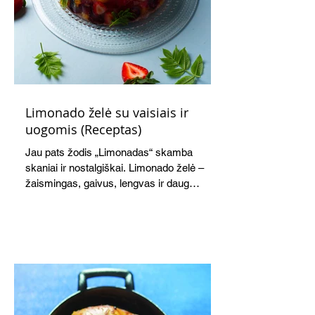
Limonado želė su vaisiais ir
uogomis (Receptas)
Jau pats žodis „Limonadas“ skamba
skaniai ir nostalgiškai. Limonado želė –
žaismingas, gaivus, lengvas ir daug
žadantis desertas, kuris tęsi visus savo
pažadus. Gaivus greipfrutų limonadas
subtiliai papildo saldžius vaisius, o ledų
kaušelis suteikia desertui ypatingo
švelnumo.