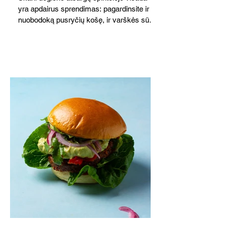
yra apdairus sprendimas: pagardinsite ir
nuobodoką pusryčių košę, ir varškės sūrį,
o patiekę su mėgstamais sausainiais
pavaišinsite netikėtus svečius. Praktiškas
patarimas: laikykite uogienę nedideliuose
indeliuose.