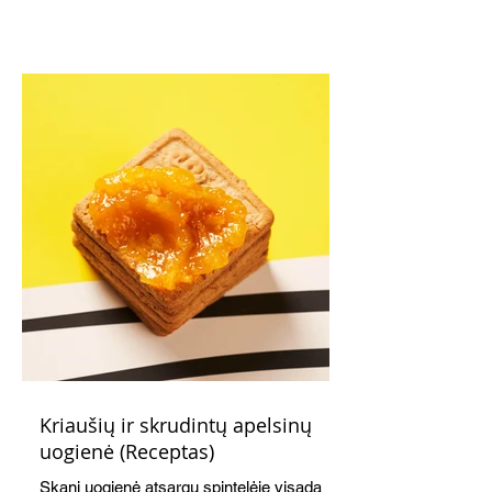
Kriaušių ir skrudintų apelsinų
uogienė (Receptas)
Skani uogienė atsargų spintelėje visada