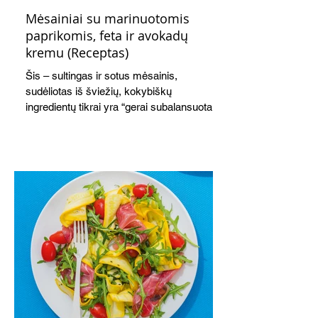
Mėsainiai su marinuotomis
paprikomis, feta ir avokadų
kremu (Receptas)
Šis – sultingas ir sotus mėsainis,
sudėliotas iš šviežių, kokybiškų
ingredientų tikrai yra “gerai subalansuotas
maistas”. Sotus, gardintas marinuotomis
paprikomis, trupinta feta ir švelniu avokadų
kremu labai tik pietums ar nevėlyvai
vakarienei, o ypač – visiems vasaros
susibėgimams ant pievelės prie namų.
Nepamirškite ir gėrimų. Prie šio mėsainio
skaniai dera gaivus aviečių ir apelsinų
kokteilis.