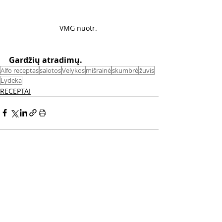
VMG nuotr. 
Gardžių atradimų.
Alfo receptas
salotos
Velykos
mišrainė
skumbrė
žuvis
Lydeka
RECEPTAI