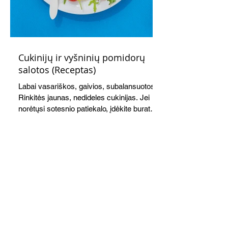
Cukinijų ir vyšninių pomidorų
salotos (Receptas)
Labai vasariškos, gaivios, subalansuotos.
Rinkitės jaunas, nedideles cukinijas. Jei
norėtųsi sotesnio patiekalo, įdėkite buratos
ar mocarelos, pabarstykite skrudintomis
kedrinėmis pinijomis, patiekite su pilno
grūdo duona arba virtu perliniu kuskusu.