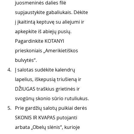
juosmeninės dalies filė 
supjaustykite gabaliukais. Dėkite 
į įkaitintą keptuvę su aliejumi ir 
apkepkite iš abiejų pusių. 
Pagardinkite KOTANYI 
prieskoniais „Amerikietiškos 
bulvytės“.
Į salotas sudėkite kalendrų 
lapelius, iškepusią triušieną ir 
DŽIUGAS traškius grietinės ir 
svogūnų skonio sūrio rutuliukus. 
Prie gardžių salotų puikiai derės 
SKONIS IR KVAPAS putojanti 
arbata „Obelų slėnis“, kurioje 