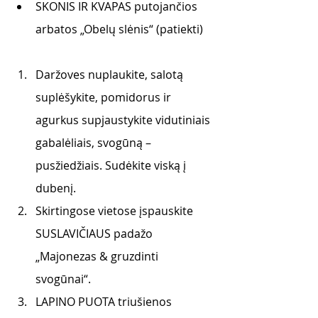
SKONIS IR KVAPAS putojančios 
arbatos „Obelų slėnis“ (patiekti) 
Daržoves nuplaukite, salotą 
suplėšykite, pomidorus ir 
agurkus supjaustykite vidutiniais 
gabalėliais, svogūną – 
pusžiedžiais. Sudėkite viską į 
dubenį.
Skirtingose vietose įspauskite 
SUSLAVIČIAUS padažo 
„Majonezas & gruzdinti 
svogūnai“.
LAPINO PUOTA triušienos 