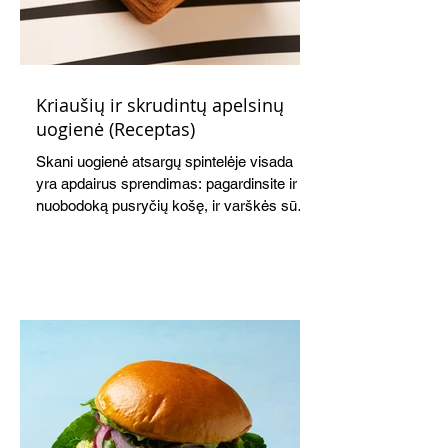
Kriaušių ir skrudintų apelsinų
uogienė (Receptas)
Skani uogienė atsargų spintelėje visada
yra apdairus sprendimas: pagardinsite ir
nuobodoką pusryčių košę, ir varškės sūrį,
o patiekę su mėgstamais sausainiais
pavaišinsite netikėtus svečius. Praktiškas
patarimas: laikykite uogienę nedideliuose
indeliuose.