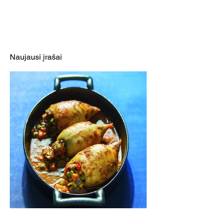
Naujausi įrašai
Graikiškos salotos su vištienos
iešmeliais (Receptas)