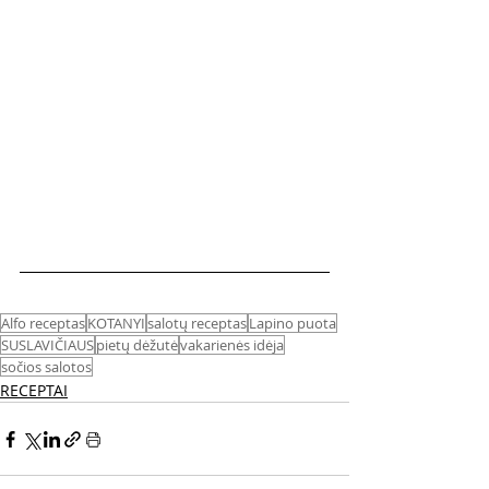
Alfo receptas
KOTANYI
salotų receptas
Lapino puota
SUSLAVIČIAUS
pietų dėžutė
vakarienės idėja
sočios salotos
RECEPTAI