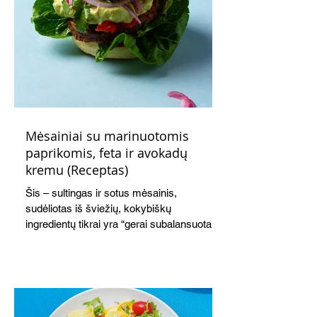
Mėsainiai su marinuotomis
paprikomis, feta ir avokadų
kremu (Receptas)
Šis – sultingas ir sotus mėsainis,
sudėliotas iš šviežių, kokybiškų
ingredientų tikrai yra “gerai subalansuotas
maistas”. Sotus, gardintas marinuotomis
paprikomis, trupinta feta ir švelniu avokadų
kremu labai tik pietums ar nevėlyvai
vakarienei, o ypač – visiems vasaros
susibėgimams ant pievelės prie namų.