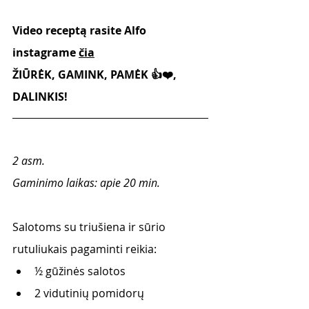
Video receptą rasite Alfo 
instagrame 
čia
ŽIŪRĖK, GAMINK, PAMĖK 👍❤️, 
DALINKIS! 
2 asm. 
Gaminimo laikas: apie 20 min.
Salotoms su triušiena ir sūrio 
rutuliukais pagaminti reikia:
½ gūžinės salotos
2 vidutinių pomidorų 