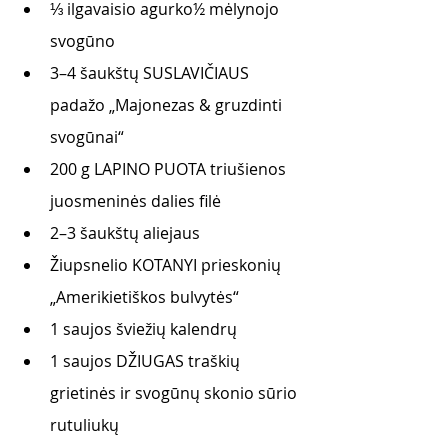
⅓ ilgavaisio agurko½ mėlynojo 
svogūno
3–4 šaukštų SUSLAVIČIAUS 
padažo „Majonezas & gruzdinti 
svogūnai“
200 g LAPINO PUOTA triušienos 
juosmeninės dalies filė
2–3 šaukštų aliejaus
Žiupsnelio KOTANYI prieskonių 
„Amerikietiškos bulvytės“
1 saujos šviežių kalendrų 
1 saujos DŽIUGAS traškių 
grietinės ir svogūnų skonio sūrio 
rutuliukų