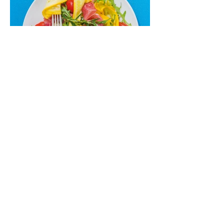
Nepamirškite ir gėrimų. Prie šio mėsainio
skaniai dera gaivus aviečių ir apelsinų
kokteilis.
Cukinijų ir vyšninių pomidorų
salotos (Receptas)
Labai vasariškos, gaivios, subalansuotos.
Rinkitės jaunas, nedideles cukinijas. Jei
norėtųsi sotesnio patiekalo, įdėkite buratos
ar mocarelos, pabarstykite skrudintomis
kedrinėmis pinijomis, patiekite su pilno
grūdo duona arba virtu perliniu kuskusu.