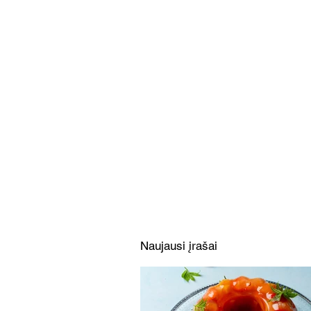
Patiekalas transformeris:
slyvų ir varškės pyragas arba
trapūs slyvų keksiukai
(Receptas)
Naujausi įrašai