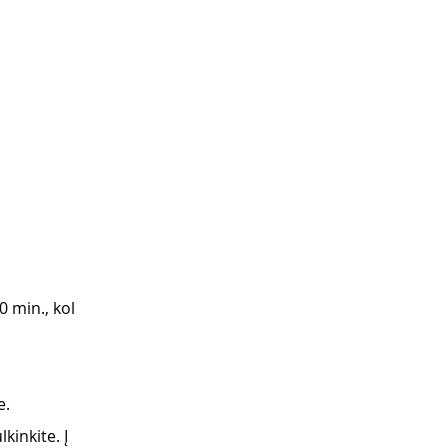
0 min., kol
e.
kinkite. Į