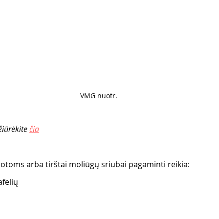
VMG nuotr. 
žiūrėkite 
čia
alotoms arba tirštai moliūgų sriubai pagaminti reikia:
felių