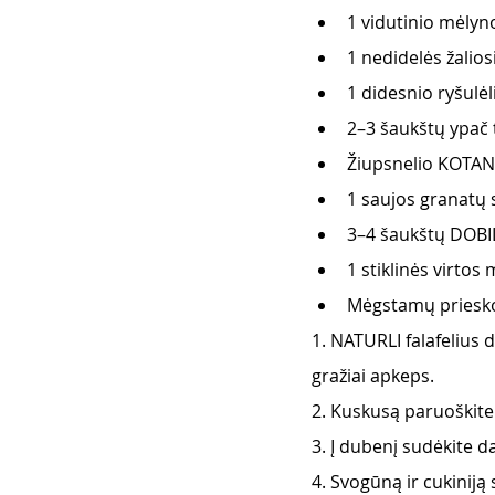
1 vidutinio mėly
1 nedidelės žalios
1 didesnio ryšulėl
2–3 šaukštų ypač 
Žiupsnelio KOTANY
1 saujos granatų 
3–4 šaukštų DOBI
1 stiklinės virtos
Mėgstamų priesko
1. NATURLI falafelius 
gražiai apkeps.
2. Kuskusą paruoškite 
3. Į dubenį sudėkite da
4. Svogūną ir cukiniją