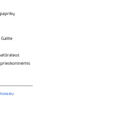
ų paprikų
 Galite
 natūralaus
 prieskoninėmis 
now.eu