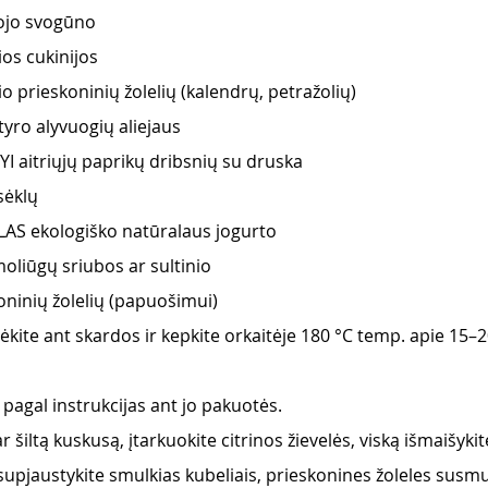
nojo svogūno
ios cukinijos
io prieskoninių žolelių (kalendrų, petražolių)
tyro alyvuogių aliejaus
I aitriųjų paprikų dribsnių su druska
sėklų
LAS ekologiško natūralaus jogurto
 moliūgų sriubos ar sultinio
ninių žolelių (papuošimui)
dėkite ant skardos ir kepkite orkaitėje 180 °C temp. apie 15–2
pagal instrukcijas ant jo pakuotės.
r šiltą kuskusą, įtarkuokite citrinos žievelės, viską išmaišykit
 supjaustykite smulkias kubeliais, prieskonines žoleles susmul