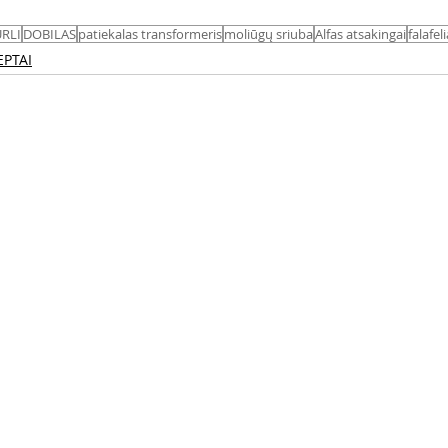
RLI
DOBILAS
patiekalas transformeris
moliūgų sriuba
Alfas atsakingai
falafeli
EPTAI