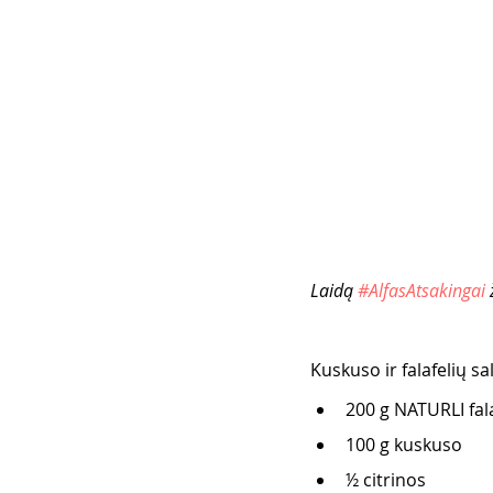
Laidą 
#AlfasAtsakingai
 
Kuskuso ir falafelių s
200 g NATURLI fala
100 g kuskuso
½ citrinos