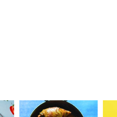
Patiekalas transformeris:
Pati
kaip salotas paversti
tirš
sumuštiniu, o sumuštinį –
moli
salotomis?
kuku