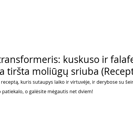
transformeris: kuskuso ir falaf
a tiršta moliūgų sriuba (Recep
 receptą, kuris sutaupys laiko ir virtuvėje, ir derybose su še
 patiekalo, o galėsite mėgautis net dviem!