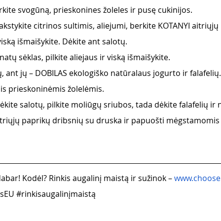
ite svogūną, prieskonines žoleles ir pusę cukinijos.
lakstykite citrinos sultimis, aliejumi, berkite KOTANYI aitriųj
iską išmaišykite. Dėkite ant salotų.
natų sėklas, pilkite aliejaus ir viską išmaišykite.
tų, ant jų – DOBILAS ekologiško natūralaus jogurto ir falafelių.
 prieskoninėmis žolelėmis.
dėkite salotų, pilkite moliūgų sriubos, tada dėkite falafelių ir
 aitriųjų paprikų dribsnių su druska ir papuošti mėgstamomis
abar! Kodėl? Rinkis augalinį maistą ir sužinok – 
www.choose
isEU
#rinkisaugalinįmaistą