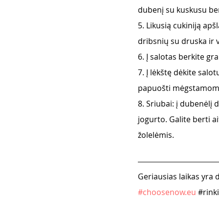
dubenį su kuskusu berk
5. Likusią cukiniją apš
dribsnių su druska ir v
6. Į salotas berkite gra
7. Į lėkštę dėkite salo
papuošti mėgstamomis
8. Sriubai: į dubenėlį 
jogurto. Galite berti
žolelėmis.
Geriausias laikas yra d
#
choosenow.eu
#rink