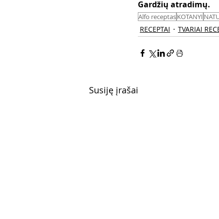
Gardžių atradimų. 
Alfo receptas
KOTANYI
NATU
RECEPTAI
TVARIAI REC
Susiję įrašai