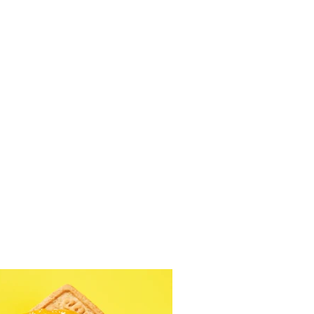
ekalas-transformeris:
ta moliūgų sriuba arba
ūgų troškinys su
liais