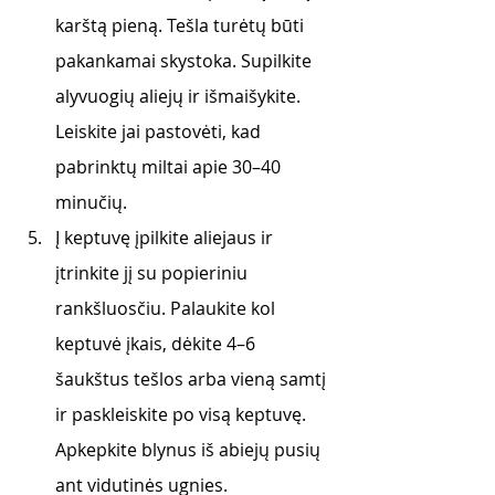
karštą pieną. Tešla turėtų būti 
pakankamai skystoka. Supilkite 
alyvuogių aliejų ir išmaišykite. 
Leiskite jai pastovėti, kad 
pabrinktų miltai apie 30–40 
minučių. 
Į keptuvę įpilkite aliejaus ir 
įtrinkite jį su popieriniu 
rankšluosčiu. Palaukite kol 
keptuvė įkais, dėkite 4–6 
šaukštus tešlos arba vieną samtį 
ir paskleiskite po visą keptuvę. 
Apkepkite blynus iš abiejų pusių 
ant vidutinės ugnies. 