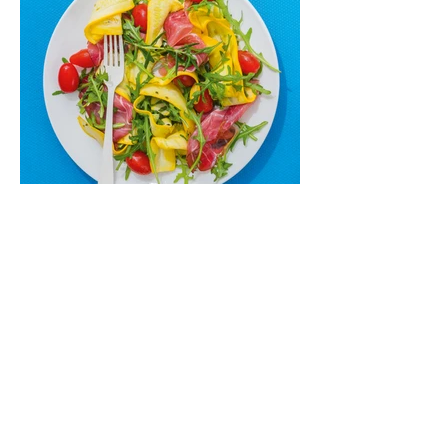
Nepamirškite ir gėrimų. Prie šio mėsainio
skaniai dera gaivus aviečių ir apelsinų
kokteilis.
Cukinijų ir vyšninių pomidorų
salotos (Receptas)
Labai vasariškos, gaivios, subalansuotos.
Rinkitės jaunas, nedideles cukinijas. Jei
norėtųsi sotesnio patiekalo, įdėkite buratos
ar mocarelos, pabarstykite skrudintomis
kedrinėmis pinijomis, patiekite su pilno