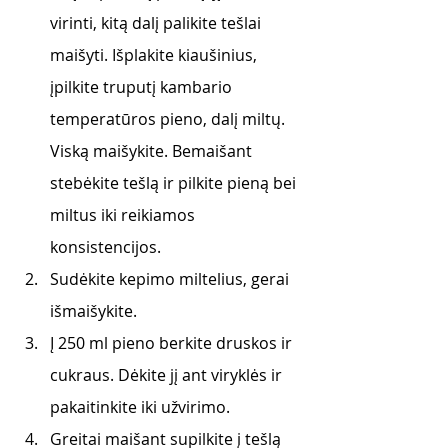
virinti, kitą dalį palikite tešlai 
maišyti. Išplakite kiaušinius, 
įpilkite truputį kambario 
temperatūros pieno, dalį miltų. 
Viską maišykite. Bemaišant 
stebėkite tešlą ir pilkite pieną bei 
miltus iki reikiamos 
konsistencijos. 
Sudėkite kepimo miltelius, gerai 
išmaišykite. 
Į 250 ml pieno berkite druskos ir 
cukraus. Dėkite jį ant viryklės ir 
pakaitinkite iki užvirimo.
Greitai maišant supilkite į tešlą 