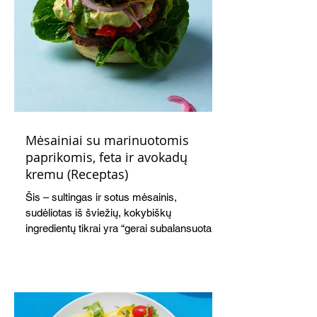
Mėsainiai su marinuotomis
paprikomis, feta ir avokadų
kremu (Receptas)
Šis – sultingas ir sotus mėsainis,
sudėliotas iš šviežių, kokybiškų
ingredientų tikrai yra “gerai subalansuotas
maistas”. Sotus, gardintas marinuotomis
paprikomis, trupinta feta ir švelniu avokadų
kremu labai tik pietums ar nevėlyvai
vakarienei, o ypač – visiems vasaros
susibėgimams ant pievelės prie namų.