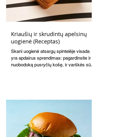
Kriaušių ir skrudintų apelsinų
uogienė (Receptas)
Skani uogienė atsargų spintelėje visada
yra apdairus sprendimas: pagardinsite ir
nuobodoką pusryčių košę, ir varškės sūrį,
o patiekę su mėgstamais sausainiais
pavaišinsite netikėtus svečius. Praktiškas
patarimas: laikykite uogienę nedideliuose
indeliuose.