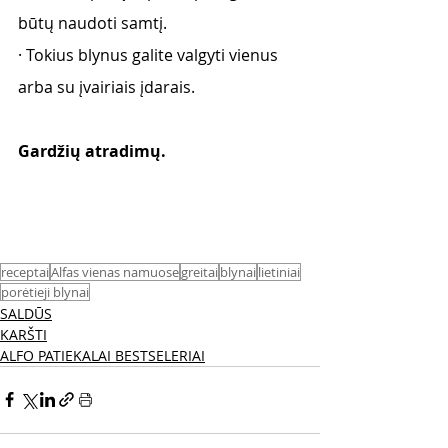
būtų naudoti samtį.
· Tokius blynus galite valgyti vienus 
arba su įvairiais įdarais.
Gardžių atradimų. 
receptai
Alfas vienas namuose
greitai
blynai
lietiniai
porėtieji blynai
SALDŪS
KARŠTI
ALFO PATIEKALAI BESTSELERIAI