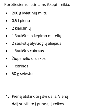
Porėtiesiems lietiniams iškepti reikia:
200 g kvietinių miltų
0,5 l pieno
2 kiaušinių
1 šaukštelio kepimo miltelių
2 šaukštų alyvuogių aliejaus
1 šaukšto 
cukraus 
Žiupsnelio druskos
1 citrinos
50 g sviesto
Pieną atskirkite į dvi dalis. Vieną 
dalį supilkite į puodą, jį reikės 