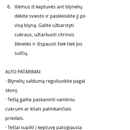
Išėmus iš keptuvės ant blynelių 
dėkite sviesto ir paskleiskite jį po 
visą blyną. Galite užbarstyti 
cukraus, užtarkuoti citrinos 
žievelės ir išspausti šiek tiek jos 
sulčių. 
ALFO PATARIMAI:
· Blynelių saldumą reguliuokite pagal 
skonį. 
· Tešlą galite paskaninti vaniliniu 
cukrumi ar kitais patinkančiais 
priedais.
· Tešlai supilti į keptuvę patogiausia 