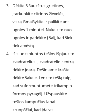
Dėkite 3 šaukštus grietinės, 
įtarkuokite citrinos žievelės, 
viską išmaišykite ir palikite ant 
ugnies 1 minutei. Nukelkite nuo 
ugnies ir padėkite į šalį, kad šiek 
tiek atvėstų. 
Iš sluoksniuotos tešlos išpjaukite 
kvadratėlius. Į kvadratėlio centrą 
dėkite įdarą. Dešiniame krašte 
dėkite šakelę. Lenkite tešlą taip, 
kad suformuotumėte trikampio 
formos pyragėlį. Užspauskite 
tešlos kampučius labai 
kruopščiai, kad įdaras 