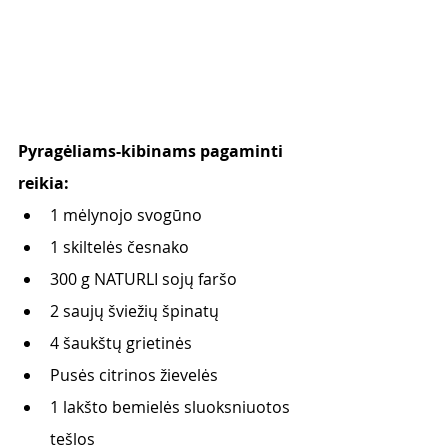
Pyragėliams-kibinams pagaminti 
reikia:
1 mėlynojo svogūno
1 skiltelės česnako
300 g NATURLI sojų faršo
2 saujų šviežių špinatų
4 šaukštų grietinės
Pusės citrinos žievelės
1 lakšto bemielės sluoksniuotos 
tešlos