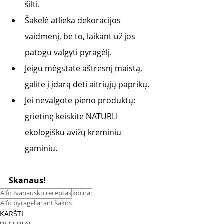
šilti.
Šakelė atlieka dekoracijos 
vaidmenį, be to, laikant už jos 
patogu valgyti pyragėlį. 
Jeigu mėgstate aštresnį maistą, 
galite į įdarą dėti aitriųjų paprikų.
Jei nevalgote pieno produktų: 
grietinę keiskite NATURLI 
ekologišku avižų kreminiu 
gaminiu.
Skanaus! 
Alfo Ivanausko receptas
kibinai
Alfo pyragėliai ant šakos
KARŠTI