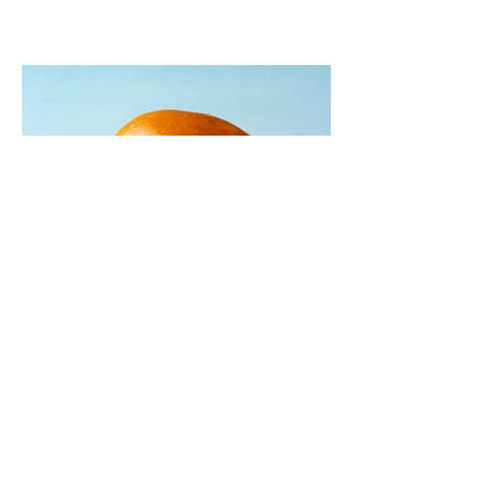
patarimas: laikykite uogienę nedideliuose
indeliuose.
Mėsainiai su marinuotomis
paprikomis, feta ir avokadų
kremu (Receptas)