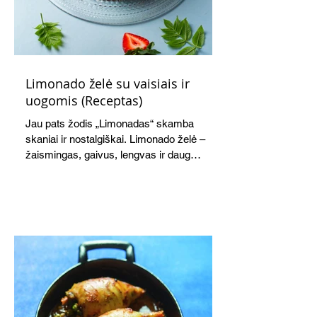
Limonado želė su vaisiais ir
uogomis (Receptas)
Jau pats žodis „Limonadas“ skamba
skaniai ir nostalgiškai. Limonado želė –
žaismingas, gaivus, lengvas ir daug
žadantis desertas, kuris tęsi visus savo
pažadus. Gaivus greipfrutų limonadas
subtiliai papildo saldžius vaisius, o ledų
kaušelis suteikia desertui ypatingo
švelnumo.