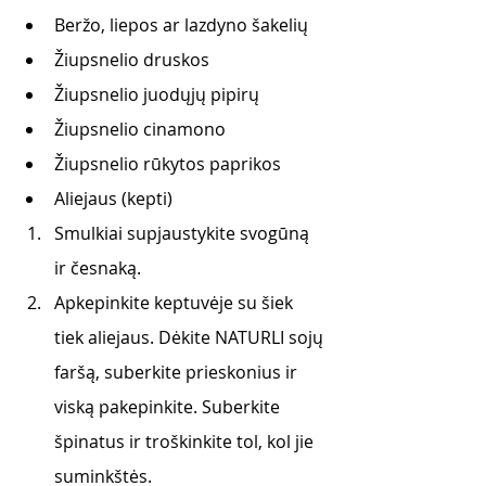
Beržo, liepos ar lazdyno šakelių
Žiupsnelio druskos
Žiupsnelio juodųjų pipirų
Žiupsnelio cinamono
Žiupsnelio rūkytos paprikos
Aliejaus (kepti)
Smulkiai supjaustykite svogūną 
ir česnaką.
Apkepinkite keptuvėje su šiek 
tiek aliejaus. Dėkite NATURLI sojų 
faršą, suberkite prieskonius ir 
viską pakepinkite. Suberkite 
špinatus ir troškinkite tol, kol jie 
suminkštės. 