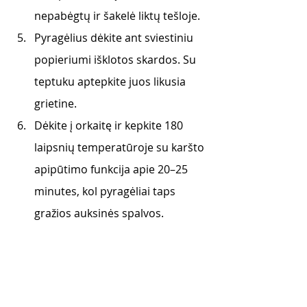
nepabėgtų ir šakelė liktų tešloje. 
Pyragėlius dėkite ant sviestiniu 
popieriumi išklotos skardos. Su 
teptuku aptepkite juos likusia 
grietine. 
Dėkite į orkaitę ir kepkite 180 
laipsnių temperatūroje su karšto 
apipūtimo funkcija apie 20–25 
minutes, kol pyragėliai taps 
gražios auksinės spalvos.  