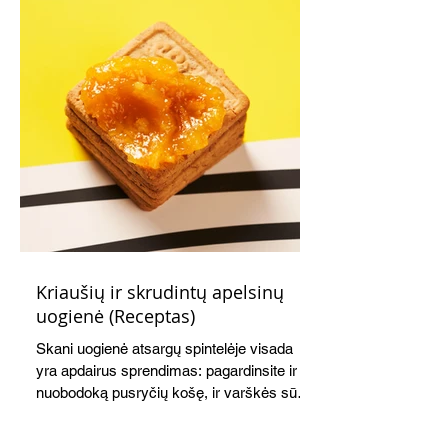
Kriaušių ir skrudintų apelsinų
uogienė (Receptas)
Skani uogienė atsargų spintelėje visada
yra apdairus sprendimas: pagardinsite ir
nuobodoką pusryčių košę, ir varškės sūrį,
o patiekę su mėgstamais sausainiais
pavaišinsite netikėtus svečius. Praktiškas