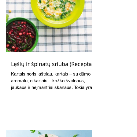
Lęšių ir špinatų sriuba (Receptas)
Kartais norisi aštriau, kartais – su dūmo
aromatu, o kartais – kažko švelnaus,
jaukaus ir neįmantriai skanaus. Tokia yra ši
greitai paruošiama, gomuriui maloni lęšių,
ryžių ir špinatų sriuba.