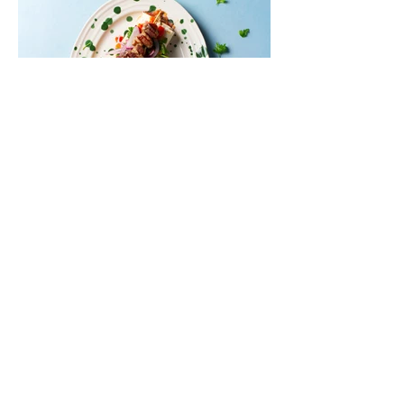
Sultingi dvigubi antienos kebabai
(Receptas)
Skaniausias maistas pasaulyje – gatvės
maistas. Jaukiausias ir geriausias –
ruoštas namuose. Šis receptas sujungia
viską į vieną sukurdamas visišką komforto
patiekalą. Antiena kebabuose – netikėtas,