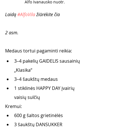
Alfo Ivanausko nuotr. 
Laidą 
#AlfoVila
 žiūrėkite čia
2 asm.
Medaus tortui pagaminti reikia: 
3–4 pakelių GAIDELIS sausainių 
„Klasika“
3–4 šaukštų medaus
1 stiklinės HAPPY DAY įvairių 
vaisių sulčių
Kremui:
600 g šaltos grietinėlės
3 šaukštų DANSUKKER 