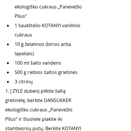
ekologiško cukraus „Panevėžio 
Plius“
1 šaukštelio KOTANYI vanilinio 
cukraus
10 g želatinos (birios arba 
lapeliais)
100 ml šalto vandens
500 g riebios šaltos grietinės
3 citrinų
1. Į ZYLE dubenį pilkite šaltą 
gretinėlę, berkite DANSUKKER 
ekologiško cukraus „Panevėžio
Plius“ ir šluotele plakite iki 
stambesnių putų. Berkite KOTANYI 