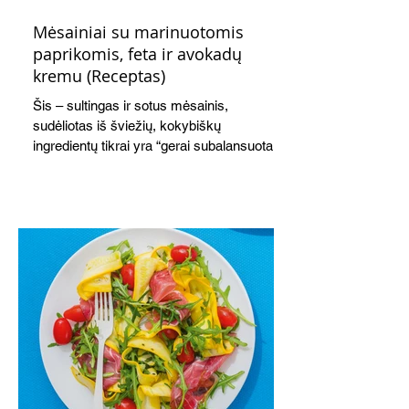
Mėsainiai su marinuotomis
paprikomis, feta ir avokadų
kremu (Receptas)
Šis – sultingas ir sotus mėsainis,
sudėliotas iš šviežių, kokybiškų
ingredientų tikrai yra “gerai subalansuotas
maistas”. Sotus, gardintas marinuotomis
paprikomis, trupinta feta ir švelniu avokadų
kremu labai tik pietums ar nevėlyvai
vakarienei, o ypač – visiems vasaros
susibėgimams ant pievelės prie namų.
Nepamirškite ir gėrimų. Prie šio mėsainio
skaniai dera gaivus aviečių ir apelsinų
kokteilis.