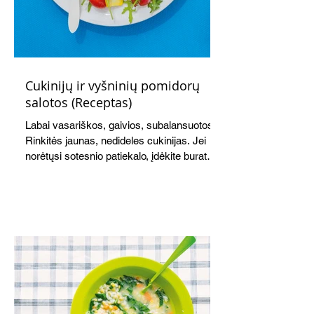
Cukinijų ir vyšninių pomidorų
salotos (Receptas)
Labai vasariškos, gaivios, subalansuotos.
Rinkitės jaunas, nedideles cukinijas. Jei
norėtųsi sotesnio patiekalo, įdėkite buratos
ar mocarelos, pabarstykite skrudintomis
kedrinėmis pinijomis, patiekite su pilno
grūdo duona arba virtu perliniu kuskusu.