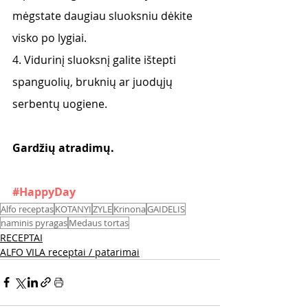
mėgstate daugiau sluoksniu dėkite 
visko po lygiai.
4. Vidurinį sluoksnį galite ištepti 
spanguolių, bruknių ar juodųjų 
serbentų uogiene.
Gardžių atradimų. 
#HappyDay
Alfo receptas
KOTANYI
ZYLE
Krinona
GAIDELIS
naminis pyragas
Medaus tortas
RECEPTAI
ALFO VILA receptai / patarimai