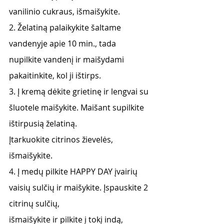
vanilinio cukraus, išmaišykite.
2. Želatiną palaikykite šaltame 
vandenyje apie 10 min., tada 
nupilkite vandenį ir maišydami
pakaitinkite, kol ji ištirps.
3. Į kremą dėkite grietinę ir lengvai su 
šluotele maišykite. Maišant supilkite 
ištirpusią želatiną.
Įtarkuokite citrinos žievelės, 
išmaišykite.
4. Į medų pilkite HAPPY DAY įvairių 
vaisių sulčių ir maišykite. Įspauskite 2 
citrinų sulčių,
išmaišykite ir pilkite į tokį indą, 