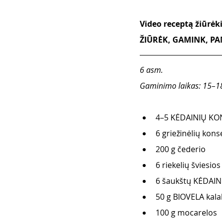
Video receptą žiūrė
ŽIŪRĖK, GAMINK, PAM
6 asm. 
Gaminimo laikas: 15–1
4–5 KĖDAINIŲ KON
6 griežinėlių kon
200 g čederio
6 riekelių šviesi
6 šaukštų KĖDAIN
50 g BIOVELA kala
100 g mocarelos 