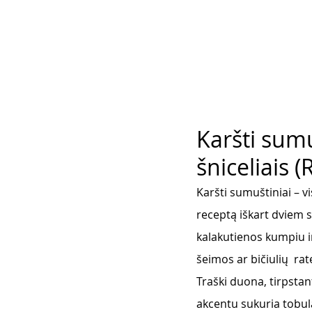
Karšti sumu
šniceliais 
Karšti sumuštiniai – v
receptą iškart dviem s
kalakutienos kumpiu ir
šeimos ar bičiulių  ra
Traški duona, tirpstan
akcentu sukuria tobul