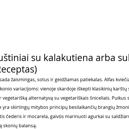
štiniai su kalakutiena arba sul
(Receptas)
isada žaismingas, sotus ir geidžiamas patiekalas. Alfas kvieči
konio variacijoms: vienoje skardoje iškepti klasikinių karštų
 vegetarišką alternatyvą su vegetariškais šniceliais. Puikus 
te yra skirtingų mitybos principų besilaikančių brangių žmoni
tis čederis ir mocarela, gaivūs marinuoti agurkai su saldžia
ą skonių balansą. 