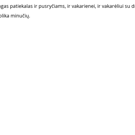
as patiekalas ir pusryčiams, ir vakarienei, ir vakarėliui su d
olika minučių.
 