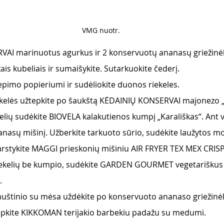
VMG nuotr. 
AI marinuotus agurkus ir 2 konservuotų ananasų griežinėl
is kubeliais ir sumaišykite. Sutarkuokite čederį. 
epimo popieriumi ir sudėliokite duonos riekeles. 
ekelės užtepkite po šaukštą KĖDAINIŲ KONSERVAI majonezo „
lių sudėkite BIOVELA kalakutienos kumpį „Karališkas“. Ant vi
nasų mišinį. Užberkite tarkuoto sūrio, sudėkite laužytos m
barstykite MAGGI prieskonių mišiniu AIR FRYER TEX MEX CRI
iekelių be kumpio, sudėkite GARDEN GOURMET vegetariškus š
. 
uštinio su mėsa uždėkite po konservuoto ananaso griežinėlį
tepkite KIKKOMAN terijakio barbekiu padažu su medumi.