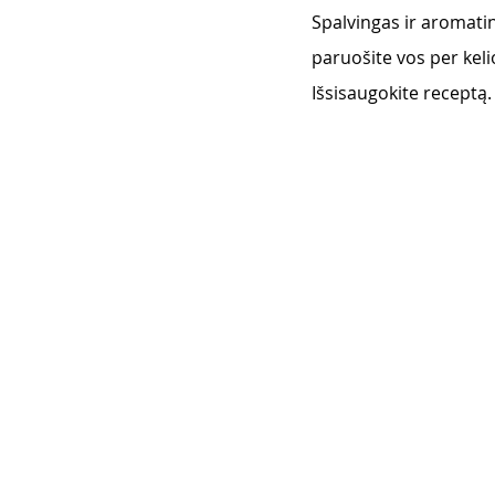
Spalvingas ir aromating
paruošite vos per keli
Išsisaugokite receptą.