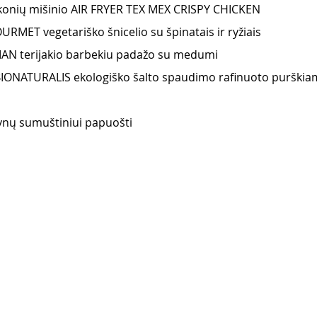
konių mišinio AIR FRYER TEX MEX CRISPY CHICKEN
MET vegetariško šnicelio su špinatais ir ryžiais 
AN terijakio barbekiu padažo su medumi
IONATURALIS ekologiško šalto spaudimo rafinuoto purškia
nų sumuštiniui papuošti