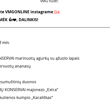
VMG nuotr. 
kite VMGONLINE instagrame
čia
ĖK 👍❤️, DALINKIS!
8 min.
SERVAI marinuotų agurkų su ąžuolo lapais
servuotų ananasų 
os sumuštinių duonos
IŲ KONSERVAI majonezo „Extra“
kutienos kumpio „Karališkas“