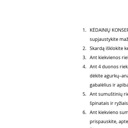
KĖDAINIŲ KONSERV
supjaustykite maža
Skardą išklokite k
Ant kiekvienos ri
Ant 4 duonos rieke
dėkite agurkų–ana
gabalėlius ir api
Ant sumuštinių r
špinatais ir ryžiais
Ant kiekvieno sum
prispauskite, ap