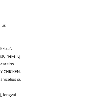
ius 
Extra“.
sų riekelių 
ocarelos 
SPY CHICKEN.
nicelius su 
, lengvai 