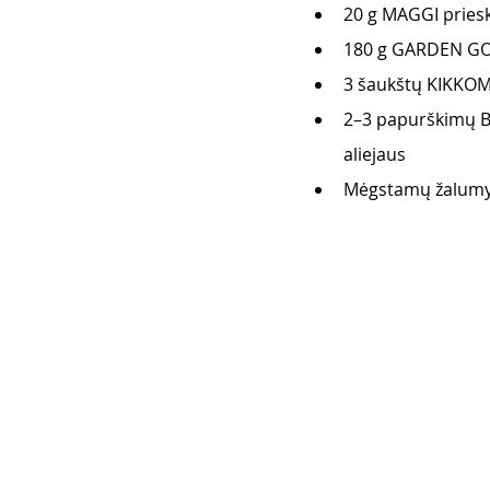
20 g MAGGI pries
180 g GARDEN GOUR
3 šaukštų KIKKOM
2–3 papurškimų B
aliejaus 
Mėgstamų žalumy