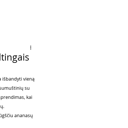
tingais
a išbandyti vieną 
 sumuštinių su 
sprendimas, kai 
ų. 
rūgščiu ananasų 