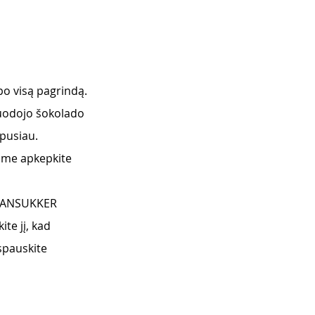
 po visą pagrindą.
juodojo šokolado 
 pusiau.
jame apkepkite 
e DANSUKKER 
te jį, kad 
šspauskite 