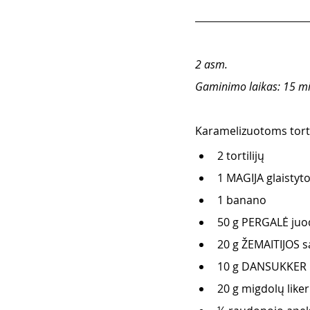
2 asm.
Gaminimo laikas: 15 mi
Karamelizuotoms torti
2 tortilijų
1 MAGIJA glaistyto
1 banano
50 g PERGALĖ juod
20 g ŽEMAITIJOS sa
10 g DANSUKKER n
20 g migdolų liker