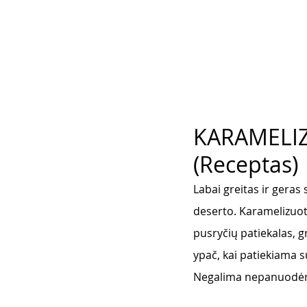
KARAMELIZ
(Receptas)
Labai greitas ir geras
deserto. Karamelizuoto
pusryčių patiekalas, gr
ypač, kai patiekiama su
Negalima nepanuodėm