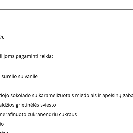
n.
lijoms pagaminti reikia:
 sūrelio su vanile
ojo šokolado su karamelizuotais migdolais ir apelsinų gaba
ldžios grietinėlės sviesto 
erafinuoto cukranendrių cukraus
io 