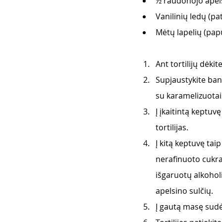
½ raudonojo apel
Vanilinių ledų (pat
Mėtų lapelių (pap
Ant tortilijų dėki
Supjaustykite ban
su karamelizuotais
Į įkaitintą keptuv
tortilijas.  
Į kitą keptuvę tai
nerafinuoto cukran
išgaruotų alkoholi
apelsino sulčių. 
Į gautą masę sudėk