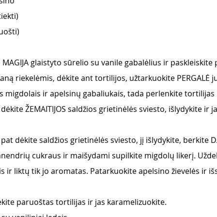
sino
iekti)
uošti)
te MAGIJA glaistyto sūrelio su vanile gabalėlius ir paskleiskite
aną riekelėmis, dėkite ant tortilijos, užtarkuokite PERGALĖ 
 migdolais ir apelsinų gabaliukais, tada perlenkite tortilijas
ę dėkite ŽEMAITIJOS saldžios grietinėlės sviesto, išlydykite ir 
p pat dėkite saldžios grietinėlės sviesto, jį išlydykite, berkit
endrių cukraus ir maišydami supilkite migdolų likerį. Uždeki
s ir liktų tik jo aromatas. Patarkuokite apelsino žievelės ir i
ite paruoštas tortilijas ir jas karamelizuokite.  