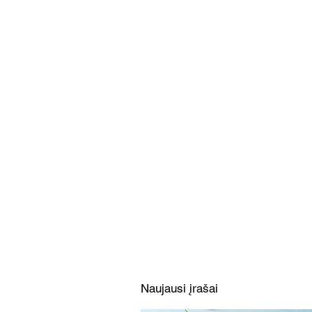
Limonado želė su vaisiais ir
uogomis (Receptas)
Naujausi įrašai