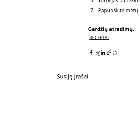
Tortilijas patiekite
Papuoškite mėtų la
Gardžių atradimų.
RECEPTAI
Susiję įrašai