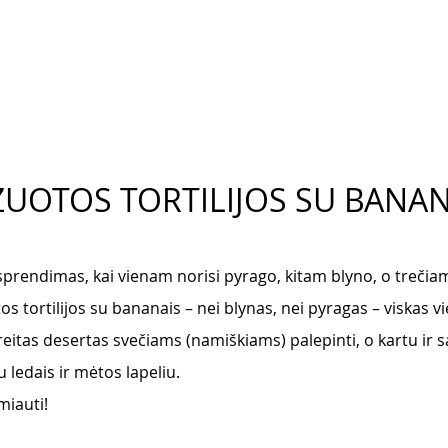
UOTOS TORTILIJOS SU BANAN
 sprendimas, kai vienam norisi pyrago, kitam blyno, o trečiam
s tortilijos su bananais – nei blynas, nei pyragas – viskas 
eitas desertas svečiams (namiškiams) palepinti, o kartu ir sal
 ledais ir mėtos lapeliu. 
iauti! 