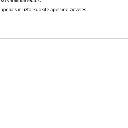
 su vaniliniai ledais.
peliais ir užtarkuokite apelsino žievelės.