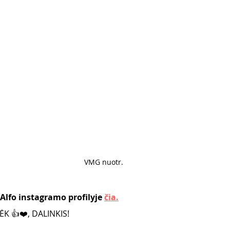
VMG nuotr. 
Alfo instagramo profilyje 
čia.
K 👍❤️, DALINKIS!