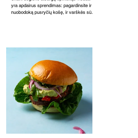
yra apdairus sprendimas: pagardinsite ir
nuobodoką pusryčių košę, ir varškės sūrį,
o patiekę su mėgstamais sausainiais
pavaišinsite netikėtus svečius. Praktiškas
patarimas: laikykite uogienę nedideliuose
indeliuose.