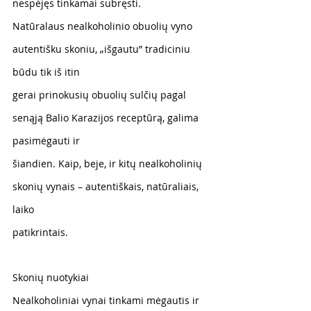
nespėjęs tinkamai subręsti.
Natūralaus nealkoholinio obuolių vyno 
autentišku skoniu, „išgautu” tradiciniu 
būdu tik iš itin
gerai prinokusių obuolių sulčių pagal 
senąją Balio Karazijos receptūrą, galima 
pasimėgauti ir
šiandien. Kaip, beje, ir kitų nealkoholinių 
skonių vynais – autentiškais, natūraliais, 
laiko
patikrintais.
Skonių nuotykiai
Nealkoholiniai vynai tinkami mėgautis ir  