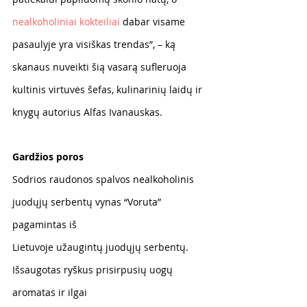
nealkoholiniai kokteiliai
 dabar visame 
pasaulyje yra visiškas trendas”, – ką 
skanaus nuveikti šią vasarą sufleruoja 
kultinis virtuvės šefas, kulinarinių laidų ir 
knygų autorius Alfas Ivanauskas.
Gardžios poros
Sodrios raudonos spalvos nealkoholinis 
juodųjų serbentų vynas “Voruta” 
pagamintas iš
Lietuvoje užaugintų juodųjų serbentų. 
Išsaugotas ryškus prisirpusių uogų 
aromatas ir ilgai