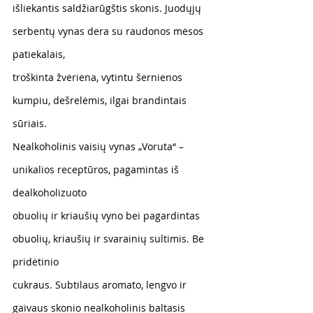
išliekantis saldžiarūgštis skonis. Juodųjų 
serbentų vynas dera su raudonos mėsos 
patiekalais,
troškinta žvėriena, vytintu šernienos 
kumpiu, dešrelėmis, ilgai brandintais 
sūriais.
Nealkoholinis vaisių vynas „Voruta“ – 
unikalios receptūros, pagamintas iš 
dealkoholizuoto
obuolių ir kriaušių vyno bei pagardintas 
obuolių, kriaušių ir svarainių sultimis. Be 
pridėtinio
cukraus. Subtilaus aromato, lengvo ir 
gaivaus skonio nealkoholinis baltasis 