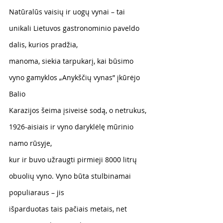
Natūralūs vaisių ir uogų vynai – tai 
unikali Lietuvos gastronominio paveldo 
dalis, kurios pradžia,
manoma, siekia tarpukarį, kai būsimo 
vyno gamyklos „Anykščių vynas” įkūrėjo 
Balio
Karazijos šeima įsiveisė sodą, o netrukus, 
1926-aisiais ir vyno daryklėlę mūrinio 
namo rūsyje,
kur ir buvo užraugti pirmieji 8000 litrų 
obuolių vyno. Vyno būta stulbinamai 
populiaraus – jis
išparduotas tais pačiais metais, net 