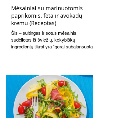
Mėsainiai su marinuotomis
paprikomis, feta ir avokadų
kremu (Receptas)
Šis – sultingas ir sotus mėsainis,
sudėliotas iš šviežių, kokybiškų
ingredientų tikrai yra “gerai subalansuotas
maistas”. Sotus, gardintas marinuotomis
paprikomis, trupinta feta ir švelniu avokadų
kremu labai tik pietums ar nevėlyvai
vakarienei, o ypač – visiems vasaros
susibėgimams ant pievelės prie namų.
Nepamirškite ir gėrimų. Prie šio mėsainio
skaniai dera gaivus aviečių ir apelsinų
kokteilis.