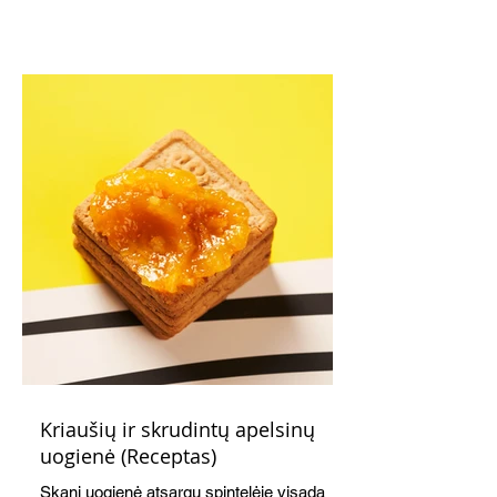
Kriaušių ir skrudintų apelsinų
uogienė (Receptas)
Skani uogienė atsargų spintelėje visada