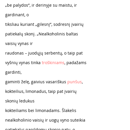
„be palydos”, ir derinyje su maistu, ir 
gardinant, o
tiksliau kuriant „gilesnį”, sodresnį įvairių 
patiekalų skonį. „Nealkoholinis baltas 
vaisių vynas ir
raudonas – juodųjų serbentų, o taip pat 
vyšnių vynas tinka 
troškiniams
, padažams 
gardinti,
gaminti želę, gaivius vasariškus 
punšus
, 
kokteilius, limonadus, taip pat įvairių 
skonių ledukus
kokteiliams bei limonadams. Šlakelis 
nealkoholinio vaisių ir uogų vyno suteikia 
patiekalui papildomų skonio natų, o 