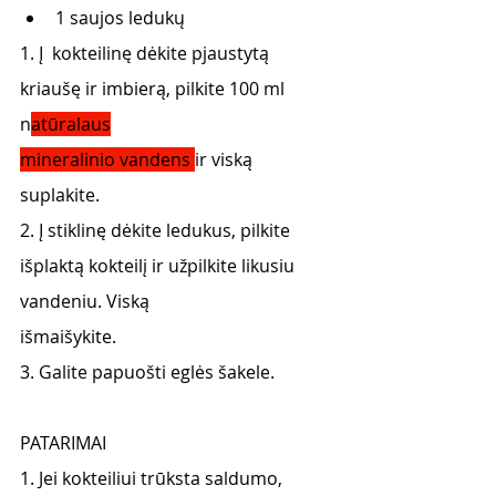
1 saujos ledukų
1. Į  kokteilinę dėkite pjaustytą 
kriaušę ir imbierą, pilkite 100 ml 
n
atūralaus
mineralinio vandens 
ir viską 
suplakite.
2. Į stiklinę dėkite ledukus, pilkite 
išplaktą kokteilį ir užpilkite likusiu 
vandeniu. Viską
išmaišykite.
3. Galite papuošti eglės šakele.
PATARIMAI
1. Jei kokteiliui trūksta saldumo, 