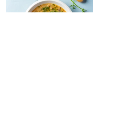
apskrudęs lavašas.
Miso sriuba su triušiena ir
grybais (Receptas)
Miso sriuba – tradicinė japonų sriuba,
kurios pagrindinis ingredientas yra miso
pasta – fermentuota sojų pupelių pasta. Jai
būdingas sodrus, sūrokas umamiškas
skonis. Šis receptas – įprastų skonių ir
japoniškos virtuvės bendradarbystė.