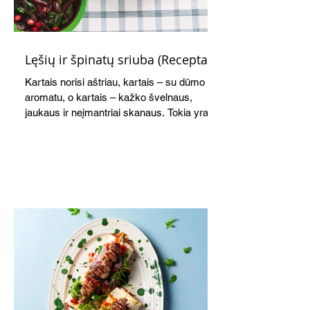
Lęšių ir špinatų sriuba (Receptas)
Kartais norisi aštriau, kartais – su dūmo
aromatu, o kartais – kažko švelnaus,
jaukaus ir neįmantriai skanaus. Tokia yra ši
greitai paruošiama, gomuriui maloni lęšių,
ryžių ir špinatų sriuba.