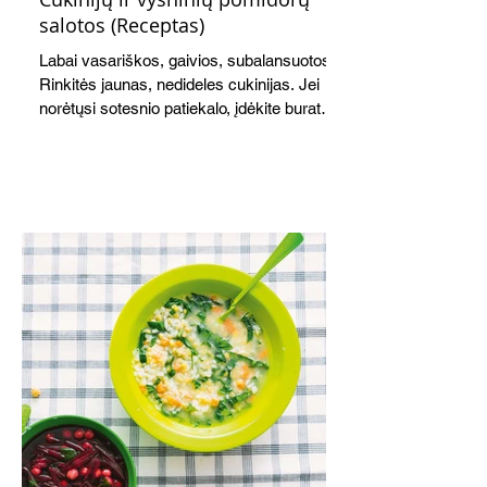
salotos (Receptas)
Labai vasariškos, gaivios, subalansuotos.
Rinkitės jaunas, nedideles cukinijas. Jei
norėtųsi sotesnio patiekalo, įdėkite buratos
ar mocarelos, pabarstykite skrudintomis
kedrinėmis pinijomis, patiekite su pilno
grūdo duona arba virtu perliniu kuskusu.