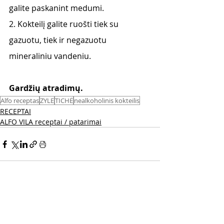
galite paskanint medumi.
2. Kokteilį galite ruošti tiek su 
gazuotu, tiek ir negazuotu 
mineraliniu vandeniu.
Gardžių atradimų. 
Alfo receptas
ZYLE
TICHĖ
nealkoholinis kokteilis
RECEPTAI
ALFO VILA receptai / patarimai