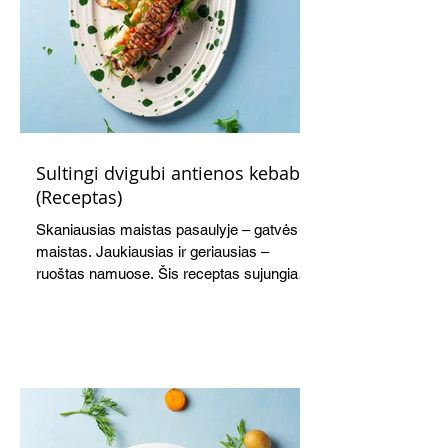
Sultingi dvigubi antienos kebabai
(Receptas)
Skaniausias maistas pasaulyje – gatvės
maistas. Jaukiausias ir geriausias –
ruoštas namuose. Šis receptas sujungia
viską į vieną sukurdamas visišką komforto
patiekalą. Antiena kebabuose – netikėtas,
tačiau tikrai pasiteisinęs sprendimas.
Sultinga mėsa, švelnus tepamas sūris,
marinuotos paprikos ir aromatingi
prieskoniai sukuria sodrų, harmoningą
skonį, kurį dar labiau išryškina lengvai