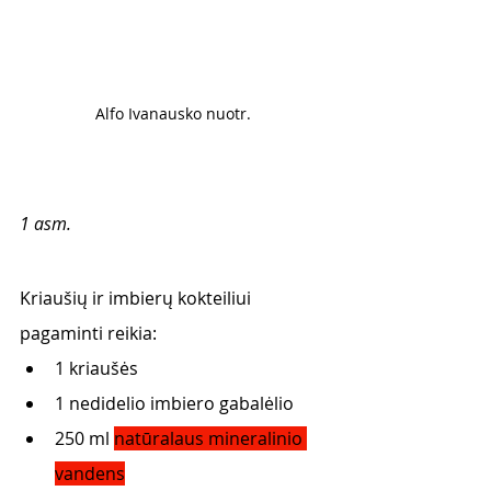
Alfo Ivanausko nuotr. 
1 asm.
Kriaušių ir imbierų kokteiliui 
pagaminti reikia: 
1 kriaušės
1 nedidelio imbiero gabalėlio
250 ml 
natūralaus mineralinio 
vandens