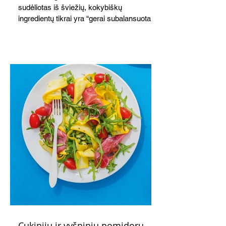
sudėliotas iš šviežių, kokybiškų
ingredientų tikrai yra “gerai subalansuotas
maistas”. Sotus, gardintas marinuotomis
paprikomis, trupinta feta ir švelniu avokadų
kremu labai tik pietums ar nevėlyvai
vakarienei, o ypač – visiems vasaros
susibėgimams ant pievelės prie namų.
Nepamirškite ir gėrimų. Prie šio mėsainio
skaniai dera gaivus aviečių ir apelsinų
kokteilis.
Cukinijų ir vyšninių pomidorų