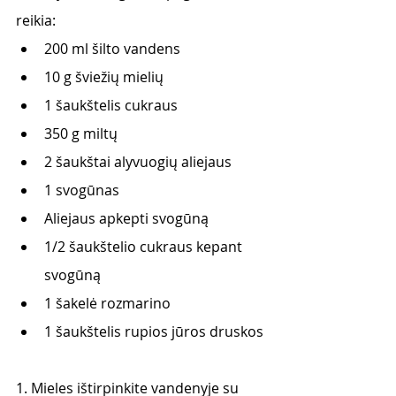
reikia:
200 ml šilto vandens
10 g šviežių mielių
1 šaukštelis cukraus
350 g miltų
2 šaukštai alyvuogių aliejaus
1 svogūnas
Aliejaus apkepti svogūną
1/2 šaukštelio cukraus kepant 
svogūną
1 šakelė rozmarino
1 šaukštelis rupios jūros druskos
1. Mieles ištirpinkite vandenyje su 