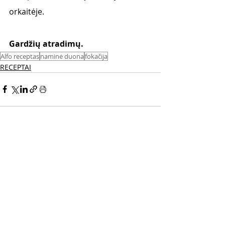
orkaitėje.
Gardžių atradimų. 
Alfo receptas
naminė duona
fokačija
RECEPTAI