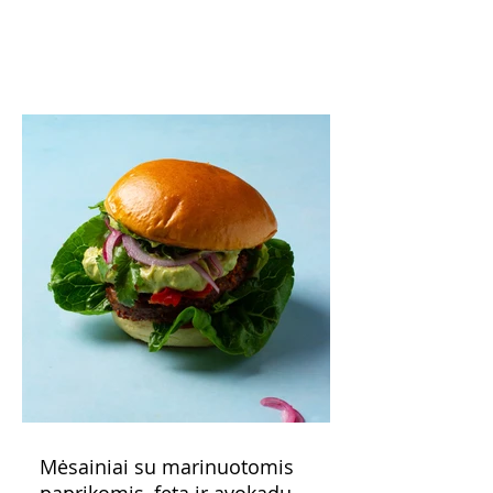
o patiekę su mėgstamais sausainiais
pavaišinsite netikėtus svečius. Praktiškas
patarimas: laikykite uogienę nedideliuose
indeliuose.
Mėsainiai su marinuotomis
paprikomis, feta ir avokadų