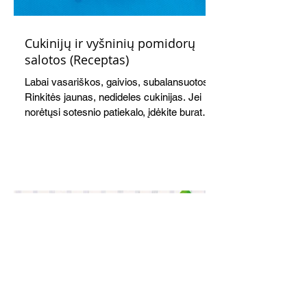
Cukinijų ir vyšninių pomidorų
salotos (Receptas)
Labai vasariškos, gaivios, subalansuotos.
Rinkitės jaunas, nedideles cukinijas. Jei
norėtųsi sotesnio patiekalo, įdėkite buratos
ar mocarelos, pabarstykite skrudintomis
kedrinėmis pinijomis, patiekite su pilno
grūdo duona arba virtu perliniu kuskusu.