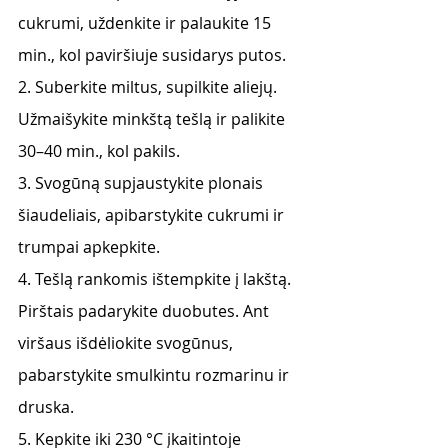
cukrumi, uždenkite ir palaukite 15 
min., kol paviršiuje susidarys putos.
2. Suberkite miltus, supilkite aliejų. 
Užmaišykite minkštą tešlą ir palikite 
30–40 min., kol pakils.
3. Svogūną supjaustykite plonais 
šiaudeliais, apibarstykite cukrumi ir 
trumpai apkepkite.
4. Tešlą rankomis ištempkite į lakštą. 
Pirštais padarykite duobutes. Ant 
viršaus išdėliokite svogūnus, 
pabarstykite smulkintu rozmarinu ir 
druska.
5. Kepkite iki 230 °C įkaitintoje 