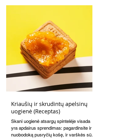
Kriaušių ir skrudintų apelsinų
uogienė (Receptas)
Skani uogienė atsargų spintelėje visada
yra apdairus sprendimas: pagardinsite ir
nuobodoką pusryčių košę, ir varškės sūrį,