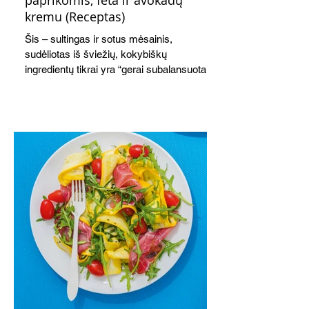
kremu (Receptas)
Šis – sultingas ir sotus mėsainis,
sudėliotas iš šviežių, kokybiškų
ingredientų tikrai yra “gerai subalansuotas
maistas”. Sotus, gardintas marinuotomis
paprikomis, trupinta feta ir švelniu avokadų
kremu labai tik pietums ar nevėlyvai
vakarienei, o ypač – visiems vasaros
susibėgimams ant pievelės prie namų.
Nepamirškite ir gėrimų. Prie šio mėsainio
skaniai dera gaivus aviečių ir apelsinų
kokteilis.