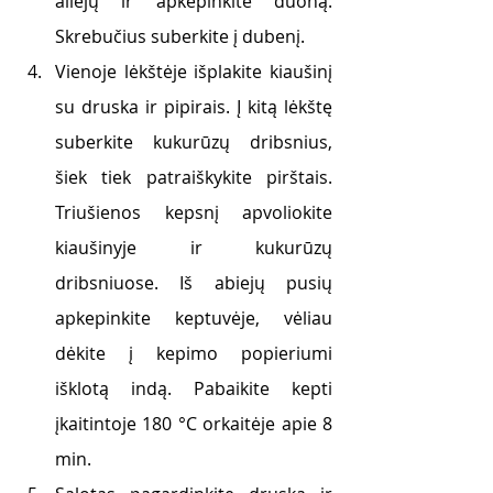
aliejų ir apkepinkite duoną. 
Skrebučius suberkite į dubenį. 
Vienoje lėkštėje išplakite kiaušinį 
su druska ir pipirais. Į kitą lėkštę 
suberkite kukurūzų dribsnius, 
šiek tiek patraiškykite pirštais. 
Triušienos kepsnį apvoliokite 
kiaušinyje ir kukurūzų 
dribsniuose. Iš abiejų pusių 
apkepinkite keptuvėje, vėliau 
dėkite į kepimo popieriumi 
išklotą indą. Pabaikite kepti 
įkaitintoje 180 °C orkaitėje apie 8 
min.