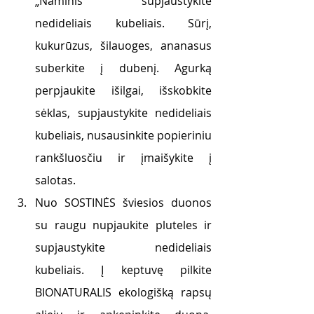
„Naminis“ supjaustykite 
nedideliais kubeliais. Sūrį, 
kukurūzus, šilauoges, ananasus 
suberkite į dubenį. Agurką 
perpjaukite išilgai, išskobkite 
sėklas, supjaustykite nedideliais 
kubeliais, nusausinkite popieriniu 
rankšluosčiu ir įmaišykite į 
salotas. 
Nuo SOSTINĖS šviesios duonos 
su raugu nupjaukite pluteles ir 
supjaustykite nedideliais 
kubeliais. Į keptuvę pilkite 
BIONATURALIS ekologišką rapsų 