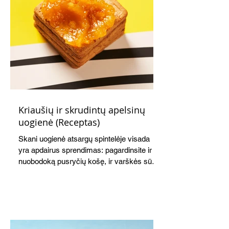
Kriaušių ir skrudintų apelsinų
uogienė (Receptas)
Skani uogienė atsargų spintelėje visada
yra apdairus sprendimas: pagardinsite ir
nuobodoką pusryčių košę, ir varškės sūrį,
o patiekę su mėgstamais sausainiais
pavaišinsite netikėtus svečius. Praktiškas
patarimas: laikykite uogienę nedideliuose
indeliuose.