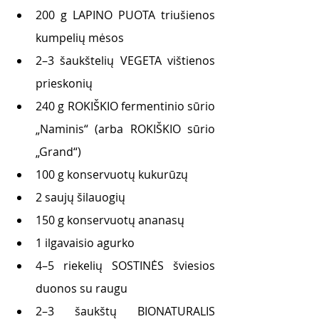
200 g LAPINO PUOTA triušienos 
kumpelių mėsos 
2–3 šaukštelių VEGETA vištienos 
prieskonių 
240 g ROKIŠKIO fermentinio sūrio 
„Naminis“ (arba ROKIŠKIO sūrio 
„Grand“)
100 g konservuotų kukurūzų 
2 saujų šilauogių 
150 g konservuotų ananasų 
1 ilgavaisio agurko 
4–5 riekelių SOSTINĖS šviesios 
duonos su raugu 
2–3 šaukštų BIONATURALIS 