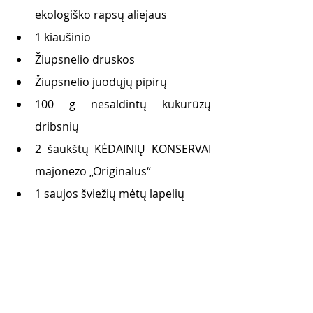
ekologiško rapsų aliejaus
1 kiaušinio 
Žiupsnelio druskos  
Žiupsnelio juodųjų pipirų
100 g nesaldintų kukurūzų 
dribsnių 
2 šaukštų KĖDAINIŲ KONSERVAI 
majonezo „Originalus“
1 saujos šviežių mėtų lapelių 