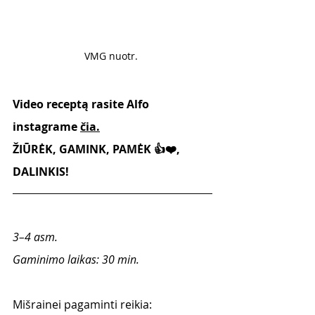
VMG nuotr. 
Video receptą rasite Alfo 
instagrame 
čia.
ŽIŪRĖK, GAMINK, PAMĖK 👍❤️, 
DALINKIS!
3–4 asm.  
Gaminimo laikas: 30 min.
Mišrainei pagaminti reikia: