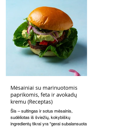
Mėsainiai su marinuotomis
paprikomis, feta ir avokadų
kremu (Receptas)
Šis – sultingas ir sotus mėsainis,
sudėliotas iš šviežių, kokybiškų
ingredientų tikrai yra “gerai subalansuotas