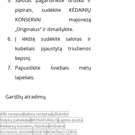
Salotas pagardinkite druska ir 
pipirais, sudėkite KĖDAINIŲ 
KONSERVAI majonezą 
„Originalus“ ir išmaišykite. 
Į lėkštę sudėkite salotas ir 
kubeliais pjaustytą triušienos 
kepsnį. 
Papuoškite šviežiais mėtų 
lapeliais.
Gardžių atradimų. 
Alfo receptas
salotų receptas
užkandis
Velykų patiekalai
BIONATURALIS
Lapino puota
Kėdainių konservų fabrikas
mišrainė
VILNIAUS DUONA
VEGETA
ROKIŠKIO SŪRIS