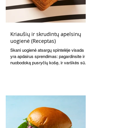
Kriaušių ir skrudintų apelsinų
uogienė (Receptas)
Skani uogienė atsargų spintelėje visada
yra apdairus sprendimas: pagardinsite ir
nuobodoką pusryčių košę, ir varškės sūrį,
o patiekę su mėgstamais sausainiais
pavaišinsite netikėtus svečius. Praktiškas
patarimas: laikykite uogienę nedideliuose
indeliuose.