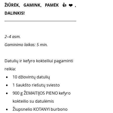
ŽIŪRĖK, GAMINK, PAMĖK 👍❤️, 
DALINKIS!
2–4
asm.
Gaminimo laikas: 5 min.
Datulių ir kefyro kokteiliui pagaminti 
reikia:
10 džiovintų datulių 
1 šaukšto riešutų sviesto 
900 g ŽEMAITIJOS PIENO kefyro 
kokteilio su datulėmis 
Žiupsnelio KOTANYI burbono 