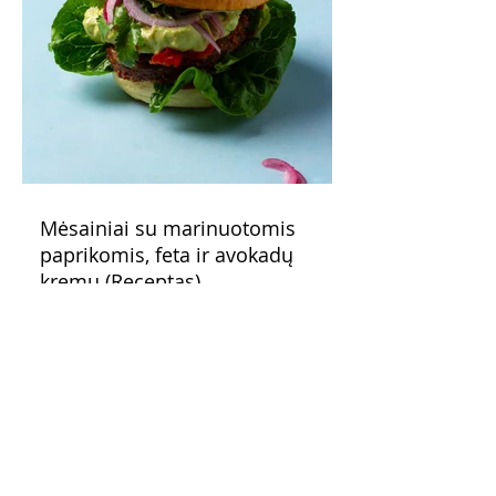
Mėsainiai su marinuotomis
paprikomis, feta ir avokadų
kremu (Receptas)
Šis – sultingas ir sotus mėsainis,
sudėliotas iš šviežių, kokybiškų
ingredientų tikrai yra “gerai subalansuotas
maistas”. Sotus, gardintas marinuotomis
paprikomis, trupinta feta ir švelniu avokadų
kremu labai tik pietums ar nevėlyvai
vakarienei, o ypač – visiems vasaros
susibėgimams ant pievelės prie namų.