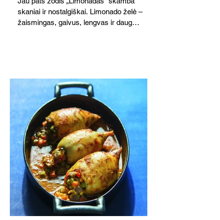
Jau pats žodis „Limonadas“ skamba
skaniai ir nostalgiškai. Limonado želė –
žaismingas, gaivus, lengvas ir daug
žadantis desertas, kuris tęsi visus savo
pažadus. Gaivus greipfrutų limonadas
subtiliai papildo saldžius vaisius, o ledų
kaušelis suteikia desertui ypatingo
švelnumo.