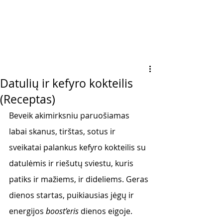
Datulių ir kefyro kokteilis
(Receptas)
Beveik akimirksniu paruošiamas 
labai skanus, tirštas, sotus ir 
sveikatai palankus kefyro kokteilis su 
datulėmis ir riešutų sviestu, kuris 
patiks ir mažiems, ir dideliems. Geras 
dienos startas, puikiausias jėgų ir 
energijos 
boost’eris
 dienos eigoje. 