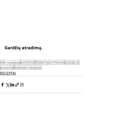
Gardžių atradimų. 
Alfo receptas
KOTANYI
ŽEMAITIJOS PIENAS
GAIDELIS
pusryčiai
kokteilio receptas
RECEPTAI