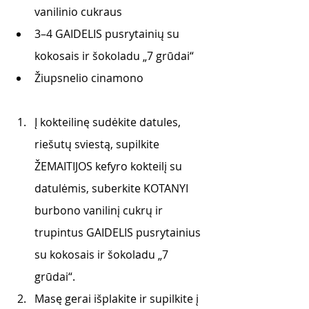
vanilinio cukraus 
3–4 GAIDELIS pusrytainių su 
kokosais ir šokoladu „7 grūdai“
Žiupsnelio cinamono 
Į kokteilinę sudėkite datules, 
riešutų sviestą, supilkite 
ŽEMAITIJOS kefyro kokteilį su 
datulėmis, suberkite KOTANYI 
burbono vanilinį cukrų ir 
trupintus GAIDELIS pusrytainius 
su kokosais ir šokoladu „7 
grūdai“. 
Masę gerai išplakite ir supilkite į 