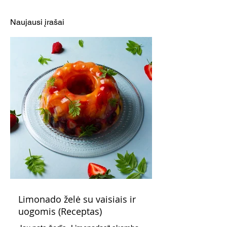
Naujausi įrašai
Braškinis ananasų ir kokosų
kokteilis (Receptas)
Limonado želė su vaisiais ir
uogomis (Receptas)