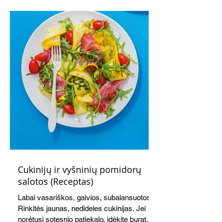
vakarienei, o ypač – visiems vasaros
susibėgimams ant pievelės prie namų.
Nepamirškite ir gėrimų. Prie šio mėsainio
skaniai dera gaivus aviečių ir apelsinų
kokteilis.
Cukinijų ir vyšninių pomidorų
salotos (Receptas)
Labai vasariškos, gaivios, subalansuotos.
Rinkitės jaunas, nedideles cukinijas. Jei
norėtųsi sotesnio patiekalo, įdėkite buratos