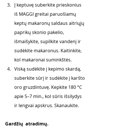
Į keptuvę suberkite prieskonius 
iš MAGGI greitai paruošiamų 
keptų makaronų saldaus aitriųjų 
paprikų skonio pakelio, 
išmaišykite, supilkite vandenį ir 
sudėkite makaronus. Kaitinkite, 
kol makaronai suminkštės.
Viską sudėkite į kepimo skardą, 
suberkite sūrį ir sudėkite į karšto 
oro gruzdintuvę. Kepkite 180 °C 
apie 5–7 min., kol sūris išsilydys 
ir lengvai apskrus. Skanaukite.
Gardžių  atradimų. 