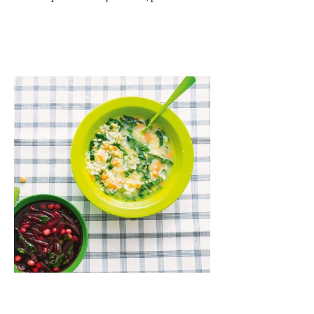
ar mocarelos, pabarstykite skrudintomis
kedrinėmis pinijomis, patiekite su pilno
grūdo duona arba virtu perliniu kuskusu.
Lęšių ir špinatų sriuba (Receptas)