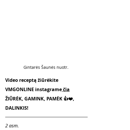
Gintarės Šaunės nuotr. 
Video receptą žiūrėkite 
VMGONLINE instagrame
 čia
ŽIŪRĖK, GAMINK, PAMĖK 👍❤️, 
DALINKIS!
2 asm. 