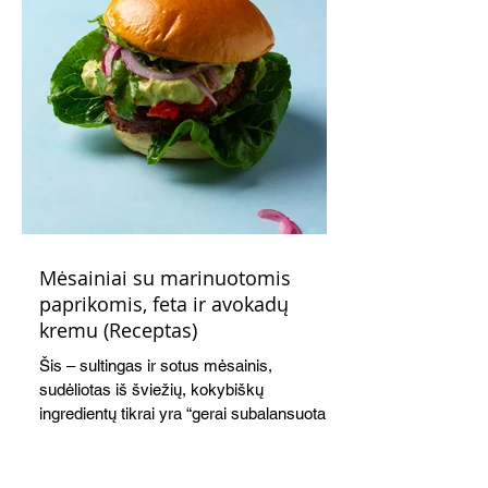
Mėsainiai su marinuotomis
paprikomis, feta ir avokadų
kremu (Receptas)
Šis – sultingas ir sotus mėsainis,
sudėliotas iš šviežių, kokybiškų
ingredientų tikrai yra “gerai subalansuotas
maistas”. Sotus, gardintas marinuotomis
paprikomis, trupinta feta ir švelniu avokadų
kremu labai tik pietums ar nevėlyvai