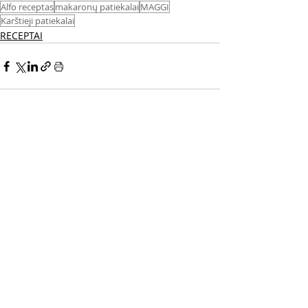
Alfo receptas
makaronų patiekalai
MAGGI
Karštieji patiekalai
RECEPTAI