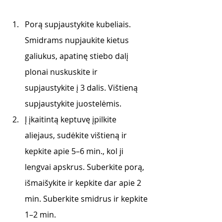
Porą supjaustykite kubeliais. 
Smidrams nupjaukite kietus 
galiukus, apatinę stiebo dalį 
plonai nuskuskite ir 
supjaustykite į 3 dalis. Vištieną 
supjaustykite juostelėmis.
Į įkaitintą keptuvę įpilkite 
aliejaus, sudėkite vištieną ir 
kepkite apie 5–6 min., kol ji 
lengvai apskrus. Suberkite porą, 
išmaišykite ir kepkite dar apie 2 
min. Suberkite smidrus ir kepkite 
1–2 min.