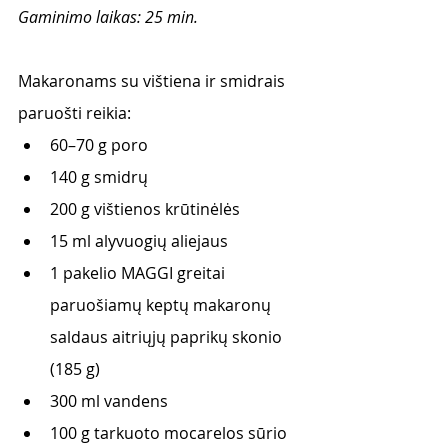
Gaminimo laikas: 25 min.
Makaronams su vištiena ir smidrais 
paruošti reikia:
60–70 g poro 
140 g smidrų
200 g vištienos krūtinėlės
15 ml alyvuogių aliejaus 
1 pakelio MAGGI greitai 
paruošiamų keptų makaronų 
saldaus aitriųjų paprikų skonio 
(185 g)
300 ml vandens
100 g tarkuoto mocarelos sūrio 