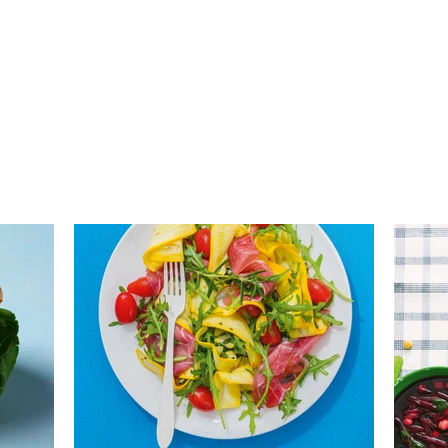
Cukinijų ir vyšninių
Lęšių
pomidorų salotos (Receptas)
(Rec