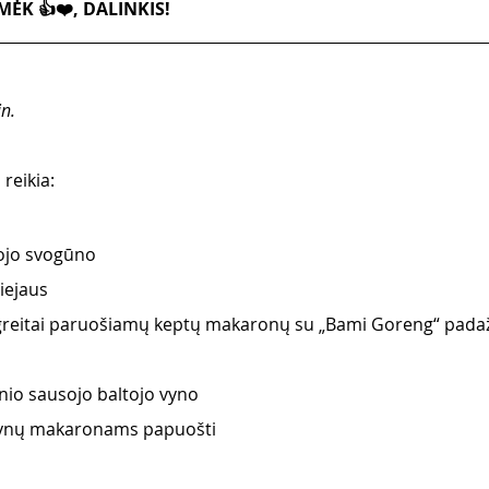
ĖK 👍❤️, DALINKIS!
n. 
reikia:
 
ojo svogūno 
iejaus 
greitai paruošiamų keptų makaronų su „Bami Goreng“ pada
nio sausojo baltojo vyno 
nų makaronams papuošti 