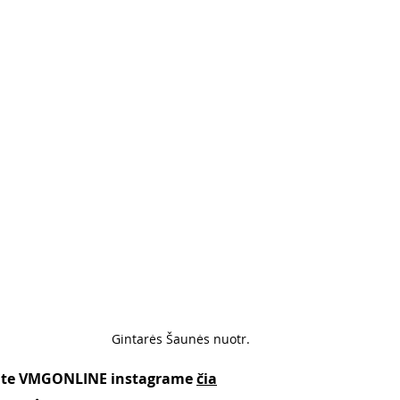
Gintarės Šaunės nuotr. 
kite VMGONLINE instagrame 
čia