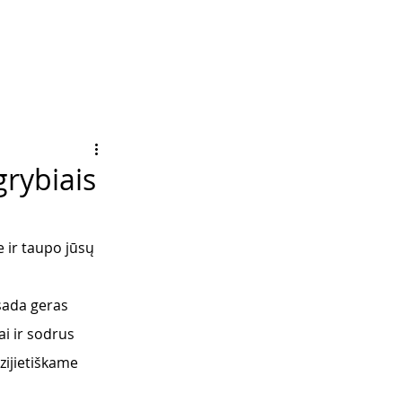
rybiais
e ir taupo jūsų 
isada geras 
i ir sodrus 
ijietiškame 