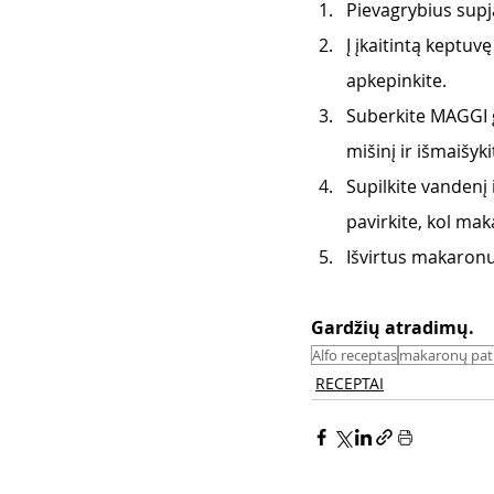
Pievagrybius supja
Į įkaitintą keptuvę
apkepinkite.
Suberkite MAGGI 
mišinį ir išmaišyki
Supilkite vandenį 
pavirkite, kol ma
Išvirtus makaronu
Gardžių atradimų. 
Alfo receptas
makaronų pati
RECEPTAI