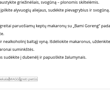
ustykite griežinėliais, svogūną – plonomis skiltelėmis.
 įpilkite alyvuogių aliejaus, sudėkite pievagrybius ir svogūną. 
greitai paruošiamų keptų makaronų su „Bami Goreng“ pada
te.
ir nealkoholinį baltąjį vyną. Išdėliokite makaronus, uždenkite
karonai suminkštės.
s sudėkite į dubenėlį ir papuoškite žalumynais.
ekalai
MAGGI
greiti pietūs