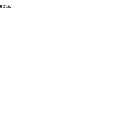
eptą.  