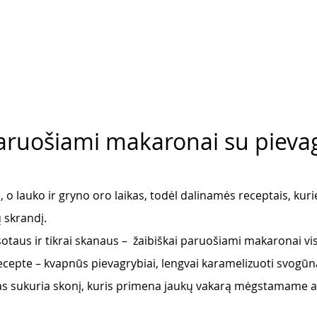
paruošiami makaronai su pievag
, o lauko ir gryno oro laikas, todėl dalinamės receptais, kuri
ų skrandį. 
, sotaus ir tikrai skanaus –  žaibiškai paruošiami makaronai v
cepte – kvapnūs pievagrybiai, lengvai karamelizuoti svogūna
s sukuria skonį, kuris primena jaukų vakarą mėgstamame az