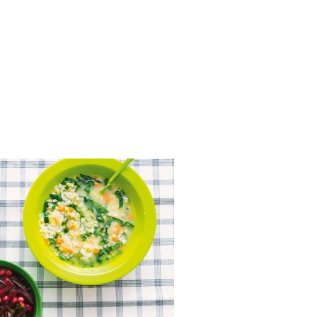
 ir špinatų sriuba
eptas)