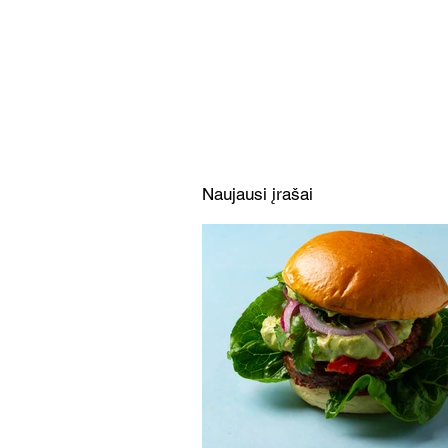
Mėsainiai su marinuotomis
paprikomis, feta ir avokadų
kremu (Receptas)
Naujausi įrašai