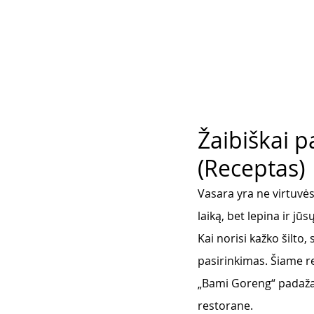
Žaibiškai 
(Receptas)
Vasara yra ne virtuvės
laiką, bet lepina ir jūs
Kai norisi kažko šilto
pasirinkimas. Šiame re
„Bami Goreng“ padaža
restorane. 