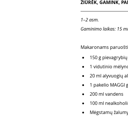
ŽIŪRĖK, GAMINK, PAM
1–2 asm. 
Gaminimo laikas: 15 mi
Makaronams paruošti 
150 g pievagrybių
1 vidutinio mėlyn
20 ml alyvuogių al
1 pakelio MAGGI 
200 ml vandens 
100 ml nealkoholi
Mėgstamų žalumy